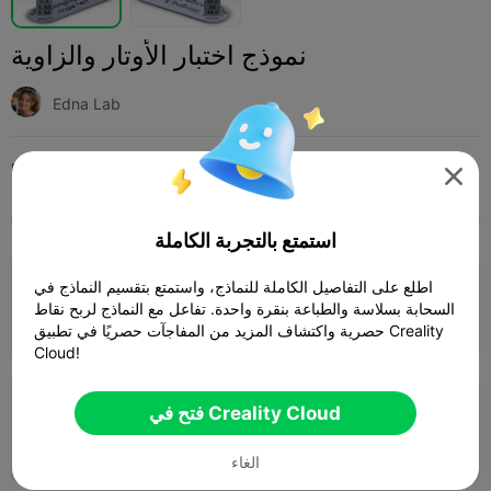
نموذج اختبار الأوتار والزاوية
Edna Lab
Print Settings (2)
قطع غيار الطابعة ثلاثية الأبعاد
طابعات ثلاثية الأبعاد
إضافة




SPARK
K2 SE
K2
K2 Pro
K2 Plus
الجميع
استمتع بالتجربة الكاملة
3.5

اطلع على التفاصيل الكاملة للنماذج، واستمتع بتقسيم النماذج في
0.2mm layer, 2 walls, 15% infill
السحابة بسلاسة والطباعة بنقرة واحدة. تفاعل مع النماذج لربح نقاط
30m 02s
1 plates
4.26g



حصرية واكتشاف المزيد من المفاجآت حصريًا في تطبيق Creality
Cloud!
0.2mm layer, 2 walls, 10% infill
فتح في Creality Cloud
53m 56s
1 plates
14.49g



الغاء