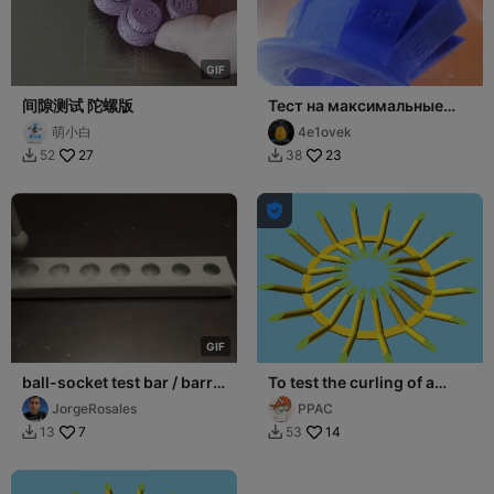
G
I
F
间隙测试 陀螺版
Тест на максимальные
углы при печати без
萌小白
4e1ovek
поддержек
27
23
52
38



G
I
F
ball-socket test bar / barra
To test the curling of a
prueba de articulación
filament on a 65° angle
JorgeRosales
PPAC
esférica
cantilever.
7
14
13
53

