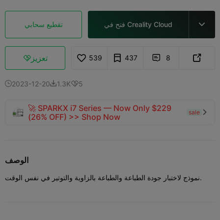
فتح في Creality Cloud
تقطيع سحابي

تعزيز
539
437
8



2023-12-20
1.3K
5



🚀 SPARKX i7 Series — Now Only $229
sale

(26% OFF) >> Shop Now
الوصف
نموذج لاختبار جودة الطباعة والطباعة بالزاوية والتوتير في نفس الوقت.