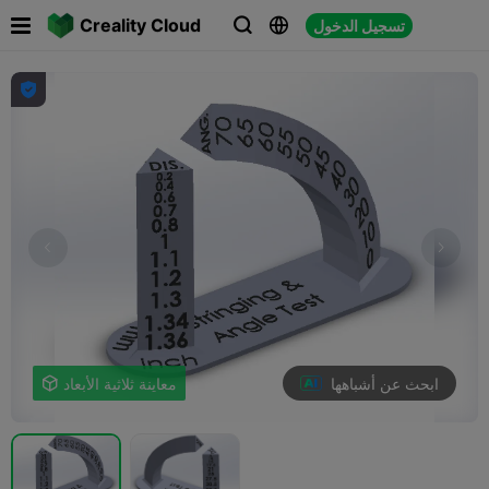

Creality Cloud
تسجيل الدخول




ابحث عن أشباهها
معاينة ثلاثية الأبعاد
