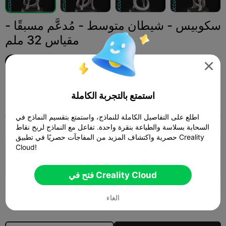
سكوبيس - شيطان متوسط - مُدعَّم مسبقًا -
مقياس 32 ملم
Printed Obsession

Print Settings (1)
أخرى
مجسمات مصغرة
إضافة


استمتع بالتجربة الكاملة

اطلع على التفاصيل الكاملة للنماذج، واستمتع بتقسيم النماذج في
SPARK
K2 SE
K2
K2 Pro
K2 Plus
الجميع
السحابة بسلاسة والطباعة بنقرة واحدة. تفاعل مع النماذج لربح نقاط
حصرية واكتشاف المزيد من المفاجآت حصريًا في تطبيق Creality
Cloud!
طبقة 0.08 ملم، جداران، تعبئة 15%
08h 43m
1 plates
77.02g



فتح في Creality Cloud
400
الغاء
