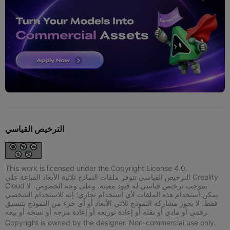
الترخيص القياسي
This work is licensed under the Copyright License 4.0.
الترخيص القياسي تتوفر ملفات النماذج ثلاثية الأبعاد المباعة على Creality
Cloud بموجب ترخيص قياسي له قيود معينة. وعلى وجه الخصوص، لا
يمكن استخدام هذه الملفات لأي استخدام تجاري؛ إنه للاستخدام الشخصي
فقط. لا يجوز مشاركة النموذج ثلاثي الأبعاد أو أي جزء من النموذج بتنسيق
رقمي أو مادي أو نقله أو إعادة توزيعه أو إعادة مزجه أو نسخه أو بيعه.
Copyright is owned by the designer. Non-commercial use only.