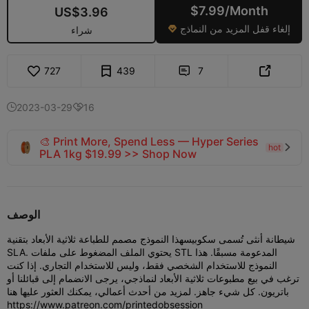
$7.99/Month
US$3.96
إلغاء قفل المزيد من النماذج

شراء
727
439
7


2023-03-29
16


🎨 Print More, Spend Less — Hyper Series
hot

PLA 1kg $19.99 >> Shop Now
الوصف
شيطانة أنثى تُسمى سكوبيس
هذا النموذج مصمم للطباعة ثلاثية الأبعاد بتقنية
SLA. يحتوي الملف المضغوط على ملفات STL المدعومة مسبقًا. هذا
النموذج للاستخدام الشخصي فقط، وليس للاستخدام التجاري. إذا كنت
ترغب في بيع مطبوعات ثلاثية الأبعاد لنماذجي، يرجى الانضمام إلى قبائلنا أو
باتريون. كل شيء جاهز. لمزيد من أحدث أعمالي، يمكنك العثور عليها هنا
https://www.patreon.com/printedobsession