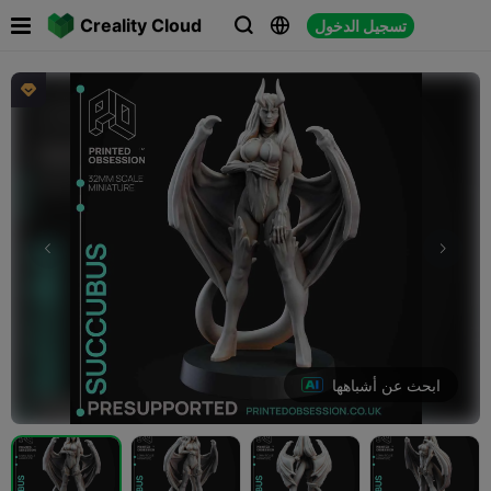

Creality Cloud
تسجيل الدخول




ابحث عن أشباهها