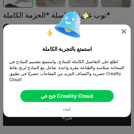
توب غان: السلسلة *الحزمة الكاملة*
David Bozsir

Print Settings
طائرات بدون طيار ومركبات جوية
هوايات وعمل يدوي
إضافة



استمتع بالتجربة الكاملة
اطلع على التفاصيل الكاملة للنماذج، واستمتع بتقسيم النماذج في
إضافة إعدادات الطباعة

السحابة بسلاسة والطباعة بنقرة واحدة. تفاعل مع النماذج لربح نقاط
حصرية واكتشاف المزيد من المفاجآت حصريًا في تطبيق Creality
كسب المزيد من النقاط
Cloud!
185
فتح في Creality Cloud

الغاء
شراء