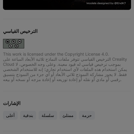
الترخيص القياسي
This work is licensed under the Copyright License 4.0.
الترخيص القياسي تتوفر ملفات النماذج ثلاثية الأبعاد المباعة على Creality
Cloud بموجب ترخيص قياسي له قيود معينة. وعلى وجه الخصوص، لا
يمكن استخدام هذه الملفات لأي استخدام تجاري؛ إنه للاستخدام الشخصي
فقط. لا يجوز مشاركة النموذج ثلاثي الأبعاد أو أي جزء من النموذج بتنسيق
رقمي أو مادي أو نقله أو إعادة توزيعه أو إعادة مزجه أو نسخه أو بيعه.
الإشارات
حزمة
ممتلئ
سلسلة
بندقية
أعلى