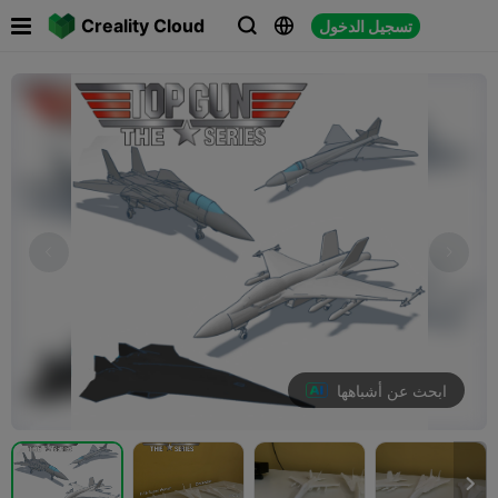

Creality Cloud
تسجيل الدخول



ابحث عن أشباهها
