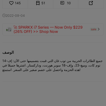
145
51
10


2022-09-04

🚀 SPARKX i7 Series — Now Only $229
sale

(26% OFF) >> Shop Now
الوصف
جميع الطائرات الحربية من توب غان التي قمت بتصميمها حتى الآن: إف-14
توم كات، وميغ-23، وإف-18 سوبر هورنت، وداركستار. اشترها جميعًا في
هذه الحزمة واحصل على خصم صغير على السعر. استمتع!