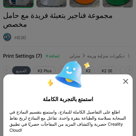
مجموعة فناجير بتعبئة فريدة مع حامل
مخصص
HS3D
Print Settings (7)
ديكورات منزلية وزينة
منزلي
إضافة



SPARK
K2 SE
K2
K2 Pro
K2 Plus
الجميع

4.5

طبقة 0.2 مم، 3 جدران، تعبئة 15%
03h 59m
2 plates
178.72g
استمتع بالتجربة الكاملة



اطلع على التفاصيل الكاملة للنماذج، واستمتع بتقسيم النماذج في
السحابة بسلاسة والطباعة بنقرة واحدة. تفاعل مع النماذج لربح نقاط
1.0

طبقة 0.2 مم، 3 جدران، تعبئة 10%
حصرية واكتشاف المزيد من المفاجآت حصريًا في تطبيق Creality
Cloud!
14m 51s
1 plates
12.60g


