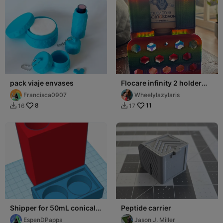
pack viaje envases
Flocare infinity 2 holder
Larissa
Francisca0907
Wheelylazylaris
8
11
16
17


Shipper for 50mL conical
Peptide carrier
tube
EspenDPappa
Jason J. Miller