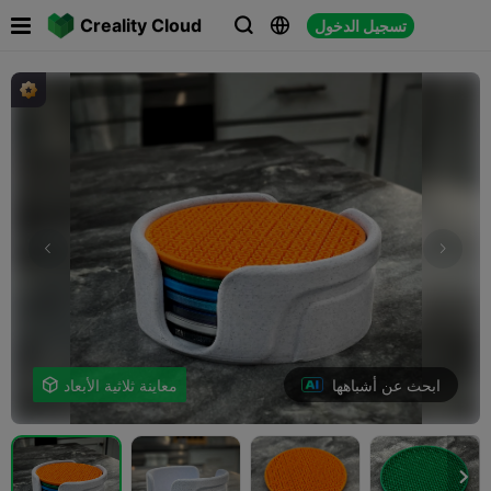

Creality Cloud
تسجيل الدخول



ابحث عن أشباهها
معاينة ثلاثية الأبعاد

