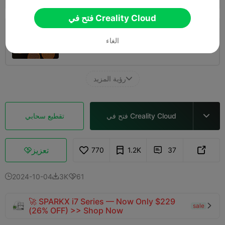
فتح في Creality Cloud
طبقة 0.2 مم، 3 جدران، تعبئة ??%
الغاء
03h 25m
1 plates
169.63g



رؤية المزيد

فتح في Creality Cloud
تقطيع سحابي

تعزيز
770
1.2K
37



2024-10-04
3K
61



🚀 SPARKX i7 Series — Now Only $229
sale

(26% OFF) >> Shop Now