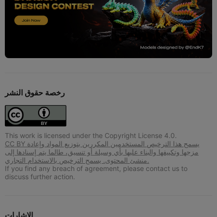
رخصة حقوق النشر
This work is licensed under the Copyright License 4.0.
CC BY يسمح هذا الترخيص المستخدمين المكررين بتوزيع المواد وإعادة
مزجها وتكييفها والبناء عليها بأي وسيلة أو تنسيق، طالما يتم إسنادها إلى
منشئ المحتوى. يسمح الترخيص بالاستخدام التجاري.
If you find any breach of agreement, please contact us to
discuss further action.
الإشارات