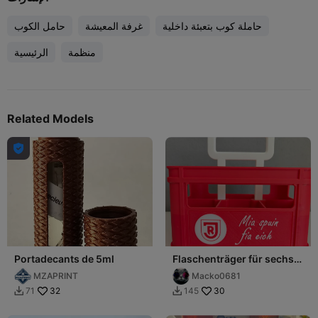
حاملة كوب بتعبئة داخلية
غرفة المعيشة
حامل الكوب
منظمة
الرئيسية
Related Models

Portadecants de 5ml
Flaschenträger für sechs
Flaschen
MZAPRINT
Macko0681
32
30
71
145

