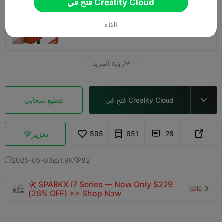
فتح في Creality Cloud
Best Quality Any Printer 0.2mm layer, 2
الغاء
walls, 15% infill
15m 11s
1 plates
4.30g



رؤية المزيد

فتح في Creality Cloud
تقطيع سحابي

تعزيز
595
651
28



2025-05-03
1.9K
82



🚀 SPARKX i7 Series — Now Only $229
sale

(26% OFF) >> Shop Now