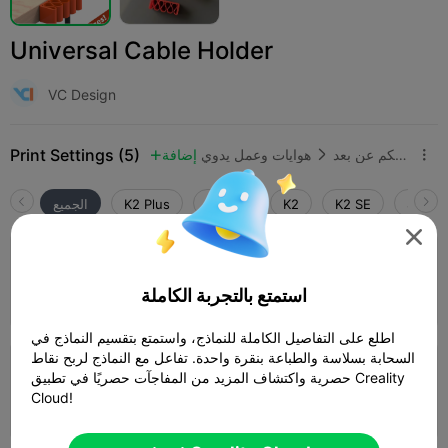
Universal Cable Holder
VC Design
Print Settings (5)
إلكترونيات وتحكم عن بعد
هوايات وعمل يدوي
إضافة



SPARK
K2 SE
K2
K2 Pro
K2 Plus
الجميع

4.5

UniversalCableHolder_4_slots
استمتع بالتجربة الكاملة
المؤلف
09m 57s
1 plates
4.13g



اطلع على التفاصيل الكاملة للنماذج، واستمتع بتقسيم النماذج في
السحابة بسلاسة والطباعة بنقرة واحدة. تفاعل مع النماذج لربح نقاط
0.2mm layer, 2 walls, 15% infill
حصرية واكتشاف المزيد من المفاجآت حصريًا في تطبيق Creality
Cloud!
22m 26s
1 plates
8.28g


