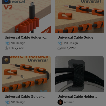

Universal Cable Holder -
Universal Cable Guide
V2
VC Design
VC Design
488
256
1.2K
667


Universal Cable Guide -
Universal Cable Holder
Screw
with Hook & Loop
VC Design
Antman