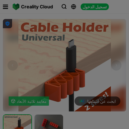

Creality Cloud
تسجيل الدخول




ابحث عن أشباهها
معاينة ثلاثية الأبعاد
