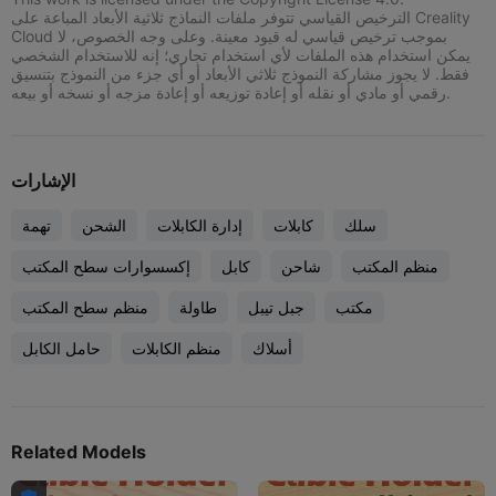
الترخيص القياسي تتوفر ملفات النماذج ثلاثية الأبعاد المباعة على Creality
Cloud بموجب ترخيص قياسي له قيود معينة. وعلى وجه الخصوص، لا
يمكن استخدام هذه الملفات لأي استخدام تجاري؛ إنه للاستخدام الشخصي
فقط. لا يجوز مشاركة النموذج ثلاثي الأبعاد أو أي جزء من النموذج بتنسيق
رقمي أو مادي أو نقله أو إعادة توزيعه أو إعادة مزجه أو نسخه أو بيعه.
الإشارات
سلك
كابلات
إدارة الكابلات
الشحن
تهمة
منظم المكتب
شاحن
كابل
إكسسوارات سطح المكتب
مكتب
جبل تيبل
طاولة
منظم سطح المكتب
أسلاك
منظم الكابلات
حامل الكابل
Related Models