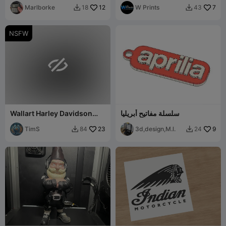
Marlborke
12
W Prints
7
18
43


NSFW

سلسلة مفاتيح أبريليا
Wallart Harley Davidson
Biker Girl single color
TimS
23
3d,design,M.l.
9
84
24

