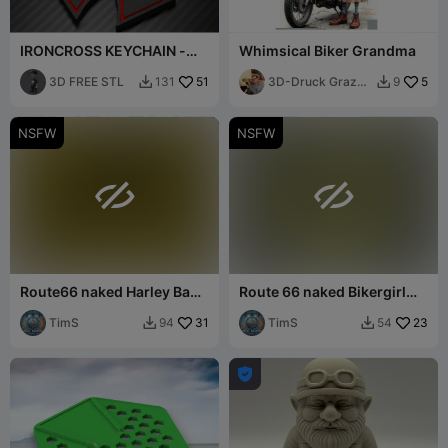
IRONCROSS KEYCHAIN -
Whimsical Biker Grandma
MALTA CROSS
3D FREE STL
51
3D-Druck Graz
5
131
9


🇦🇹
NSFW
NSFW


Route66 naked Harley Babe
Route 66 naked Bikergirl
with boob clouds single
Wallart single color
color
TimS
31
TimS
23
94
54


