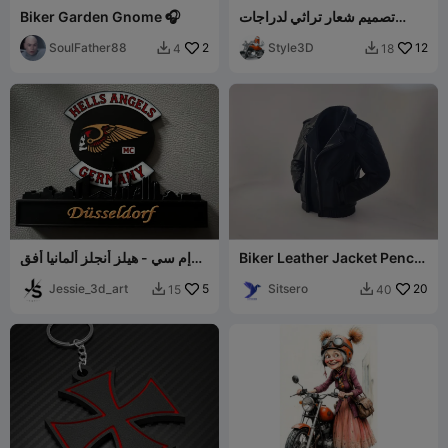
تصميم شعار تراثي لدراجات
Biker Garden Gnome 🎧
إنديان النارية
SoulFather88
2
Style3D
12
4
18


Biker Leather Jacket Pencil
إم سي - هيلز أنجلز ألمانيا أفق
Holder
دوسلدورف
Jessie_3d_art
5
Sitsero
20
15
40

