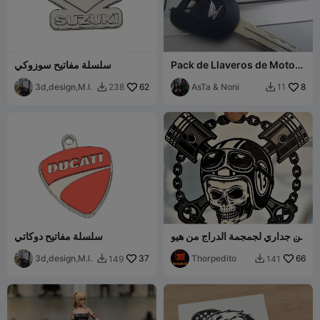
Pack de Llaveros de Moto
سلسلة مفاتيح سوزوكي
Personalizados / Custom
3d,design,M.l.
62
Motorcycle
AsTa & Noni
8
238
11


فن جداري لجمجمة الدراج من هيو
سلسلة مفاتيح دوكاتي
فورج
3d,design,M.l.
37
Thorpedito
66
149
141

