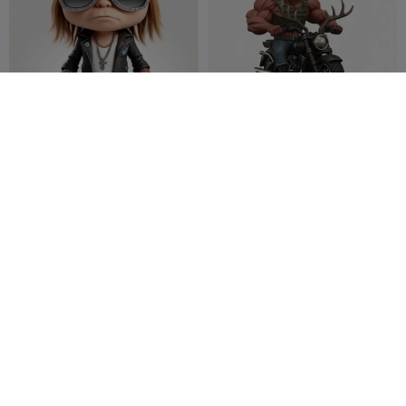
Biker Guy
renobikers
Zero Sniper
4
Paquito3d
21
10
24


Biker mama Rubber ducky
سلسلة مفاتيح بي إم دبليو
3d,design,M.l.
28
Millin3dStudio
41
191
52


NSFW