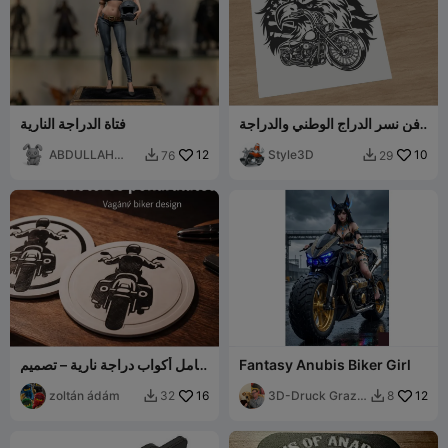
فن نسر الدراج الوطني والدراجة
فتاة الدراجة النارية
النارية
ABDULLAH
12
Style3D
10
76
29


ALAN
Fantasy Anubis Biker Girl
حامل أكواب دراجة نارية – تصميم
راكب دراجة رائع
zoltán ádám
16
3D-Druck Graz
12
32
8


🇦🇹