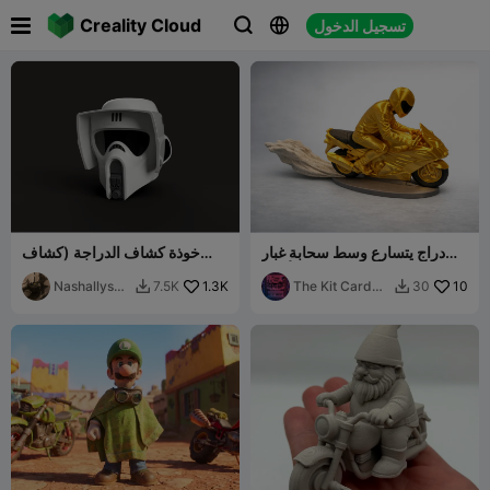

Creality Cloud
تسجيل الدخول



دراج يتسارع وسط سحابة غبار
خوذة كشاف الدراجة (كشاف
(متعدد الألوان)
تروبر)
Nashallysan
1.3K
The Kit Card
10
7.5K
30


tiagor
Guy