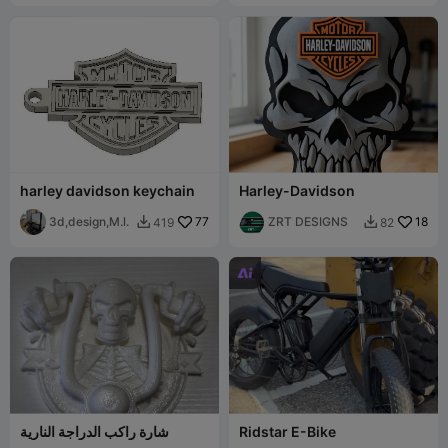
harley davidson keychain
Harley-Davidson
3d,design,M.l.
77
ZRT DESIGNS
18
419
82



Ridstar E-Bike
شارة راكب الدراجة النارية