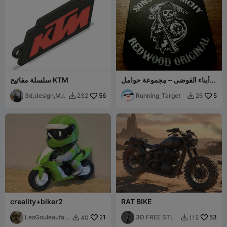
أبناء الفوضى – مجموعة حوامل
سلسلة مفاتيح KTM
أكواب مع حامل 🔥
3d,design,M.l.
56
Running_Target
5
232
26


creality+biker2
RAT BIKE
LesGouleaufam
21
3D FREE STL
53
40
115


illy