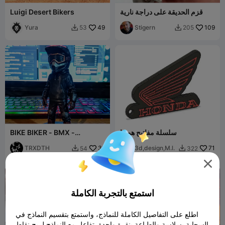
قزم الحديقة على دراجة نارية
Luigi Desert Bikers
Yura
49
Stigern
109
53
205


سلسلة مفاتيح هوندا
BIKE BIKER - BMX -
MOTOCROSS
TRXDTH
31
3d,design,M.l.
71
54
322



استمتع بالتجربة الكاملة
اطلع على التفاصيل الكاملة للنماذج، واستمتع بتقسيم النماذج في
السحابة بسلاسة والطباعة بنقرة واحدة. تفاعل مع النماذج لربح نقاط