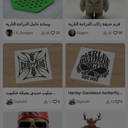
قزم حديقة راكب الدراجة النارية
وسادة حامل الدراجة النارية
LR_Designs
25
Stigern
56
98
90


Harley-Davidson butterfly
صليب حديدي بشبكة عنكبوت
typography art
ويست كوست تشوبرز
Style3D
9
Style3D
9
11
19

