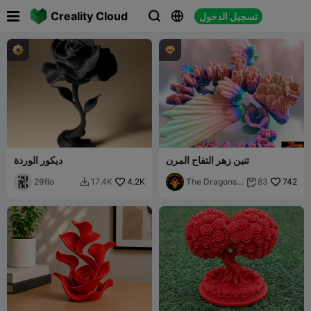

Creality Cloud
تسجيل الدخول




تنين زهر التفاح المرن
ديكور الوردة
29flo
4.2K
The Dragons
742
17.4K
83


Den