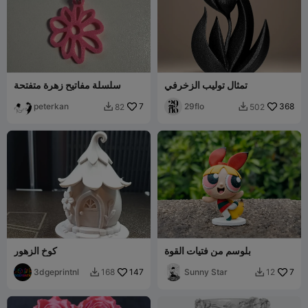
تمثال توليب الزخرفي
سلسلة مفاتيح زهرة متفتحة
peterkan
7
29flo
368
82
502


بلوسم من فتيات القوة
كوخ الزهور
3dgeprintnl
147
Sunny Star
7
168
12

