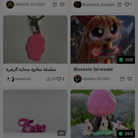
ARROW-STUDIO
Radiance_Designs
1


100
Blossom 3d model
سلسلة مفاتيح سحابة الزهرة
peterkan
3
models 3D 305
59


350
G
I
F