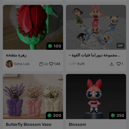
100
G
I
F
مجموعة ديوراما فتيات القوة –
زهرة متفتحة
الكلاسيكية والبالغات
Edna Lab
148
Ruffi
1
46


300
350
Butterfly Blossom Vase
Blossom