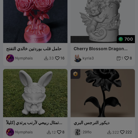
700
Cherry Blossom Dragon
حامل قلب بوردتين خالدي التفتح
Pen Holder
لعيد الحب مع فيونكة
Nymphais
16
kyria3
8
33
1


ديكور النرجس البري
تمثال ربيعي لأرنب يرتدي إكليلاً
من الزهور ويمسك ببيضة مربوطة
222
29flo
8
Nymphais
بشريطة
12
322

