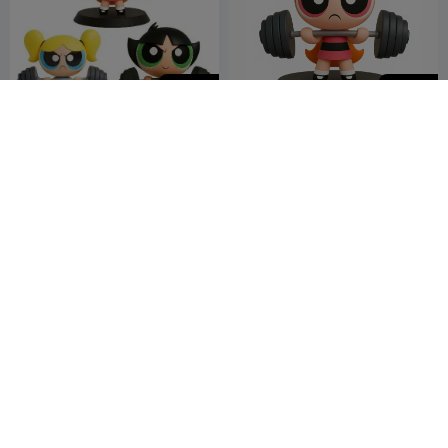
500
250
فتيات القوة بلوسم
حزمة فتيات القوة × 3 بلوسم
وبابلز وباتركاب
Legolasfullgame
10
Legolasfullgamer
7
3
1


r
G
I
F
Blossom keycap
blossom 3 power puff girls
Monsieur
13
Sherry Toy
11
24
30


Pierre