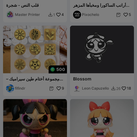
أرانب الساكورا ومخبأها المزهر
قلب النص - شجرة
🌸🐰
Master Printer
4
Pixochelo
5
1


500
Blossom
مجموعة أختام طين سيراميك –
أشكال زهور (9 أختام، 20 ملم)
fifindr
9
Leon Capuzello
18
26

