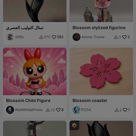
Blossom stylized figurine
تمثال التوليب العصري
29flo
582
Anime-Tronix
3
970
3


Blossom Chibi Figure
Blossom coaster
WolfWhitePrints
8
PZ04
1
10
2

