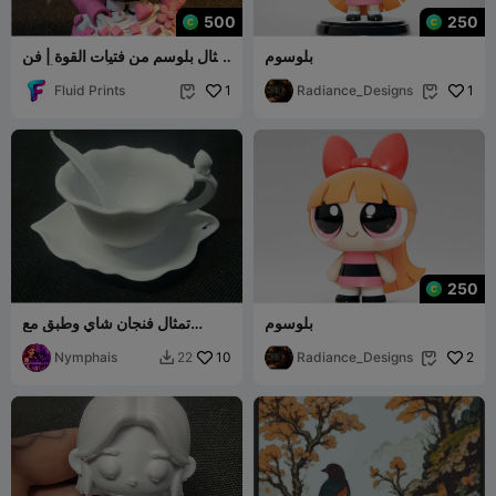
500
250
بلوسوم
تمثال بلوسم من فتيات القوة | فن
المعجبين | متعدد الألوان
Fluid Prints
1
Radiance_Designs
1


250
بلوسوم
تمثال فنجان شاي وطبق مع
ملعقة بتصميم بتلات الزنبق
Nymphais
10
Radiance_Designs
2
22

