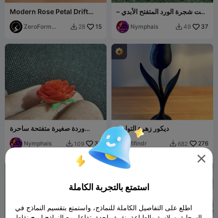
نحت شجرة الورد المتفتح الأبدي –
Modern Rose Petal Drift
حب زهري بقلب مزدوج
Sculpture
ZeroForm
15
Nymphais
37
28
49


Studio
ديكور زهرة التوليب
وردة صغيرة متفتحة ساحرة
لحديقة الجنيات وزهرة رش
Nymphais
35
fifindr
276
109
682



استمتع بالتجربة الكاملة
اطلع على التفاصيل الكاملة للنماذج، واستمتع بتقسيم النماذج في
السحابة بسلاسة والطباعة بنقرة واحدة. تفاعل مع النماذج لربح نقاط