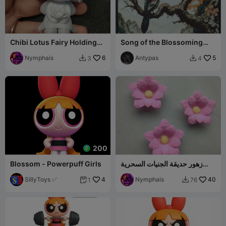
Chibi Lotus Fairy Holding
Song of the Blossoming
Flower Magical Garden
Peaks
Figurine
Nymphais
6
Antypas
5
3
4


200
زهور حديقة الجنيات السحرية
Blossom - Powerpuff Girls
المتناثرة
SillyToys ✅
4
Nymphais
40
1
76

