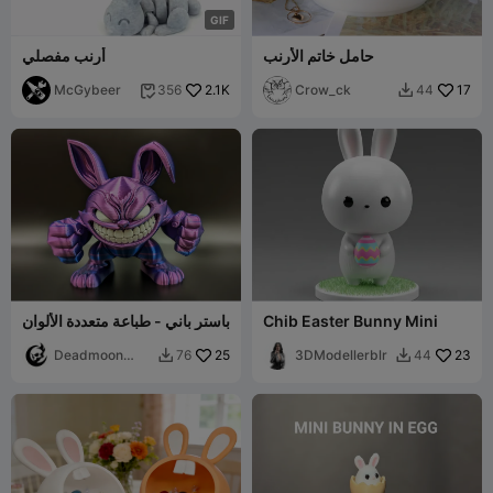
G
I
F
حامل خاتم الأرنب
أرنب مفصلي
McGybeer
2.1K
Crow_ck
17
356
44


Chib Easter Bunny Mini
باستر باني - طباعة متعددة الألوان
Deadmoon
25
3DModellerblr
23
76
44


Designs