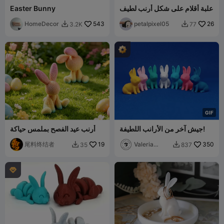
علبة أقلام على شكل أرنب لطيف
Easter Bunny
HomeDecor
543
petalpixel05
26
3.2K
77


G
I
F
جيش آخر من الأرانب اللطيفة!
أرنب عيد الفصح بملمس حياكة
尾料终结者
19
Valeria
350
35
837


Momo
Mattia
