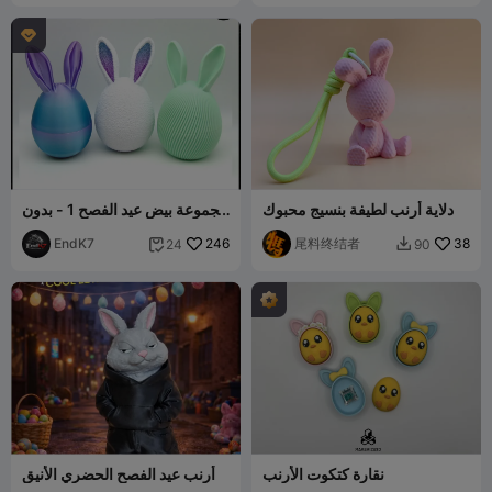
Mattia

دلاية أرنب لطيفة بنسيج محبوك
مجموعة بيض عيد الفصح 1 - بدون
دعامات - نظام الالتفاف والقفل
EndK7
246
尾料终结者
38
24
90


نقارة كتكوت الأرنب
أرنب عيد الفصح الحضري الأنيق