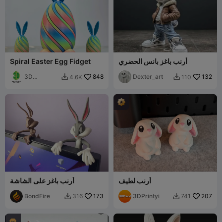
أرنب باغز بانس الحضري
Spiral Easter Egg Fidget
3D
848
Dexter_art
132
4.6K
110


FACTORY
أرنب لطيف
أرنب باغز على الشاشة
BondFire
173
3DPrintyi
207
316
741


