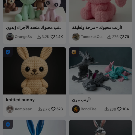
أرنب محبوك – مرحة ولطيفة!
أرنب محبوك متعدد الأجزاء [بدون
CFS]
OrangeSs
1.4K
TomczukCust
79
3.2K
276


oms

أرنب مرن!
knitted bunny
Xempiaaz
623
BondFire
104
2.7K
239


