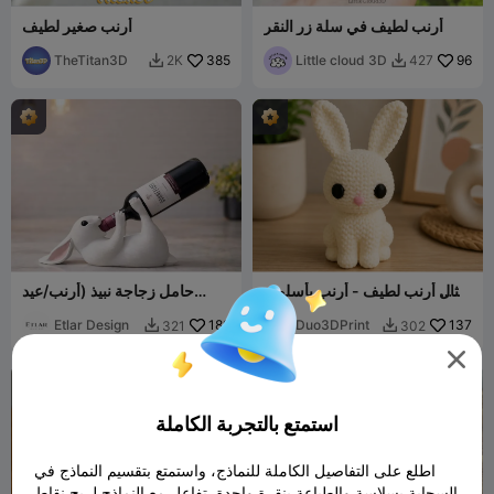
أرنب لطيف في سلة زر النقر
أرنب صغير لطيف
TheTitan3D
385
Little cloud 3D
96
2K
427


تمثال أرنب لطيف - أرنب بأسلوب
حامل زجاجة نبيذ (أرنب/عيد
الكروشيه
الفصح)
Etlar Design
189
Duo3DPrint
137
321
302



استمتع بالتجربة الكاملة
اطلع على التفاصيل الكاملة للنماذج، واستمتع بتقسيم النماذج في
السحابة بسلاسة والطباعة بنقرة واحدة. تفاعل مع النماذج لربح نقاط