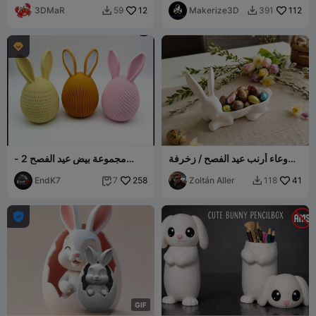
3DMaR
12
Makerize3D
112
59
391



وعاء أرنب عيد الفصح / زخرفة
مجموعة بيض عيد الفصح 2 -
حاملة بيض عيد الفصح
بدون دعامات - تدوير وقفل
EndK7
258
Zoltán Aller
41
7
118



G
I
F