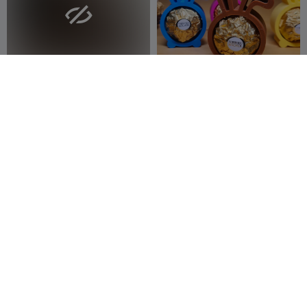

أرنب فيريرو روشيه
sexy girl in bunny costume
baha4321
30
Molodos
512
136
977


لعبة أرنب مفصلي، تمثال مرن
Flexi Easter Bunny -
متحرك
Articulated Fidget Toy
Rabbit
Fleximania
122
Dream Mesh
49
433
230

