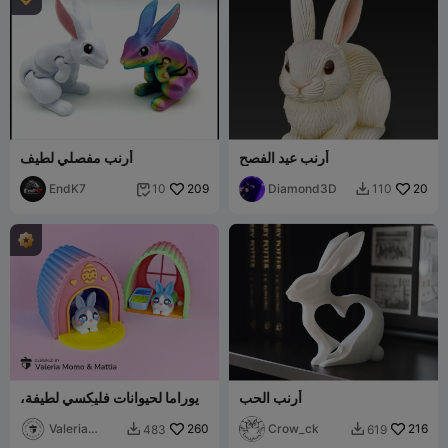
أرنب عيد الفصح
أرنب مفصلي لطيف
EndK7
209
Diamond3D
20
10
110


أرنب الحب
ديوراما لحيوانات فليكسي لطيفة،
إصدار الأرنب اللطيف
Valeria
260
Crow_ck
216
483
619


Momo