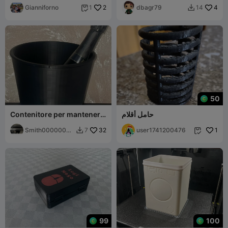
Gianniforno
2
dbagr79
4
1
14


50
حامل أقلام
Contenitore per mantenere
a fresco il vino a tavola
Smith00000000
32
user1741200476
1
7


7
99
100