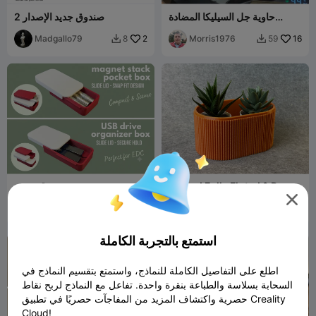
حاوية جل السيليكا المضادة
صندوق جديد الإصدار 2
للرطوبة لـ CFS
Madgallo79
2
Morris1976
16
8
59


Ribbed Fully Fluted & Brush
صندوق صغير
Holder

Madgallo79
12
Madgallo79
5
27
4


استمتع بالتجربة الكاملة
اطلع على التفاصيل الكاملة للنماذج، واستمتع بتقسيم النماذج في
السحابة بسلاسة والطباعة بنقرة واحدة. تفاعل مع النماذج لربح نقاط
حصرية واكتشاف المزيد من المفاجآت حصريًا في تطبيق Creality
Cloud!