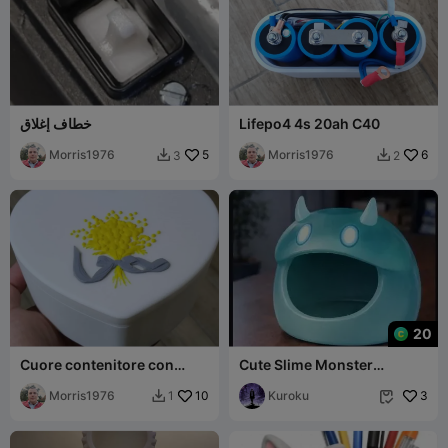
Lifepo4 4s 20ah C40
خطاف إغلاق
Morris1976
5
Morris1976
6
3
2


20
Cuore contenitore con
Cute Slime Monster
decoro mimose idea regalo
Container – Mostriciattolo
8 Marzo
Morris1976
10
Portaoggetti
Kuroku
3
1

