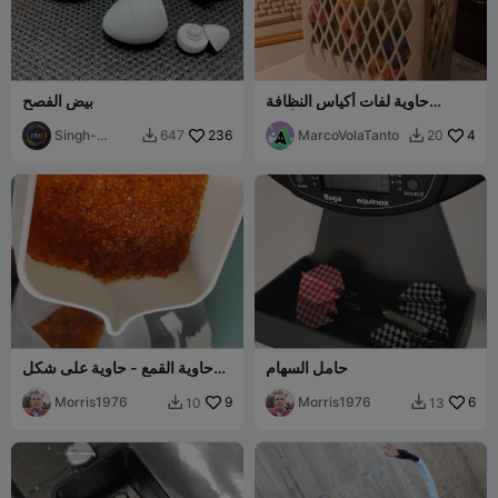
حاوية لفات أكياس النظافة
بيض الفصح
للحيوانات الأليفة
Singh-
236
MarcoVolaTanto
4
647
20


Design
حامل السهام
حاوية القمع - حاوية على شكل
قمع
Morris1976
9
Morris1976
6
10
13

