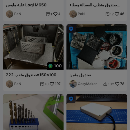
صندوق منظف الغسالة بغطاء
علبة ماوس Logi M650
150x150x200
PaN
4
PaN
46
1
12



100
صندوق مثمن
صندوق مثقب 222x150x100
مم
PaN
197
CosyMaker
78
10
102


