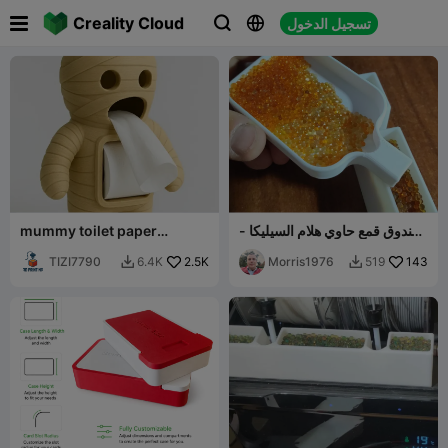

Creality Cloud
تسجيل الدخول



صندوق قمع حاوي هلام السيليكا -
mummy toilet paper
حاوية قمع
container
TIZI7790
2.5K
Morris1976
143
6.4K
519

