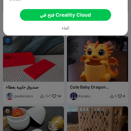
فتح في Creality Cloud
حامل أكياس مدمج/موزع مدمج
Organizer Box
Madgallo79
5
Giovanni Marco
6
2
5


الغاء
Mosca

Cute Baby Dragon
صندوق حاوية بغطاء
Container – Draghetto
paoloronco
14
Portaoggetti Kawaii
Kuroku
4
107
5

