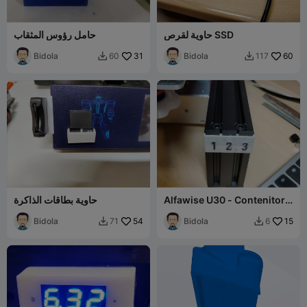
حاوية لقرص SSD
حامل رؤوس المثقاب
Bidola
31
Bidola
60
60
117


Alfawise U30 - Contenitore
حاوية بطاقات الذاكرة
per MicroSd
Bidola
54
Bidola
15
71
6

