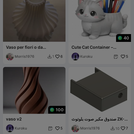
40
Vaso per fiori o da
Cute Cat Container –
esposizione
Portaoggetti Decorativo
Morris1976
6
Stampabile in 3
Kuroku
5
1


100
صندوق مكبر صوت بلوتوث ZK-
vaso v2
502L
Kuroku
5
Morris1976
7
10

