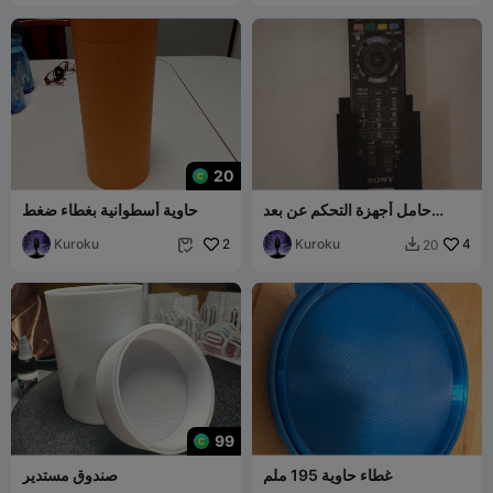
20
حامل أجهزة التحكم عن بعد
حاوية أسطوانية بغطاء ضغط
الجداري
Kuroku
2
Kuroku
4
20


99
غطاء حاوية 195 ملم
صندوق مستدير