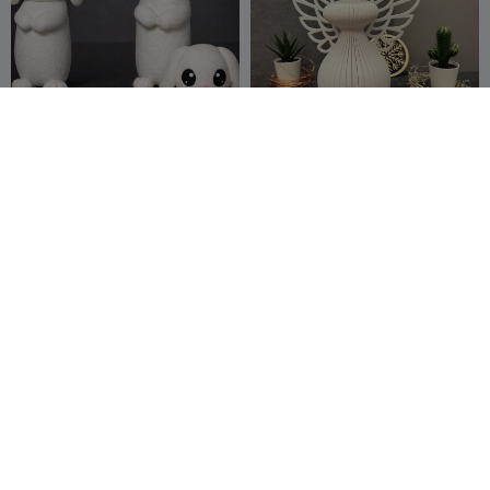
ملاك بأسلوب تجريدي
علبة أقلام على شكل أرنب لطيف
petalpixel05
26
Madgallo79
81
77
148


G
I
F
جيش آخر من الأرانب اللطيفة!
أرنب عيد الفصح بملمس حياكة
尾料终结者
19
Valeria
350
35
837


Momo
Mattia