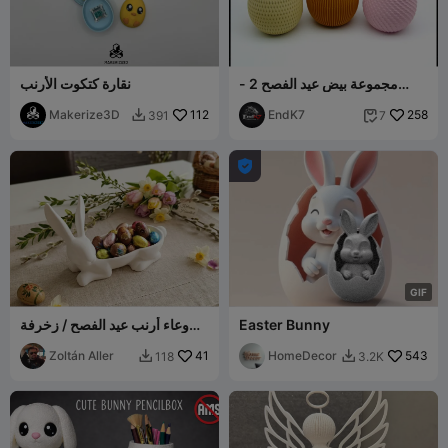
مجموعة بيض عيد الفصح 2 -
نقارة كتكوت الأرنب
بدون دعامات - تدوير وقفل
Makerize3D
112
EndK7
258
391
7



G
I
F
Easter Bunny
وعاء أرنب عيد الفصح / زخرفة
حاملة بيض عيد الفصح
Zoltán Aller
41
HomeDecor
543
118
3.2K

