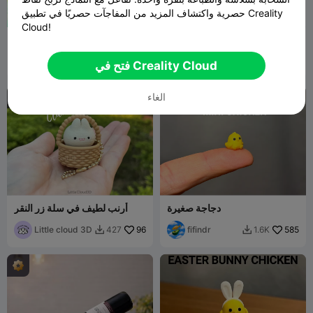
حصرية واكتشاف المزيد من المفاجآت حصريًا في تطبيق Creality
Cloud!
بيضة التنين
Easter Egg Fidget Toy
Hansens Kid
560
Tinker Link
188
4.5K
791


فتح في Creality Cloud
Ranch
الغاء
دجاجة صغيرة
أرنب لطيف في سلة زر النقر
Little cloud 3D
96
fifindr
585
427
1.6K

