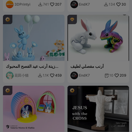
3DPrintyi
207
EndK7
30
741
134



أرنب مفصلي لطيف
زينة أرنب عيد الفصح المحبوك
قابلة للتفكيك لا تتطلب نظام CFS
花田小猫
459
EndK7
209
1.1K
10

