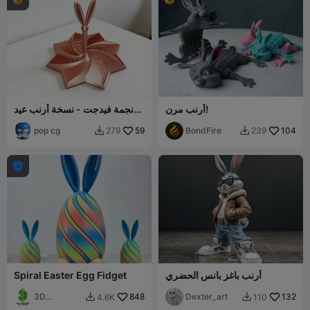
أرنب مرن!
نجمة فيدجت - نسخة أرنب عيد
الفصح
pop cg
59
BondFire
104
279
239



أرنب باغز بانس الحضري
Spiral Easter Egg Fidget
3D
848
Dexter_art
132
4.6K
110


FACTORY