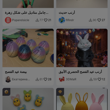
أرنب حديث
حامل مناديل على شكل زهرة
(أدوات مائدة الربيع/عيد الفصح)
Popandsicle
21
fifindr
27
77
90


أرنب عيد الفصح الحضري الأنيق
بيضة عيد الفصح
Екатерина
28
3DMaR
12
61
59


Каурова
