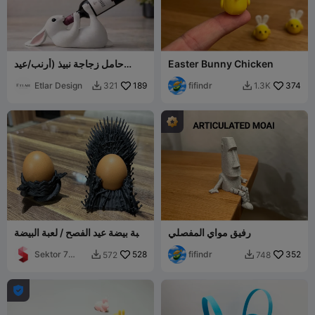
Easter Bunny Chicken
حامل زجاجة نبيذ (أرنب/عيد
الفصح)
Etlar Design
189
fifindr
374
321
1.3K


رفيق مواي المفصلي
لعبة بيضة عيد الفصح / لعبة البيضة
/ حامل البيض
Sektor 7
528
fifindr
352
572
748


Studios
