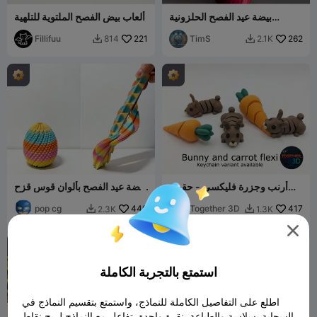
بيضة عيد الفصح الحلزونية
ألعاب بيض الفصح الملتوية للتلهية
الميكانيكية للعب والضغط 🥚⚙️
Fillifuu
221
TimS
262
814
2.1K


أرنب وجزرة فليكسي - حقوق
بيضة عيد الفصح بألوان قوس قزح
استخدام تجاري مجانية
- لعبة حسية شائكة لتخفيف التوتر
pop cg
440
Together 3D
417
2.3K
1.3K



استمتع بالتجربة الكاملة
اطلع على التفاصيل الكاملة للنماذج، واستمتع بتقسيم النماذج في
السحابة بسلاسة والطباعة بنقرة واحدة. تفاعل مع النماذج لربح نقاط