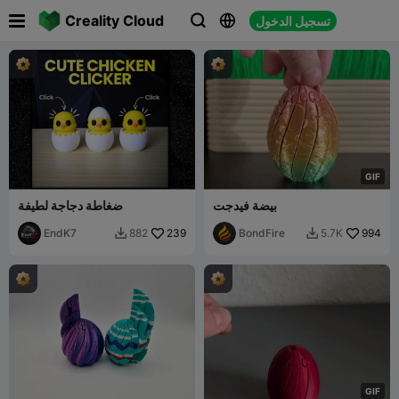

Creality Cloud
تسجيل الدخول



G
I
F
بيضة فيدجت
ضغاطة دجاجة لطيفة
EndK7
239
BondFire
994
882
5.7K


G
I
F