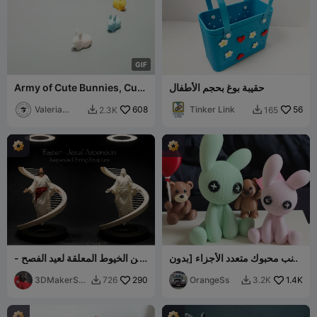
G
I
F
حقيبة بوغ بحجم الأطفال
Army of Cute Bunnies, Cute
Easter Design
Valeria
608
Tinker Link
56
2.3K
165


Momo
Mattia
أرنب محبوك متعدد الأجزاء [بدون
فن الخيوط المعلقة لعيد الفصح -
CFS]
قيامة يسوع
3DMakerSpa
290
OrangeSs
1.4K
726
3.2K


ceOfficial