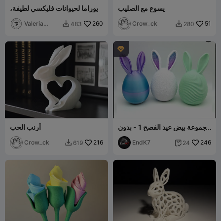
يسوع مع الصليب
ديوراما لحيوانات فليكسي لطيفة،
إصدار الأرنب اللطيف
Valeria
260
Crow_ck
51
483
280


Momo
Mattia

مجموعة بيض عيد الفصح 1 - بدون
أرنب الحب
دعامات - نظام الالتفاف والقفل
Crow_ck
216
EndK7
246
619
24

