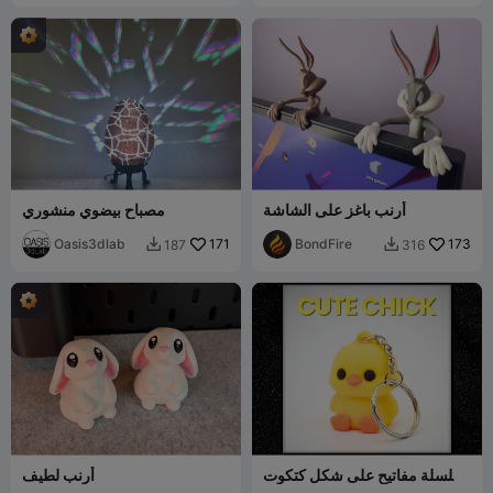
أرنب باغز على الشاشة
مصباح بيضوي منشوري
Oasis3dlab
171
BondFire
173
187
316


سلسلة مفاتيح على شكل كتكوت
أرنب لطيف
لطيف + تمثال صغير