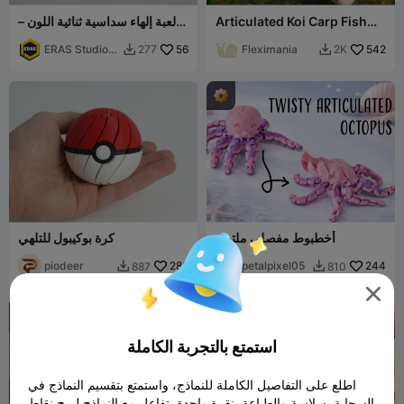
Articulated Koi Carp Fish
لعبة إلهاء سداسية ثنائية اللون –
Toy - FlexiCarp
لعبة حسية لتخفيف التوتر
ERAS Studio
56
Fleximania
542
277
2K


3D
أخطبوط مفصلي ملتوي
كرة بوكيبول للتلهي
piodeer
286
petalpixel05
244
887
810



استمتع بالتجربة الكاملة
اطلع على التفاصيل الكاملة للنماذج، واستمتع بتقسيم النماذج في
السحابة بسلاسة والطباعة بنقرة واحدة. تفاعل مع النماذج لربح نقاط