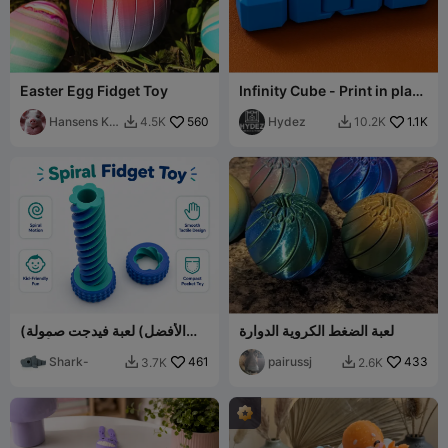
Easter Egg Fidget Toy
Infinity Cube - Print in place
- Fidget
Hansens Kid
560
Hydez
1.1K
4.5K
10.2K


Ranch
لعبة الضغط الكروية الدوارة
(الأفضل) لعبة فيدجت صمولة
منزلقة دوارة لجميع الأعمار.
Shark-
461
pairussj
433
3.7K
2.6K

