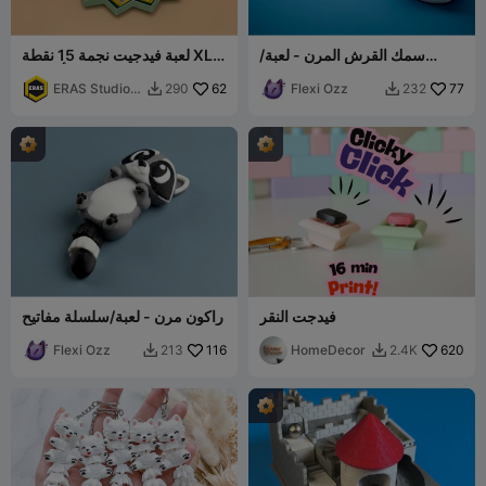
سمك القرش المرن - لعبة/
لعبة فيدجيت نجمة 15 نقطة XL -
سلسلة مفاتيح
4 ألوان
ERAS Studio
62
Flexi Ozz
77
290
232


3D
فيدجت النقر
راكون مرن - لعبة/سلسلة مفاتيح
Flexi Ozz
116
HomeDecor
620
213
2.4K

