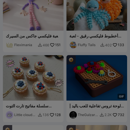
أخطبوط فليكسي رقيق - لعبة
لعبة فليكسي جاكس من السيرك
مفصلية، وسلسلة مفاتيح
الرقمي المذهل
133
Fluffy Tails
ومغناطيس
151
Fleximania
466
402


G
I
F
لوحة تروس تفاعلية للعب باليد |
سلسلة مفاتيح تارت التوت
لعبة ميكانيكية تعليمية
المصغر بزر الضغط
Little cloud
128
TheGulzar3
732
136
2.2K


3D
D