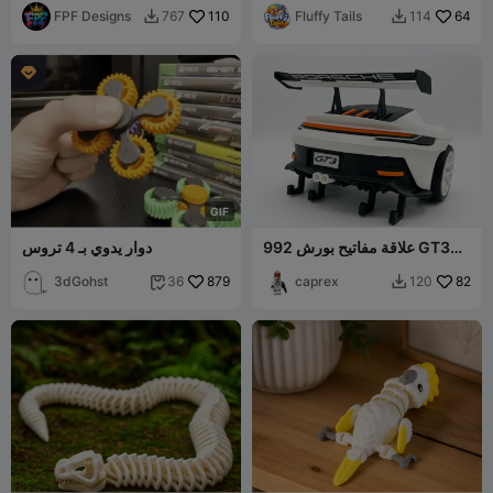
FPF Designs
110
Fluffy Tails
64
767
114



G
I
F
علاقة مفاتيح بورش 992 GT3
دوار يدوي بـ 4 تروس
RS
3dGohst
879
caprex
82
36
120

