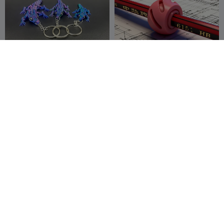
لعبة تخفيف التوتر - جيروسكوب
سلسلة مفاتيح تنين الثور الصغير -
طرف القلم / دوار القلم
فليكسي - طباعة في مكانها
EndK7
749
DIYER LEAN
53
3.6K
235


سلسلة مفاتيح تنين العشب
سلسلة مفاتيح تنين صغير مجيد
الصغير 🐉 - مفصلي
EndK7
449
EndK7
493
1.4K
2.7K


