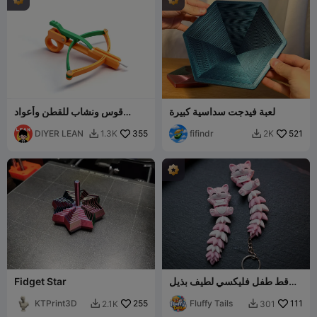
لعبة فيدجت سداسية كبيرة
قوس ونشاب للقطن وأعواد
الأسنان
DIYER LEAN
355
fifindr
521
1.3K
2K


قط طفل فليكسي لطيف بذيل
Fidget Star
كثيف - لعبة/ سلسلة مفاتيح/
111
Fluffy Tails
مغناطيس
255
KTPrint3D
2.1K
301

