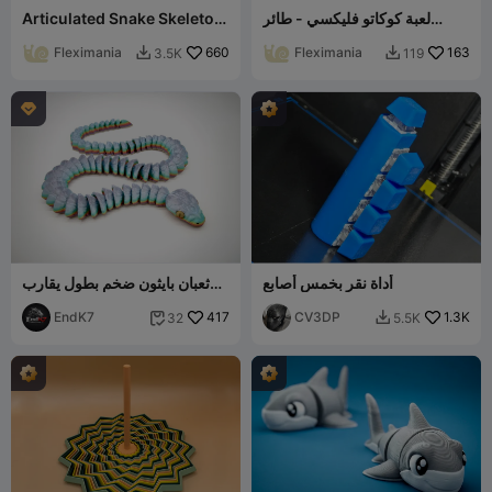
لعبة كوكاتو فليكسي - طائر
Articulated Snake Skeleton
مفصلي
Toy – Flexible Model
Fleximania
660
Fleximania
163
3.5K
119



أداة نقر بخمس أصابع
ثعبان بايثون ضخم بطول يقارب
90 سم / 35 بوصة - مرن
EndK7
417
CV3DP
1.3K
32
5.5K

