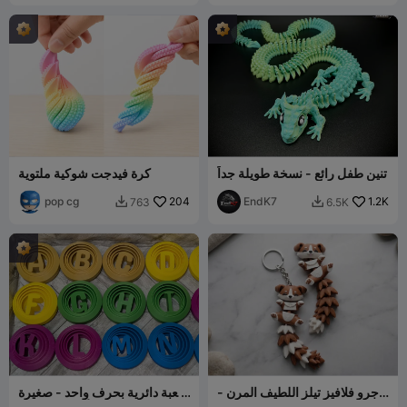
تنين طفل رائع - نسخة طويلة جداً
كرة فيدجت شوكية ملتوية
pop cg
204
EndK7
1.2K
763
6.5K


جرو فلافيز تيلز اللطيف المرن -
لعبة دائرية بحرف واحد - صغيرة
لعبة/سلسلة مفاتيح
(الأبجدية الكاملة)