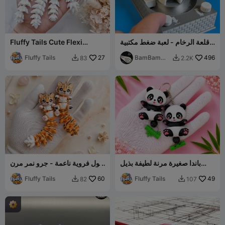
قلعة الرخام - لعبة ضغط مكتبية
Fluffy Tails Cute Flexi
مُعاد تصميمها
Samoyed Dog - Toy,
Keychain & Magnet
Fluffy Tails
27
BamBam
496
83
2.2K


Design
باندا صغيرة مرنة لطيفة بذيل
ذيول فروية ناعمة - جرو نمر مرن
كثيف - لعبة/ سلسلة مفاتيح/
لطيف - لعبة/ سلسلة مفاتيح/
49
Fluffy Tails
مغناطيس
60
Fluffy Tails
مغناطيس
82
107

