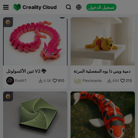

Creality Cloud
تسجيل الدخول



دمية ويني ذا بوه المفصلية المرنة
تنين الأكسولوتل V2 🐉
EndK7
910
Fleximania
215
4.5K
464

