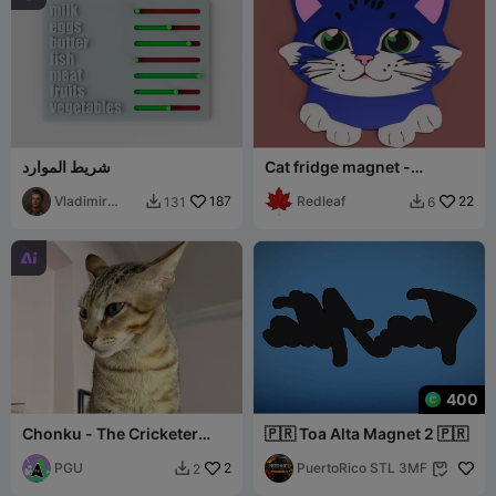
Cat fridge magnet -
شريط الموارد
multicolor
Vladimir
187
Redleaf
22
131
6


Sergeev

400
Chonku - The Cricketer
🇵🇷 Toa Alta Magnet 2 🇵🇷
Warrior
PGU
2
PuertoRico STL 3MF
2

