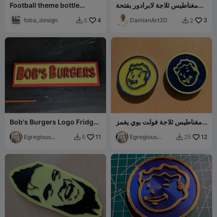
مغناطيس ثلاجة لابرادور بفتحة
Football theme bottle
8x2 ملم
opener
foba_design
4
DamianArt3D
3
5
2


مغناطيس ثلاجة فولت بوي يغمز
Bob's Burgers Logo Fridge
Magnet
v2
Egregious
11
Egregious
12
6
25


Designs
Designs