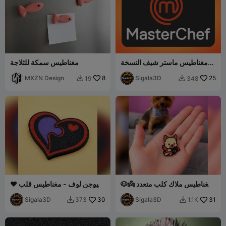
مغناطيس ماستر شيف النسخة
مغناطيس سمكة للثلاجة
المميزة 🧲
MXZN Design
8
Sigala3D
25
19
348


🐶👼 مغناطيس ملاك كلب متعدد
❤️ فيوجن لوف - مغناطيس قلب
الألوان لعيد الحب 💘
متشابك 🖤
Sigala3D
30
Sigala3D
31
373
1.1K

