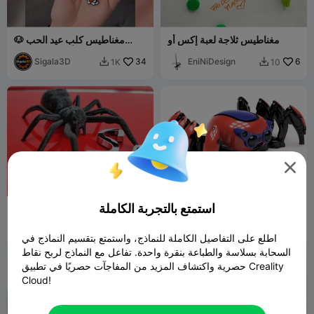
مغناطيس ثلاجة لعبة إكس أو
🐶 مغناطيس كلب عيد الحب
متعدد الألوان يحمل قلبًا ❤️
Sigala3D
34
EniNiDesign
6
1K
10



استمتع بالتجربة الكاملة
Spiderbot Flexi print in
!!! هالوين !!! - مغناطيس ثلاجة
place V2 improved toy
على شكل عنكبوت مخيف
Crazy3D
183
magnetic
LlamaDrama
9
392
35


اطلع على التفاصيل الكاملة للنماذج، واستمتع بتقسيم النماذج في
السحابة بسلاسة والطباعة بنقرة واحدة. تفاعل مع النماذج لربح نقاط
حصرية واكتشاف المزيد من المفاجآت حصريًا في تطبيق Creality

Cloud!