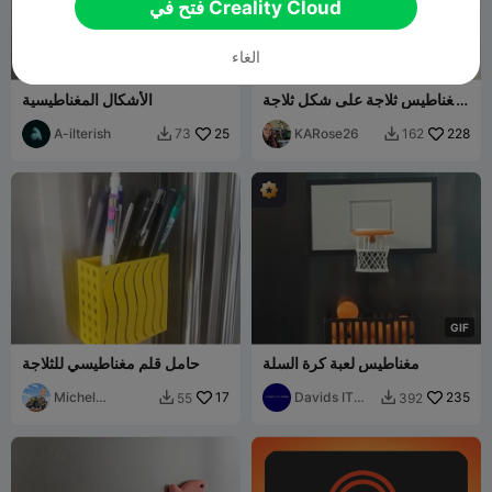
فتح في Creality Cloud
الغاء
مغناطيس ثلاجة على شكل ثلاجة
الأشكال المغناطيسية
يحمل ملاحظات لاصقة
A-ilterish
25
KARose26
228
73
162


G
I
F
مغناطيس لعبة كرة السلة
حامل قلم مغناطيسي للثلاجة
Michel
17
Davids IT
235
55
392


Bernardini
Garage