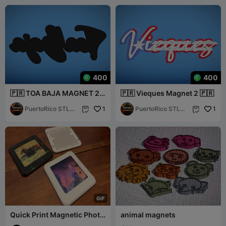
400
400
🇵🇷 TOA BAJA MAGNET 2
🇵🇷 Vieques Magnet 2 🇵🇷
🇵🇷
PuertoRico STL
1
PuertoRico STL
1


3MF
3MF
G
I
F
Quick Print Magnetic Photo
animal magnets
Frame - 3x3 - Kodak C300R