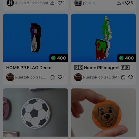
Justin Hassleshoot
1
paul lo
5
4


400
400
HOME PR FLAG Decor
🇵🇷 Home PR magnet 🇵🇷
PuertoRico STL
1
PuertoRico STL 3MF


3MF