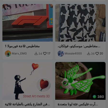
مغناطيس: موسكيتو، فولكان،
مغناطيس ثلاجة فورمولا 1
سبيتفاير، هوك
Marv_EMG
17
Mossie4000
20
34
36


380
آرت فليكس عثة لونا متعددة
فن الشارع يلتقي بالطباعة ثلاثية
الألوان 3MF
الأبعاد - بانكسي الفتاة والبالون