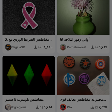
🌸 أواني زهور الثلاجة
🎗️ مغناطيس الشريط الوردي مع
قلب 🤍 – التوعية بسرطان الثدي
Sigala3D
45
PamelaWoest
19
475
42


مجموعة مغناطيس تحالف قوى
مغناطيس بلومبوب ذا سيمز
مارفل
Egregious
14
Phx
20
13
13


Designs