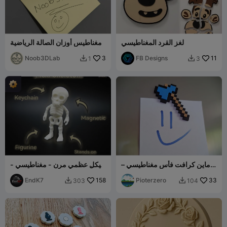
لغز القرد المغناطيسي
مغناطيس أوزان الصالة الرياضية
Noob3DLab
3
FB Designs
11
1
3


ماين كرافت فأس مغناطيسي –
هيكل عظمي مرن - مغناطيسي -
تركيب بالضغط! لا حاجة لـ AMS!
سلسلة مفاتيح - يقف على قدميه
EndK7
158
Pioterzero
33
303
104

