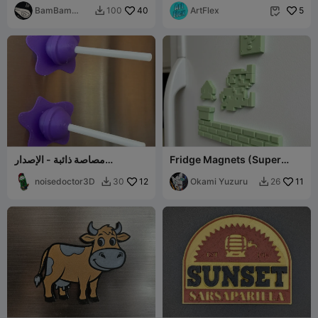
BamBam
40
ArtFlex
5
100


Design
Fridge Magnets (Super
مصاصة ذائبة - الإصدار
Mario)
المغناطيسي
noisedoctor3D
12
Okami Yuzuru
11
30
26

