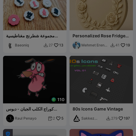
Personalized Rose Fridge
مجموعة شطرنج مغناطيسية
Magnet
للثلاجة
Baeoniq
13
Mehmet Eren
19
27
41


KARADAŞ
110
80s Icons Game Vintage
كوراج الكلب الجبان - دبوس
ممغنط
Raul Penayo
5
Sakkez
197
2
279


Games
