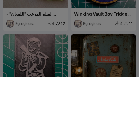
Winking Vault Boy Fridge
الفيلم المرعب "اللمعان" -
Magnet v1
مغناطيس جاك تورانس الإصدار 1
Egregious
12
Egregious
11
4
4


Designs
Designs
Simple Vault Boy Magnet v1
Nuka-Cola Glowing Fridge
Magnet
Egregious
10
Egregious
13
4
4


Designs
Designs