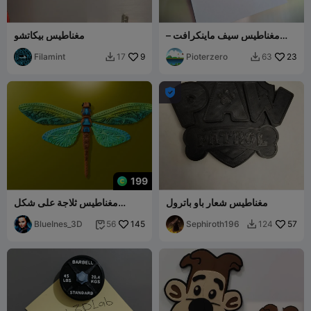
مغناطيس سيف ماينكرافت –
مغناطيس بيكاتشو
تركيب بالضغط! لا حاجة لنظام
Filamint
9
AMS!
Pioterzero
23
17
63



199
مغناطيس شعار باو باترول
مغناطيس ثلاجة على شكل
يعسوب
BlueInes_3D
145
Sephiroth196
57
56
124

