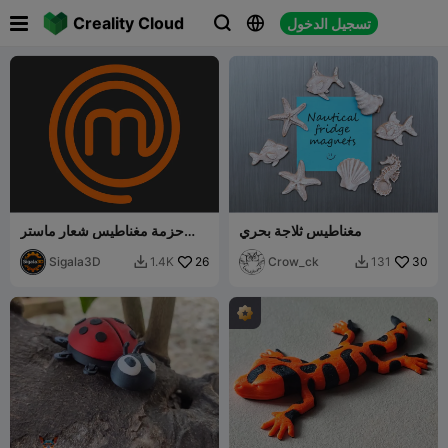

Creality Cloud
تسجيل الدخول



مغناطيس ثلاجة بحري
حزمة مغناطيس شعار ماستر
شيف 🧲
Sigala3D
26
Crow_ck
30
1.4K
131

