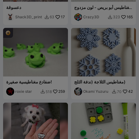
مغناطيس أبو بريص - لون مزدوج
دعسوقة
وبثق واحد
Shack3D_print
17
Crazy3D
165
63
323


مغناطيس الثلاجة (ندفة الثلج)
ضفادع مغناطيسية صغيرة!
roxie star
259
Okami Yuzuru
42
518
70

