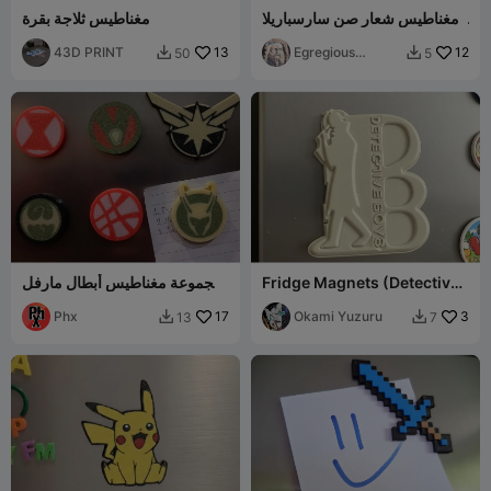
مغناطيس شعار صن سارسباريلا
مغناطيس ثلاجة بقرة
من لعبة فولت: نيو فيغاس
43D PRINT
13
Egregious
12
50
5


Designs
Fridge Magnets (Detective
مجموعة مغناطيس أبطال مارفل
Boys)
الغامضين
Phx
17
Okami Yuzuru
3
13
7

