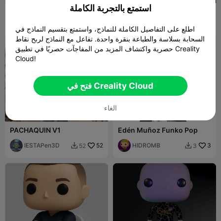
استمتع بالتجربة الكاملة
Doggy Funko Pop
Funko Pop Chester
Cheetah
Oliver Bindock
1
STLFİGUR
5


اطلع على التفاصيل الكاملة للنماذج، واستمتع بتقسيم النماذج في
السحابة بسلاسة والطباعة بنقرة واحدة. تفاعل مع النماذج لربح نقاط
حصرية واكتشاف المزيد من المفاجآت حصريًا في تطبيق Creality
Cloud!
فتح في Creality Cloud
الغاء
PACHAQUIN V1
Edén Muñoz Funko Pop
IESTAPen3D
52
HIDROMB
3
52
3

