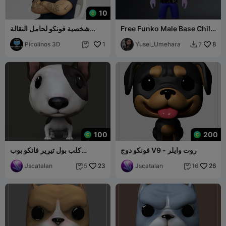
10
Free Funko Male Base Chill
شخصية فونكو لحامل النقالة
Shirt
جالس على كرسي يستريح، تُطبع
8
Yusei_Umehara
1
بمادة PLA 1.75
Picolinos 3D
7


100
200
فونكو دوج V9 - روت وايلر
كلب بول تيرير فانكو بوب
(حيوانات أليفة مخصصة)
Jscatalan
23
Jscatalan
26
5
16

