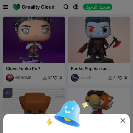

Creality Cloud
تسجيل الدخول



Clove Funko PoP
Funko Pop Varkas
Disruptor
HIDROMB
18
lucas3
19
97
21




100
300