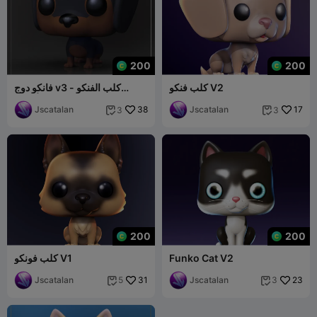
200
200
كلب فنكو V2
فانكو دوج v3 - كلب الفنكو
الألماني
Jscatalan
38
Jscatalan
17
3
3


200
200
Funko Cat V2
كلب فونكو V1
Jscatalan
31
Jscatalan
23
5
3

