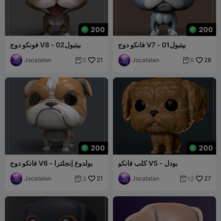
200
200
فانكو دوج V7 - بيتبول01
فونكو دوج V8 - بيتبول02
Jscatalan
21
Jscatalan
28
5
6


200
200
كلب فانكو V5 - بودل
فانكو دوج V6 - بولدوغ إنجلترا
Jscatalan
21
Jscatalan
27
3
12

