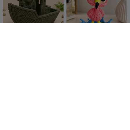
سبلاشو الفلامينغو
Benchy Terminator
NotJustLay
623
Oasis3dlab
100
3.5K
109


ers
Balloon Dog Poop
فيل لطيف 2
Sculpture – Funny Pop Art
fifindr
63
Decor
Sculturissim
653
318
2.2K


o3D