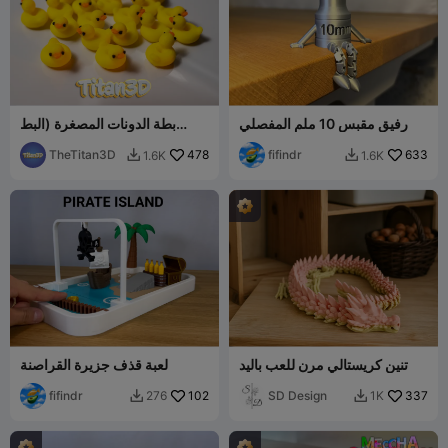
رفيق مقبس 10 ملم المفصلي
بطة الدونات المصغرة (البط
المصغر!)
TheTitan3D
478
fifindr
633
1.6K
1.6K


تنين كريستالي مرن للعب باليد
لعبة قذف جزيرة القراصنة
fifindr
102
SD Design
337
276
1K

