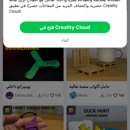
حصرية واكتشاف المزيد من المفاجآت حصريًا في تطبيق Creality
Cloud!
شبح إف يو
بقرة لطيفة
fifindr
480
ThePoetG
3.5K
2.5K
14.4K


فتح في Creality Cloud
q
الغاء
حامل أكواب منصة نقالية
بوميرانغ داخلي
Tommy3dLa
116
fifindr
788
402
1.4K


b