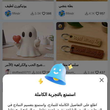
بطة بنشي
يونيكورن لطيف
fifindr
566
fifindr
857
3.5K
4.1K


سلسلة مفاتيح
شبح الحب والكراهية (الأمر
معقد)
stoffies00711
189
Baum_
437
508
3.4K



استمتع بالتجربة الكاملة
اطلع على التفاصيل الكاملة للنماذج، واستمتع بتقسيم النماذج في
السحابة بسلاسة والطباعة بنقرة واحدة. تفاعل مع النماذج لربح نقاط