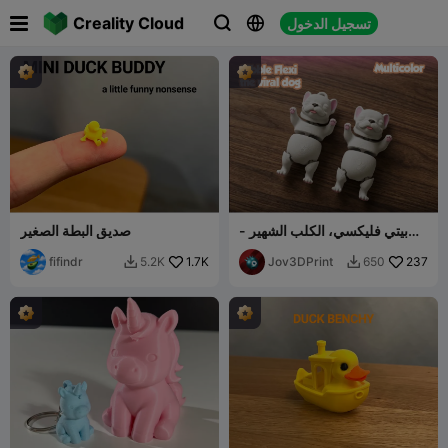

Creality Cloud
تسجيل الدخول



بيتي فليكسي، الكلب الشهير -
صديق البطة الصغير
متعدد الألوان
fifindr
1.7K
Jov3DPrint
237
5.2K
650

