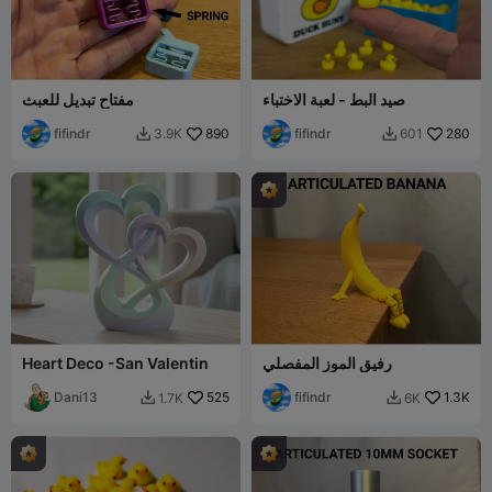
صيد البط - لعبة الاختباء
مفتاح تبديل للعبث
fifindr
890
fifindr
280
3.9K
601


رفيق الموز المفصلي
Heart Deco -San Valentin
Dani13
525
fifindr
1.3K
1.7K
6K

