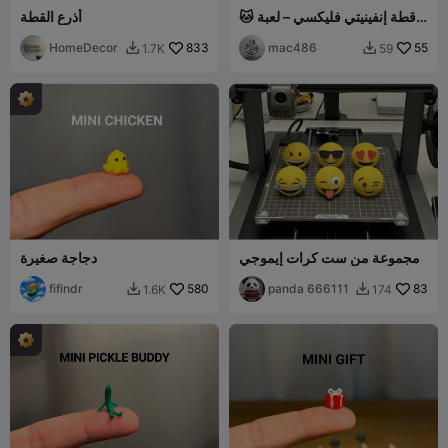
🐱 قطة إنفينيتي فليكسي – لعبة
أذرع القطة
توتر مفصلية تُطبع في مكانها
HomeDecor
833
mac486
55
1.7K
59


مجموعة من ست كرات إيموجي
دجاجة صغيرة
fifindr
580
panda 666111
83
1.6K
174

