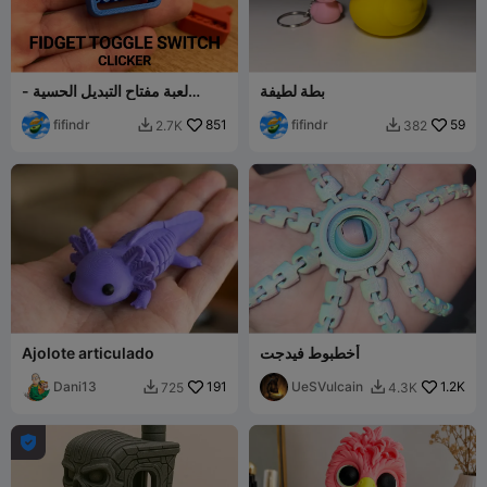
بطة لطيفة
لعبة مفتاح التبديل الحسية -
طباعة في مكانها
fifindr
851
fifindr
59
2.7K
382


أخطبوط فيدجت
Ajolote articulado
Dani13
191
UeSVulcain
1.2K
725
4.3K


