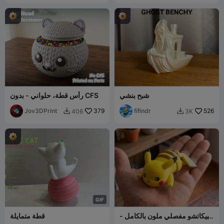
شبح بنشي
رأس قطة، حلواني - بدون CFS
Jov3DPrint
379
fifindr
526
406
3K


G
I
F
بيكاتشو مفصلي ملون بالكامل -
قطة متمايلة
سلسلة مفاتيح