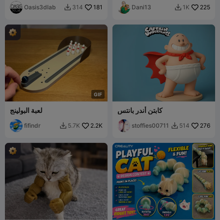
Oasis3dlab
181
Dani13
225
314
1K


G
I
F
كابتن أندر بانتس
لعبة البولينج
fifindr
2.2K
stoffies00711
276
5.7K
514

