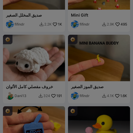
Mini Gift
صديق المخلل الصغير
fifindr
1K
fifindr
495
2.2K
2.9K


صديق الموز الصغير
خروف مفصلي كامل الألوان
Dani13
191
fifindr
1.6K
324
4.1K

