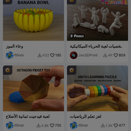
شخصيات لعبة الحرباء الميكانيكية
وعاء الموز
– 8 أوضاع + وضع الخمول
fifindr
185
Jov3DPrint
809
432
4K


لغز تعلم الرياضيات
لعبة فيدجيت ثمانية الأضلاع
fifindr
755
fifindr
477
4.8K
1.3K

