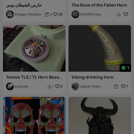
The Rose of the Fallen Horn
حارس الشيطان بوس
Dragun Studios
28
ArtOfShirley
3


1
Tomos TLS / TL Horn Bezel
Viking drinking horn
& Mount 204.771 - 204771
jurijcola
2
otakar klika
1
1

