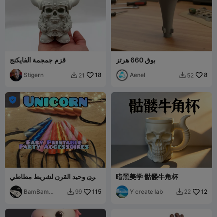
بوق 660 هرتز
قزم جمجمة الفايكنج
Stigern
18
Aenel
8
21
52



暗黑美学 骷髅牛角杯
قرن وحيد القرن لشريط مطاطي
/ عقال شعر
BamBam
115
Y create lab
12
99
22


Design