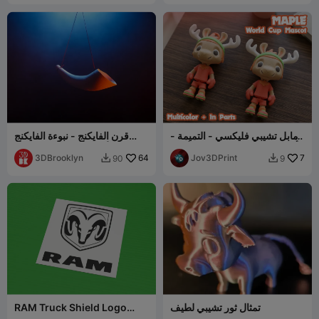
مابل تشيبي فليكسي - التميمة -
قرن الفايكنج - نبوءة الفايكنج
كأس العالم 2026 - متعدد الألوان
ثلاثية الأبعاد - الموسم 4 الحلقة
7
Jov3DPrint
64
19 - تشغيل
3DBrooklyn
90
9


تمثال ثور تشيبي لطيف
RAM Truck Shield Logo
Stencil