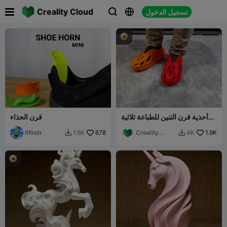

Creality Cloud
تسجيل الدخول



أحذية قرن التنين للطباعة ثلاثية
قرن الحذاء
الأبعاد
fifindr
678
Creality
1.9K
1.6K
4K


Cloud