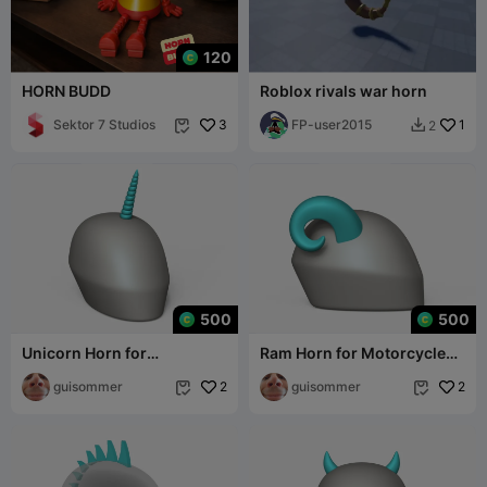
120
HORN BUDD
Roblox rivals war horn
Sektor 7 Studios
3
FP-user2015
1
2


500
500
Unicorn Horn for
Ram Horn for Motorcycle
Motorcycle Helmets -
Helmets - Accessory
Accessory
guisommer
2
guisommer
2

