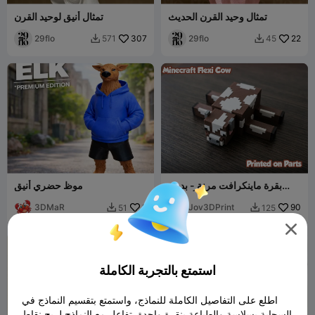
تمثال وحيد القرن الحديث
تمثال أنيق لوحيد القرن
29flo
307
29flo
22
571
45


بقرة ماينكرافت مرنة - بدون
موظ حضري أنيق
CFS (تقريباً)
3DMaR
9
Jov3DPrint
90
51
125



استمتع بالتجربة الكاملة
اطلع على التفاصيل الكاملة للنماذج، واستمتع بتقسيم النماذج في
السحابة بسلاسة والطباعة بنقرة واحدة. تفاعل مع النماذج لربح نقاط