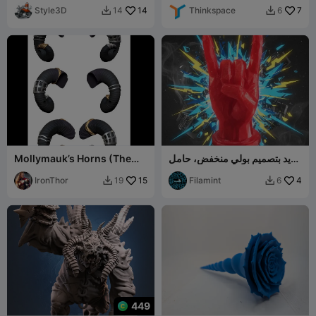
Style3D
14
Thinkspace
7
14
6


يد بتصميم بولي منخفض، حامل
Mollymauk’s Horns (The
خواتم، ثقل ورق ديكور
Mighty Nien/Critical Role)
IronThor
15
Filamint
4
19
6


449