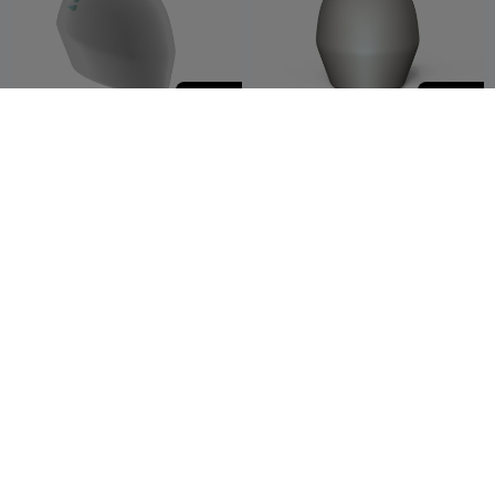
500
500
Lizard Spikes for
Little Devil Horn for
Motorcycle Helmets -
Motorcycle Helmets -
Accessory
guisommer
1
Accessory
guisommer
2
1


500
500
Goat Horn for Motorcycle
Evil Horn for Motorcycle
Helmets - Accessory
Helmets - Accessory
guisommer
2
guisommer
1

