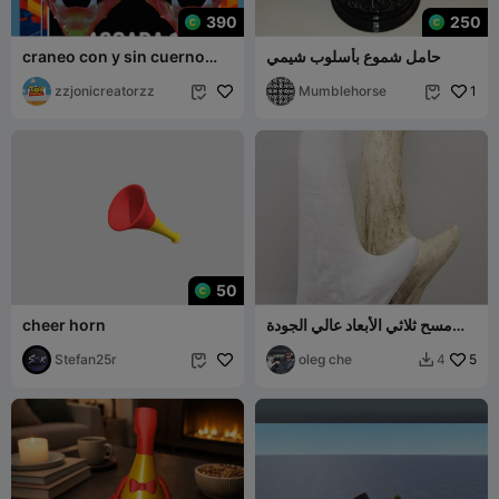
390
250
حامل شموع بأسلوب شيمي
craneo con y sin cuerno
simple
zzjonicreatorzz
Mumblehorse
1


50
مسح ثلاثي الأبعاد عالي الجودة
cheer horn
لقرن غزال – STL قابل للطباعة
Stefan25r
oleg che
5
4

