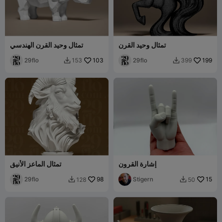
تمثال وحيد القرن
تمثال وحيد القرن الهندسي
29flo
103
29flo
199
153
399


إشارة القرون
تمثال الماعز الأنيق
29flo
98
Stigern
15
128
50

