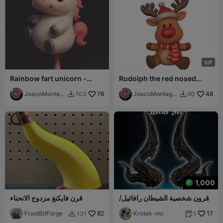
G
I
F
Rainbow fart unicorn -
Rudolph the red nosed
Unicornio Pedo Arcoiris
reindeer - Christmas
JoacoMontag
78
JoacoMontagn
48
103
60


na
a
1,000
قرون شخصية الشيطان رافائيل/
قرن فايكنغ مزدوج الانحناء
هاليب إنكوبوس للتنكر من لعبة
17
Krotek-inc
بوابة بالدور 3
82
FrostBitForge
131
1

