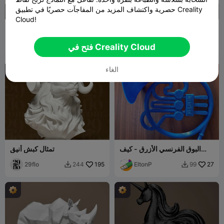
حصرية واكتشاف المزيد من المفاجآت حصريًا في تطبيق Creality
Cloud!
تمثال رأس وحيد القرن
بوق صوتي - مكبر صوت سلبي
للهواتف الذكية
JoshuaIsOdd
32
Edna Lab
124
124
229


فتح في Creality Cloud
الغاء
البوق الفرنسي الأزرق - كيف
تمثال كبش أنيق
قابلت والدتك
29flo
195
EltonP
27
244
99

