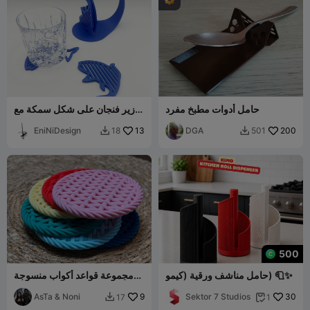
حامل أدوات مطبخ مفرد
زير فنجان على شكل سمكة مع
حامل
EniNiDesign
13
DGA
200
18
501


500
حامل مناشف ورقية (كيمو) 🧻✨
مجموعة قواعد أكواب منسوجة
مع حامل
AsTa & Noni
9
Sektor 7 Studios
30
17
1

