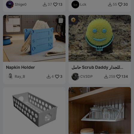
Shige0
13
Lck
30
37
55


حامل Scrub Daddy للجدار
Napkin Holder
الخلفي
Ray_B
3
CV3DP
134
4
259

