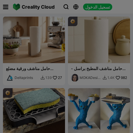

Creality Cloud
تسجيل الدخول



حامل مناشف المطبخ براسل -
حامل مناشف ورقية مضلع
تصميم موكا
"فورما"
Deltaprints
27
MOKADesig
982
139
1.4K


n