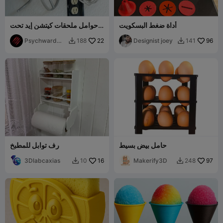
أداة ضغط البسكويت
حوامل ملحقات كيتشن إيد تحت
الخزانة
Psychward
22
Designist joey
96
188
141


Timmay
حامل بيض بسيط
رف توابل للمطبخ
3Dlabcaxias
16
Makerify3D
97
10
248

