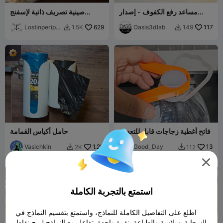
مساعد رفع الكفوف - إصدار
صينية تصريف ذاتية لإسفنج
الوجبات الخفيفة وإصدار الطاولة
المطبخ
Lostinperiph
629
Oasis3dlab
117
1.5K
149


ery
فاتح أغطية زجاجات قابل للتعديل
حامل أكياس القمامة
Vasichkin
1.2K
Good_Day
13
2K
112



استمتع بالتجربة الكاملة
اطلع على التفاصيل الكاملة للنماذج، واستمتع بتقسيم النماذج في
السحابة بسلاسة والطباعة بنقرة واحدة. تفاعل مع النماذج لربح نقاط