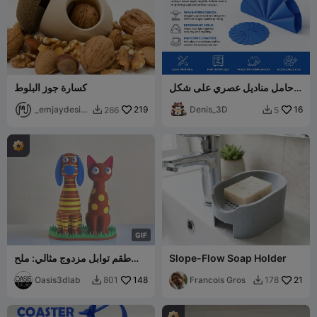
حامل مناديل عصري على شكل
كسارة جوز البلوط
موجة مع مجموعة أواني مطابقة
_emjaydesig
219
Denis_3D
16
266
5


n
G
I
F
Slope-Flow Soap Holder
طقم توابل مزدوج مثالي: ملح
على شكل كلب وفلفل على
21
Francois Gros
148
Oasis3dlab
شكل قطة
801
178

