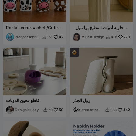
حاوية أدوات المطبخ براسيل -
Porta Leche sachet /Cute
تصميم موكا
Cow Milk pouch
ideapersonal3
42
MOKADesign
279
161
416


d
رول الجذر
قاطع عجين الدونات
Designist joey
50
creaserra
442
79
658

