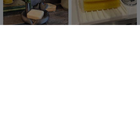
حامل إسفنج مطبخ مع تصريف
حامل صابون على شكل قلب مع
لحوض تحت سطح الطاولة
زهرة
LesGouleaufam
35
magicklm_2016
5
50
23


illy
OrcaFlow: طبق غمس بعمق
حامل أكواب قهوة قابل للتكديس
متغير ولزوجة مختلفة
- منظم مطبخ
Dipo_21
183
3DMakerSpaceOf
3
200
5


ficial