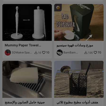
موزع وسادات قهوة سينسيو
Mummy Paper Towel
Holder - Spooooooky
3DMakerSpace
10
BamBam
70
16
196


Official
Design
مجفف أدوات مطبخ مطبوع ثلاثي
صينية حامل الصابون والإسفنج
الأبعاد