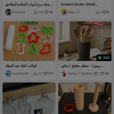
Instant Under-Shelf
سلة درج أدوات المائدة للملاعق
Kitchen Organizer | No
والشوك D190 x W80 x H60
mm 36gr
franshds
34
Hardware
Dipo_21
6
134
3


350
ريبورا - منظم مطبخ / ديكور
قوالب كعك عيد الميلاد
مطبخ عصري / تخزين
marbles00
110
Sektor 7 Studios
34
237
1

