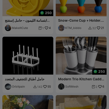
250
Snow-Cone Cup + Holder.
ابتسامة الليمون – حامل إسفنج
Filament efficient + easy to
مطبخ لطيف
MakeItCute
4
print!
KTM_kiddo
21
1
32


250
Modern Trio Kitchen Caddy
حامل أطباق للتجفيف المتعدد
- Minimalist Cutlery &
Orbitpain
55
Utensil Org
SoftMesh
6
142
2

