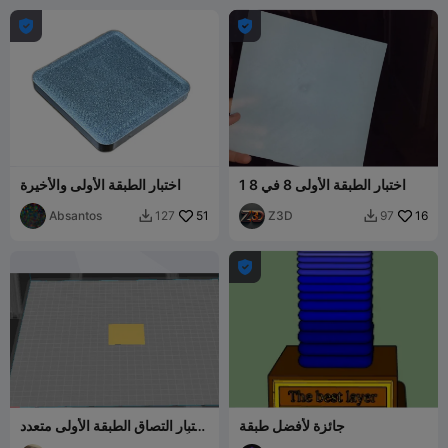


1 اختبار الطبقة الأولى 8 في 8
اختبار الطبقة الأولى والأخيرة
Absantos
51
Z3D
16
127
97



جائزة لأفضل طبقة
اختبار التصاق الطبقة الأولى متعدد
الأحجام من 25 مم إلى 275 مم