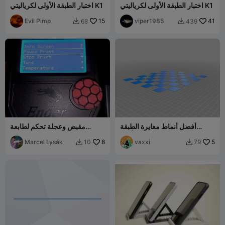
اختبار الطبقة الأولى لكرياليتي K1
اختبار الطبقة الأولى لكرياليتي K1
Evil Pimp
15
viper1985
41
68
439


أفضل أنماط معايرة الطبقة
مقبض وعجلة تحكم لطابعة
الأولى
Ender 2 PRO. سماكة الطبقة
5
vaxxi
8
0.2 ملم.
Marcel Lysák
10
79

