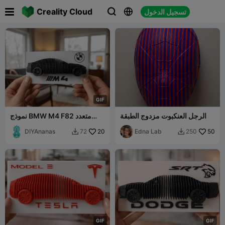

Creality Cloud
تسجيل الدخول



G
I
F
الرجل العنكبوت مزدوج الطبقة
نموذج BMW M4 F82 متعدد
الطبقات
DIYAnanas
20
Edna Lab
50
72
250


G
I
F
G
I
F