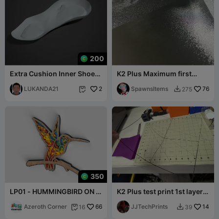
200
Extra Cushion Inner Shoe
K2 Plus Maximum first
Sole DESIGN
Layer 0.2mm AND 0.4mm
LUKANDA21
2
Exclusive here
SpawnsItems
76
275


350
LP01 - HUMMINGBIRD ON A
K2 Plus test print 1st layer
BRANCH
print along boundaries
Azeroth Corner
66
JJTechPrints
14
16
39

