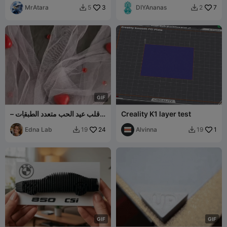
MrAtara
3
DIYAnanas
7
5
2


G
I
F
Creality K1 layer test
قلب عيد الحب متعدد الطبقات –
"أحبك"
Edna Lab
24
Alvinna
1
19
19


G
I
F
G
I
F