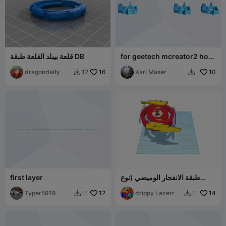
for geetech mcreator2 hot
قلعة بيبلد القلعة طبقة DB
end layer cooling fan
dragondeity
16
Karl Maser
10
12


طبقة الانفجار الوميضي (نوع
first layer
الهجوم)
Typer5918
12
drippy Lazerr
14
11
11

