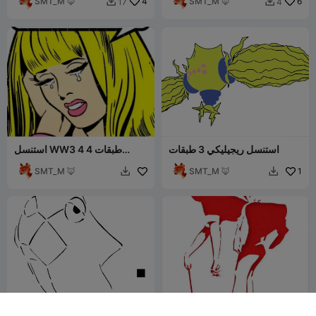
SMT_M 🦊
4
SMT_M 🦊
6
17
4


استنسل ريجيليكي 3 طبقات
استنسل WW3 4 طبقات 4
طبقات
SMT_M 🦊
SMT_M 🦊
1

