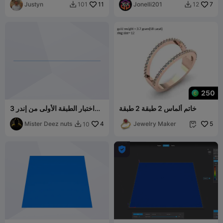
Justyn
11
Jonelli201
7
101
12


250
خاتم ألماس 2 طبقة 2 طبقة
اختبار الطبقة الأولى من إندر 3
برو
Mister Deez nuts
4
Jewelry Maker
5
10


