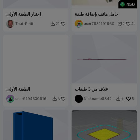
450
حامل هاتف بإضافة طبقة
اختبار الطبقة الأولى
Tout-Petit
user7631191960
4
21
2


غلاف من 3 طبقات
الطبقة الأولى
user9194530616
Nickname83427
5
6
11


16421