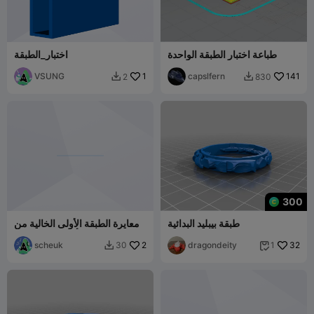
طباعة اختبار الطبقة الواحدة
اختبار_الطبقة
VSUNG
1
capslfern
141
2
830


300
طبقة بيبليد البدائية
معايرة الطبقة الأولى الخالية من
الإجهاد في أقل من 5 دقائق
scheuk
2
dragondeity
32
30
1

