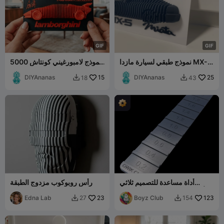
G
I
F
G
I
F
نموذج طبقي لسيارة مازدا MX-5
نموذج لامبورغيني كونتاش 5000
مياتا
متعدد الطبقات
DIYAnanas
15
DIYAnanas
25
18
43


أداة مساعدة للتصميم ثلاثي
رأس روبوكوب مزدوج الطبقة
الأبعاد: المرونة، القوة، السماكة،
123
Boyz Club
شبه الشفافية
23
Edna Lab
27
154

