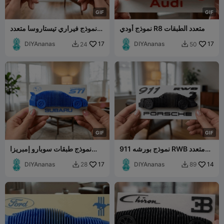
G
I
F
G
I
F
نموذج أودي R8 متعدد الطبقات
نموذج فيراري تيستاروسا متعدد
الطبقات
DIYAnanas
17
DIYAnanas
17
24
50


G
I
F
G
I
F
نموذج بورشه 911 RWB متعدد
نموذج طبقات سوبارو إمبريزا
الطبقات
WRX
DIYAnanas
17
DIYAnanas
14
28
89

