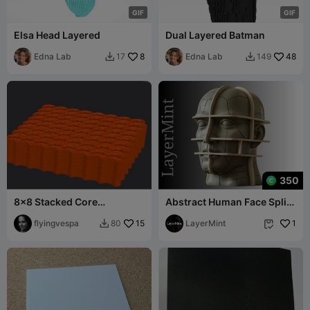
G
I
F
G
I
F
Elsa Head Layered
Dual Layered Batman
Edna Lab
8
Edna Lab
48
17
149


350
8x8 Stacked Core
Abstract Human Face Split
Multiboard - 7 boards -
Mask – 3D Print Model STL
Remix
flyingvespa
15
LayerMint
1
80

