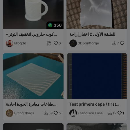
350
اختبار إزاحة z للطبقة الأولى
كوب حلزوني لتخفيف التوتر –
لعبة حسية زخرفية بتأثير بصري
3Dprintforge
6
Niog3d
آسر
7


Test primera capa / first
طباعات معايرة الجودة أحادية
layer test
الطبقة
BitingChaos
5
Francisco Losa
1
59
12

