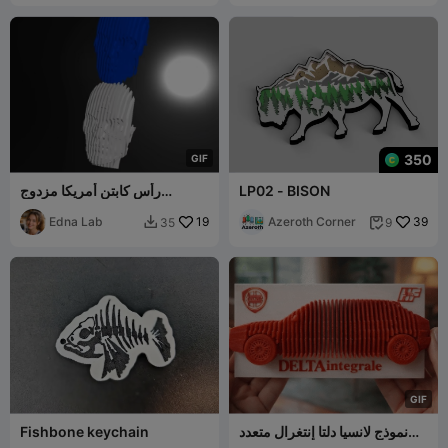
350
G
I
F
LP02 - BISON
رأس كابتن أمريكا مزدوج
الطبقات
Edna Lab
19
Azeroth Corner
39
35
9


G
I
F
نموذج لانسيا دلتا إنتغرال متعدد
Fishbone keychain
الطبقات