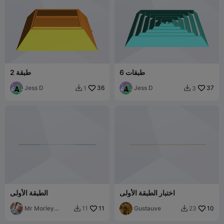
6 طبقات
2 طبقة
Jess D
36
Jess D
37
1
3


اختبار الطبقة الأولى
الطبقة الأولى
Mr Morley
11
Gustauve
10
11
23


Morley