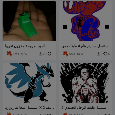
استنسل سبايدر هام 4 طبقات من
أنبوب مروحة مخزون تقريباً
4 طبقات
لمروحة طبقة Anet A8
SMT_M 🦊
1
SMT_M 🦊
4
20
1


استنسل طبقة الرجل الحديدي 2
استنسل ميجا شاريزارد X 2 طبقة
الرجل الحديدي 2
2