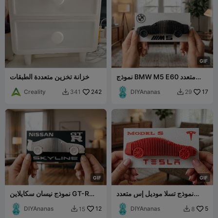
G
I
F
نموذج BMW M5 E60 متعدد
خزانة تخزين متعددة الطبقات
الطبقات
Creality
242
DIYAnanas
17
341
29


G
I
F
G
I
F
نموذج تسلا موديل إس متعدد
نموذج نيسان سكايلاين GT-R
الطبقات
متعدد الطبقات
DIYAnanas
12
DIYAnanas
5
15
8

