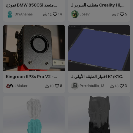
منظف السرير لـ Creality Hi,
نموذج BMW 850CSi متعدد
Ender 3, K1C, K2 Pro, K2
الطبقات
DIYAnanas
14
Plus
JoseV
5
12
7


اختبار الطبقة الأولى لـ K1/K1C.
Kingroon KP3s Pro V2 -
مجرى المروحة
LMaker
8
Prrrrintulllo_13
3
10
18

