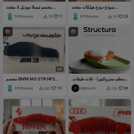
نموذج دودج هيلكات متعدد
مجسم تيسلا موديل 3 متعدد
الطبقات
الطبقات
DIYAnanas
11
DIYAnanas
29
39
34


G
I
F
منظم ستروكتورا - ثلاث طبقات.
مجسم BMW M3 GTR NFS
هدف واحد.
متعدد الطبقات
DIYAnanas
131
HpInvent
98
685
120

