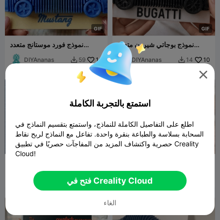
G
I
F
G
I
F
نموذج بوجاتي شيرون متعدد
نموذج فورد موستانج متعدد
الطبقات
الطبقات
DIYAnanas
14
DIYAnanas
10
59
14



استمتع بالتجربة الكاملة
اطلع على التفاصيل الكاملة للنماذج، واستمتع بتقسيم النماذج في
السحابة بسلاسة والطباعة بنقرة واحدة. تفاعل مع النماذج لربح نقاط
حصرية واكتشاف المزيد من المفاجآت حصريًا في تطبيق Creality
G
I
F
Cloud!
نموذج تويوتا سوبرا متعدد
فيكنا مزدوج الطبقات (أشياء
الطبقات
غريبة)
Edna Lab
54
DIYAnanas
13
116
35


فتح في Creality Cloud
الغاء
