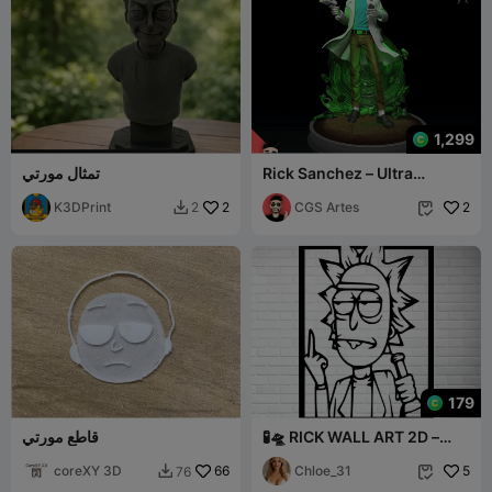
1,299
Rick Sanchez – Ultra
تمثال مورتي
Realistic Collectible Statue
K3DPrint
2
CGS Artes
2
2


179
🧪🛸 RICK WALL ART 2D –
قاطع مورتي
RICK AND MORTY
coreXY 3D
66
Chloe_31
5
76

