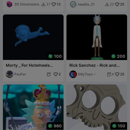
3D Dimensions
13
naadia_21
25
37
23


100
200
Morty _ For Hotwheels
Rick Sanchez - Rick and
Diorama
Morty
PauFer
2
SillyToys ✅
25
4


980
150