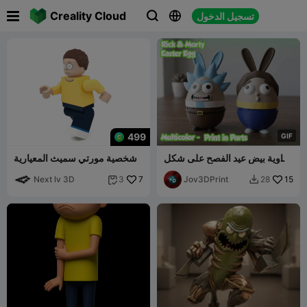

Creality Cloud
تسجيل الدخول



499
G
I
F
حاوية بيض عيد الفصح على شكل
شخصية مورتي سميث المعيارية
ريك ومورتي
Next lv 3D
7
Jov3DPrint
15
3
28

