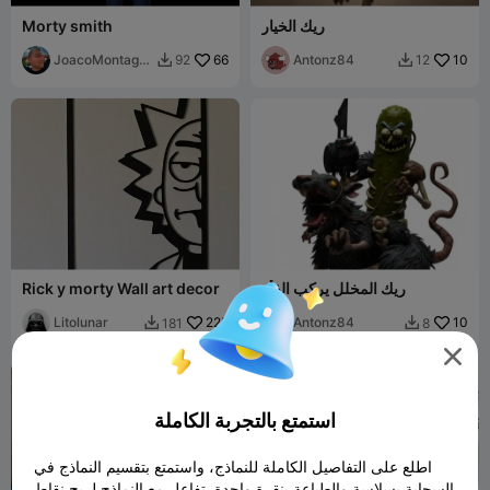
ريك الخيار
Morty smith
JoacoMontagn
66
Antonz84
10
92
12


a
ريك المخلل يركب الفأر
Rick y morty Wall art decor
Litolunar
225
Antonz84
10
181
8



استمتع بالتجربة الكاملة
اطلع على التفاصيل الكاملة للنماذج، واستمتع بتقسيم النماذج في
السحابة بسلاسة والطباعة بنقرة واحدة. تفاعل مع النماذج لربح نقاط