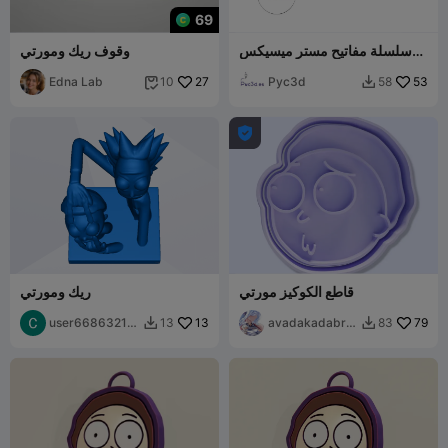
69
سلسلة مفاتيح مستر ميسيكس
وقوف ريك ومورتي
ريك ومورتي
Edna Lab
27
Pyc3d
53
10
58



قاطع الكوكيز مورتي
ريك ومورتي
user66863217
13
avadakadabra
79
13
83


88
a