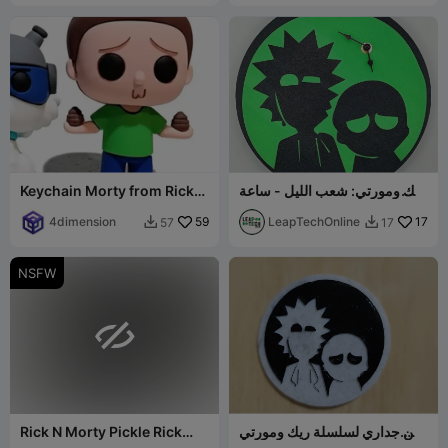
ريك ومورتي: شعب الليل - ساعة
Keychain Morty from Rick
حائط
and Morty
4dimension
59
LeapTechOnline
17
57
17


NSFW

فن جداري لسلسلة ريك ومورتي
Rick N Morty Pickle Rick
- فن جداري - فن ثنائي الأبعاد
Dildo Adult Toy