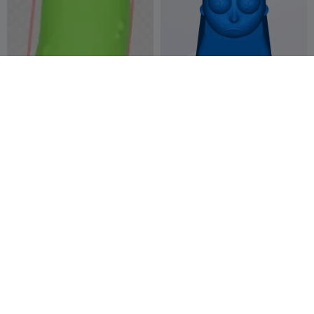
مورتي كي كاب
إشارة مرجعية مخلل ريك من
ريك ومورتي
Brian_the_3D_
23
Rooster621
7
49
24


GOD
قمة مورتي السفلية السفلية
شارات ريك ومورتي XBOX
user484808586
8
Limrik
4
12
4


7