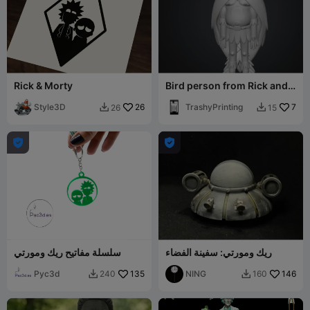
Rick & Morty
Bird person from Rick and
Morty
Style3D
26
TrashyPrinting
7
26
15




ريك ومورتي: سفينة الفضاء
سلسلة مفاتيح ريك ومورتي
Pyc3d
135
NING
146
240
160

