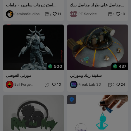
مفاصل على طراز مفاصل ريك
استوديوهات ساميهو - ملفات
ومورتي
STL لـ ريك جاهزة للطباعة
SamihoStudios
11
PT Service
10
2
4


500
437
سفينة ريك ومورتي
مورتى الفوضى
Evil Forge
10
Freak Lab 3D
24
1
2


Figures
