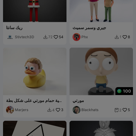
جيري وسمر سميث
ريك سانتا
Stivtech3D
54
Phx
8
72
1


100
مورتي
دمية حمام مورتي على شكل بطة
مطاطية قابلة للتحصيل والطباعة
5
Blackhats
3
Marjers
ثلاثية الأبعاد
4
2

