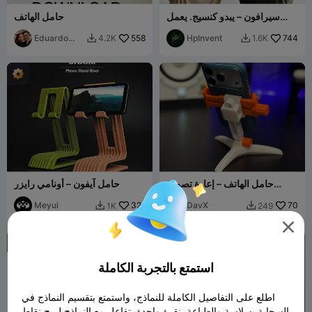
سيرافون – يبدو كنسيج. يعمل
حامل الهاتف
وكأنه سحر.
Eduardo
558
HpInvent
744
4.2K
1.6K


Perez Mtz
حامل الهاتف – إعادة تصميم
حامل آيفون – أونامي رايزر
نظيفة لنظام التثبيت المعياري
Meyui
321
DavX
70
1K
249



استمتع بالتجربة الكاملة
اطلع على التفاصيل الكاملة للنماذج، واستمتع بتقسيم النماذج في
السحابة بسلاسة والطباعة بنقرة واحدة. تفاعل مع النماذج لربح نقاط