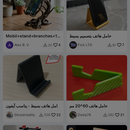
حامل هاتف بتصميم بسيط
Mobil+stand+branches+10
0+mm+tall
Alex B. V.
4
Fick LTD
7
20
81


حامل هاتف 60*20 مم
حامل هاتف بسيط - يناسب آيفون
والعديد من الأجهزة الأخرى
Slicedreality
32
Deda76
31
358
282

