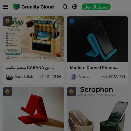

Creality Cloud
تسجيل الدخول




Modern Curved Phone
منظم مكتب CABANA من
OA3D
Stand
Oasis3dlab
94
Amri
751
161
3.9K


Khusaini