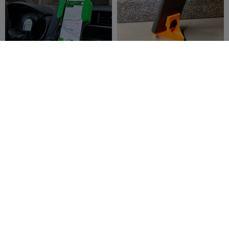
حامل الهاتف الذكي v2.00
تمساح | حامل هاتف
creaserra
520
Marco_B
12
1.2K
144


حامل هاتف بفتحة لكابل الشحن
حامل هاتف - إصدار أعلى بلونين
للشحن
DGA
204
Mózes
13
516
134

