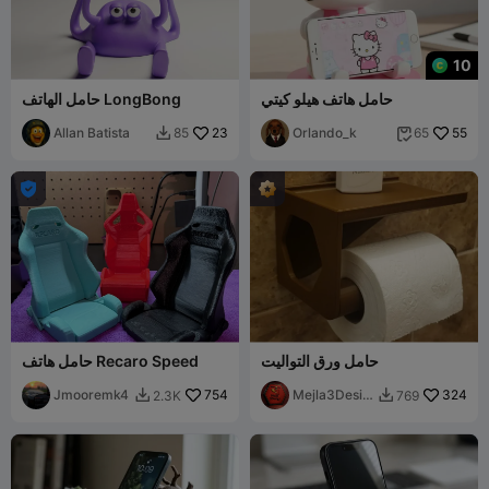
10
حامل هاتف هيلو كيتي
حامل الهاتف LongBong
Allan Batista
23
Orlando_k
55
85
65



حامل ورق التواليت
حامل هاتف Recaro Speed
Jmooremk4
754
Mejla3Desig
324
2.3K
769


n