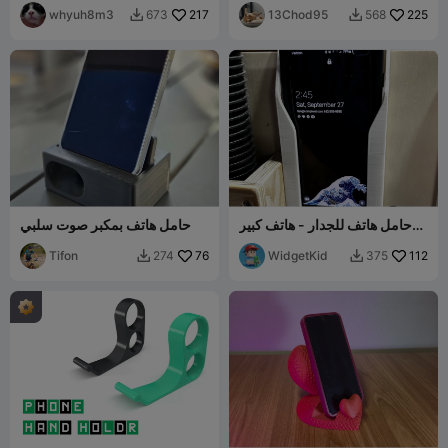
whyuh8m3
217
13Chod95
225
673
568


حامل هاتف للجدار - هاتف كبير
حامل هاتف بمكبر صوت سلبي
مع غطاء
Tifon
76
WidgetKid
112
274
375

