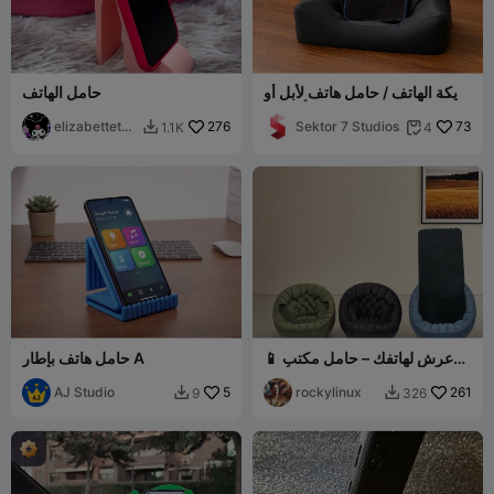
أريكة الهاتف / حامل هاتف لأبل أو
حامل الهاتف
أندرويد
elizabettetch
276
Sektor 7 Studios
73
1.1K
4


er
📱 عرش لهاتفك – حامل مكتب
حامل هاتف بإطار A
أنيق
AJ Studio
5
rockylinux
261
9
326

