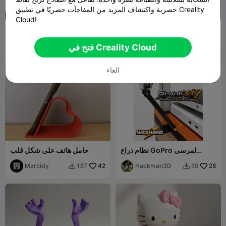
حصرية واكتشاف المزيد من المفاجآت حصريًا في تطبيق Creality
Cloud!
بدلة إكسو متنقلة
حاملات هواتف بواسطة بوليميريا
Polymeria
800
jajaum3d
2.2K
5.5K
5K


فتح في Creality Cloud
الغاء
نظام ذراع GoPro لمرسى
حامل هاتف على شكل قلب
SparkX i7 المعياري
Marcidy
42
Hackman3D
28
137
69

