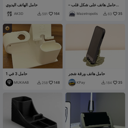
حامل هاتف على شكل قلب –
حامل الهاتف اليدوي
حامل مكتب بقلوب متراصة
AK3D
164
Mazetropolis
35
591
63


حامل هاتف ورقة شجر
حامل 3 في 1
MUKAAB
148
KPay
35
258
184

