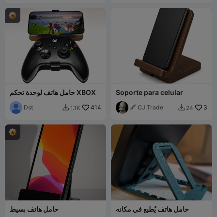
Soporte para celular
حامل هاتف لوحدة تحكم XBOX
Dst
414
🖋️ CJ Trade
3
1.1K
24


حامل هاتف يُطبع في مكانه
حامل هاتف بسيط