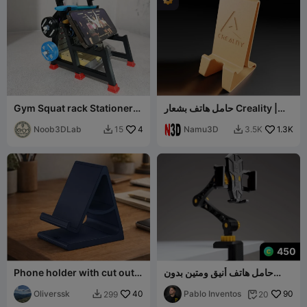
حامل هاتف بشعار Creality |
Gym Squat rack Stationery
حامل هاتف
and Phone stand - Desk
Organizer
Noob3DLab
4
Namu3D
1.3K
15
3.5K


450
حامل هاتف أنيق ومتين بدون
Phone holder with cut out
مسامير
for a charger
Oliverssk
40
Pablo Inventos
90
299
20

