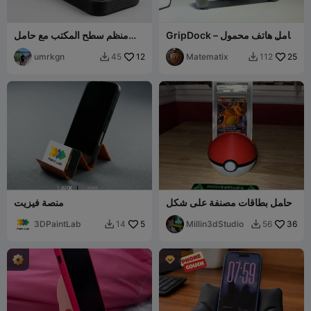
GripDock – حامل هاتف محمول
منظم سطح المكتب مع حامل
ومكتبي
هاتف
umrkgn
12
Matematix
25
45
112


حامل بطاقات مصنفة على شكل
منصة فيزيت
بوك بول بوكيمون PSA
3DPaintLab
5
Millin3dStudio
36
14
56


