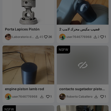
قضيب مكبس محرك لامب 2
Porta Lapices Pistón
Laboratorio de
26
user7646776968
1
45
2


Pao
NSFW

engine piston lamb rod
contacto sugetador piston
para material de aluminio
user7646776968
1
Roberto Caballero
1


NSFW