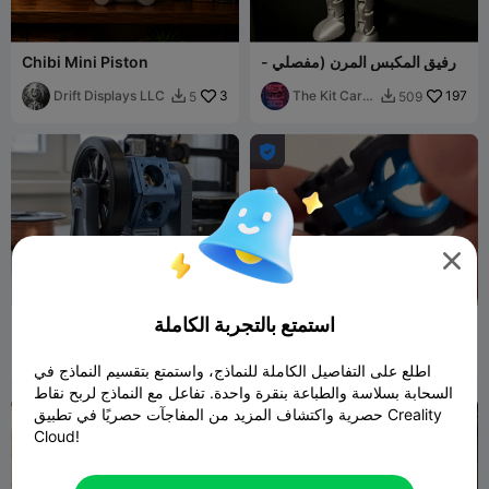
رفيق المكبس المرن (مفصلي -
Chibi Mini Piston
بدون دعامات)
Drift Displays LLC
3
The Kit Card
197
5
509


Guy


G
I
F
استمتع بالتجربة الكاملة
سلسلة مفاتيح على شكل محرك
محرك تدفق التروس
BeynDesigner
16
Marcledison
327
56
1.1K


اطلع على التفاصيل الكاملة للنماذج، واستمتع بتقسيم النماذج في
السحابة بسلاسة والطباعة بنقرة واحدة. تفاعل مع النماذج لربح نقاط
حصرية واكتشاف المزيد من المفاجآت حصريًا في تطبيق Creality
Cloud!