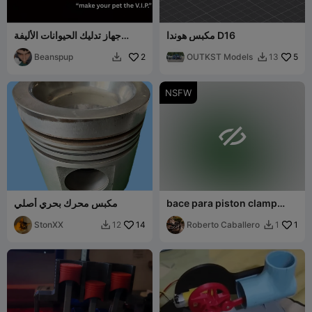
مكبس هوندا D16
جهاز تدليك الحيوانات الأليفة
A.M.P.
Beanspup
2
OUTKST Models
5
13


NSFW

bace para piston clamp
مكبس محرك بحري أصلي
sujetador de material para
StonXX
14
taladro
Roberto Caballero
1
12
1

