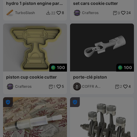
hydro 1 piston engine part
set cars cookie cutter
2
TurboSlash
8
Crafteros
24
22
9


100
100
piston cup cookie cutter
porte-clé piston
Crafteros
5
COFFR A
4
1
2


ACCESSOIRES

