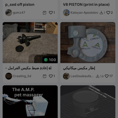
p,,sed off piston
V8 PISTON (print in place)
gumz47
1
Kaloyan Apostolov
2
1


100
إطار مكبس ميكانيكي
أداة إعادة ضبط مكبس الفرامل -
أداة إعادة ضبط الفرامل
Creating_3d
1
LesGouleaufami
17
14


lly