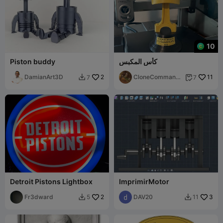
10
كأس المكبس
Piston buddy
DamianArt3D
2
CloneCommando
11
7
7


05
Detroit Pistons Lightbox
ImprimirMotor
Fr3dward
2
DAV20
3
5
11

