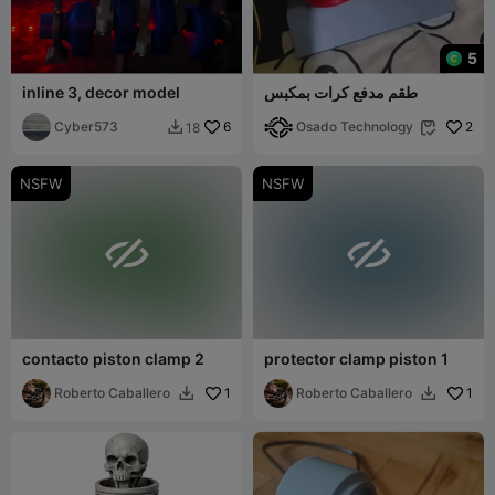
5
طقم مدفع كرات بمكبس
inline 3, decor model
Cyber573
6
Osado Technology
2
18


NSFW
NSFW


contacto piston clamp 2
protector clamp piston 1
Roberto Caballero
1
Roberto Caballero
1

