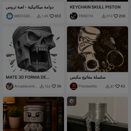
KEYCHAIN SKULL PISTON
دوامة ميكانيكية - لعبة تروس
MECH3D
653
TRXDTH
206
1.4K
610


PRINTING
سلسلة مفاتيح مكبس
MATE 3D FORMA DE
PISTON CALAVERA
Arcadecordo
36
Thorpedito
43
154
87


ba2