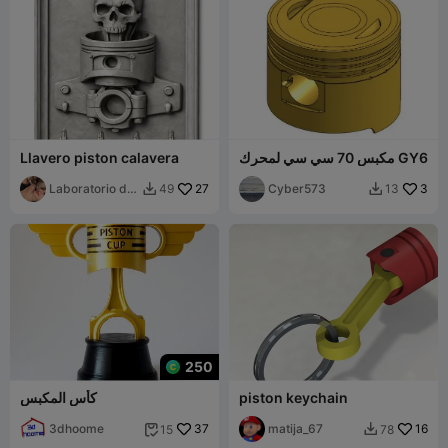
مكبس 70 سي سي لمحرك GY6
Llavero piston calavera
Laboratorio de
27
Cyber573
3
49
13


Pao
250
piston keychain
كأس المكبس
3dhoome
37
matija_67
16
15
78

