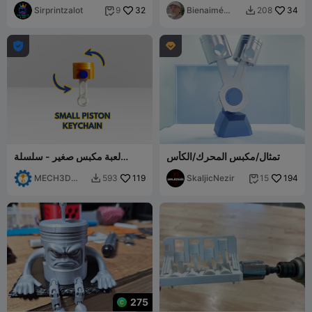
Sirprintzalot
32
Bienaimé
34
9
208


Yvan


تمثال/مكبس المحرك/الكأس
لعبة مكبس صغير - سلسلة
مفاتيح ميكانيكية وحامل مفاتيح
MECH3D
119
SkaljicNezir
194
593
15


PRINTING
275