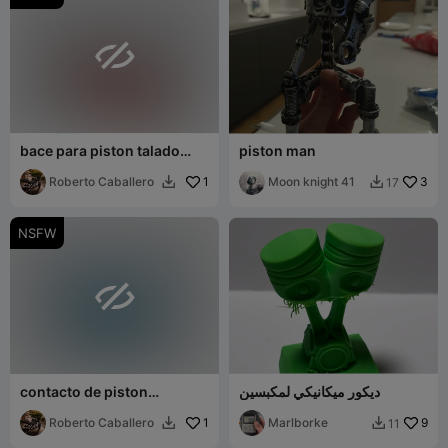

bace para piston talado
piston man
linea 1
Roberto Caballero
1
Moon knight 41
3
17


NSFW

ديكور ميكانيكي لمكبسين
contacto de piston
sujetador de material
Roberto Caballero
1
Marlborke
9
11

