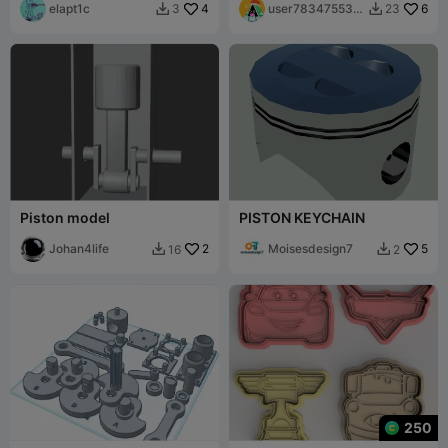
elapt1c
4
user783475532
6
3
23


8
Piston model
PISTON KEYCHAIN
Johan4life
2
Moisesdesign7
5
16
2


250