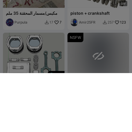
G
I
F
piston + crankshaft
مكبس/مسمار المحقنة 35 ملم
Purpula
7
Amir25FR
123
17
257


NSFW

150
Dual piston Trophy
Piston anal plug
CG-DRONES
5
Adult Print
8
2

