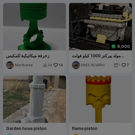
9,000
مولد بيركنز 1000 كيلو فولت
زخرفة ميكانيكية للمكبس
أمبير TAG4001A
Marlborke
14
ENES ALVANn
7
64
1


Garden hose piston
flame piston