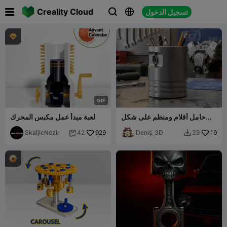

Creality Cloud
تسجيل الدخول




G
I
F
حامل أقلام ومنظم على شكل
لعبة مبدأ عمل مكبس المحرك
مكبس سيارة
SkaljicNezir
929
Denis_3D
19
42
39

