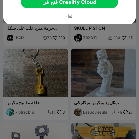
فتح في Creality Cloud
الغاء
599
SKULL PISTON
حزمة مبرد علب على شكل
محرك V4+V6+V8 تناسب
115
TRXDTH
229
IK3D
معظم الطابعات
73
233


تمثال يد بمكبس ميكانيكي
حلقة مفاتيح مكبس
Piotreck_s
3
LesGouleaufam
27
14
35


illy