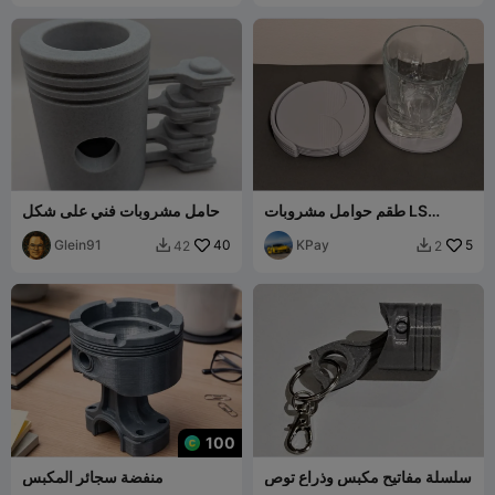
طقم حوامل مشروبات LS
حامل مشروبات فني على شكل
Piston
مكبس
Glein91
40
KPay
5
42
2


100
سلسلة مفاتيح مكبس وذراع توص
منفضة سجائر المكبس