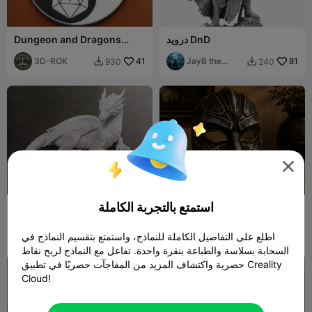
درويد DnD
Dungeon and Dragons
Coaster
3D-ROK
41
JayB the
81
930
240


Minotaur

استمتع بالتجربة الكاملة
قناع تنكري خيالي يغطي الوجه
تمثال تنين خيالي مفصل
بالكامل للرسم
3dgeprintnl
73
Rabbit
30
126
50


اطلع على التفاصيل الكاملة للنماذج، واستمتع بتقسيم النماذج في
Workshop
السحابة بسلاسة والطباعة بنقرة واحدة. تفاعل مع النماذج لربح نقاط
حصرية واكتشاف المزيد من المفاجآت حصريًا في تطبيق Creality
Cloud!