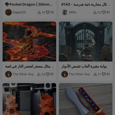
#143 تمثال محاربة ذئبة شرسة -
🐉 Pocket Dragon | 30mm
حانة المستذئب الخيالي
Tabletop Miniature
Sigala3D
12
29flo
31
18
55


بوابة مقبرة ألعاب تقمص الأدوار
تمثال مصغر لعنصر النار في لعبة
تقمص أدوار
The Other Guy
21
The Other Guy
31
39
71

