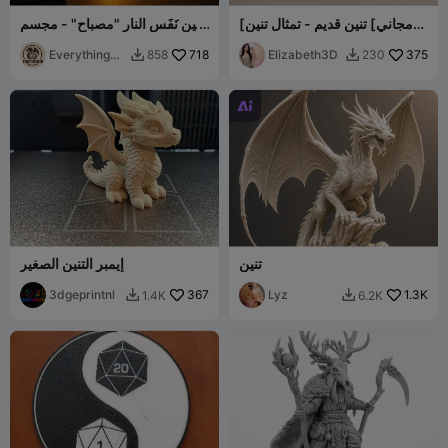
[مجاني] تنين قديم - تمثال تنين
تنين نَفَس النار "مصباح" - مجسم
فائق التفاصيل
DND
EverythingD
718
Elizabeth3D
375
858
230


ND

تنين
إيمبر التنين الصغير
3dgeprintnl
367
Lyz
1.3K
1.4K
6.2K

