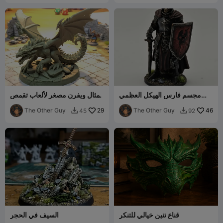
مجسم فارس الهيكل العظمي
تمثال ويفرن مصغر لألعاب تقمص
للعب الأدوار
الأدوار
The Other Guy
29
The Other Guy
46
45
92


قناع تنين خيالي للتنكر
السيف في الحجر