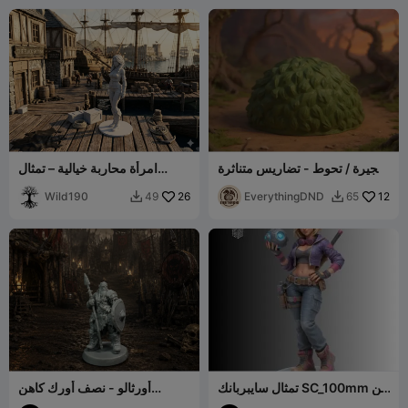
شجيرة / تحوط - تضاريس متناثرة
امرأة محاربة خيالية – تمثال
لـ DND
مفصل
Wild190
26
EverythingDND
12
49
65


تمثال سايبربانك SC_100mm من
أورثالو - نصف أورك كاهن
WorkShop3D
غرومش