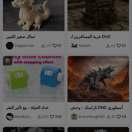
عربة المسافرين لـ DnD
تمثال صغير للتنين
3dgeprintnl
61
Rabbit
20
177
43


Workshop
تاراسك - وحش DND أسطوري
عداد الحياة - مع تأثير النقر
BamBam
306
EverythingDND
39
620
92


Design