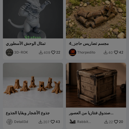
مجسم تضاريس حاجز_4
تمثال الوحش الأسطوري
3D-ROK
22
Thorpedito
42
409
40


صندوق فنتازيا من العصور
جذوع الأشجار وبقايا الجذوع
الوسطى للديوراما و DnD
Detail3d
43
Rabbit
20
207
22


Workshop