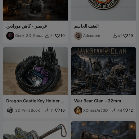
العنف الحاسم
غريمير - كاهن مورادين
Geek_3D_Recif
10
Adsodom
19
21
42


e
Dragon Castle Key Holder -
War Bear Clan – 32mm
Fantasy Desk Organizer
Fantasy RPG Miniatures
3D Print BooK
10
XChessArt 3D
12
11
34

