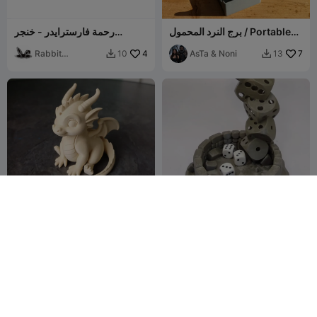
برج النرد المحمول / Portable
رحمة فارسترايدر - خنجر
Dice Tower
كوسبلاي
Rabbit
4
AsTa & Noni
7
10
13


Workshop
برج النرد - فيديو يوتيوب متاح في
تمثال تنين صغير لطيف
الوصف!
3dgeprintnl
31
Crazy3D
95
123
119

