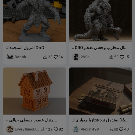
#090 تمثال محارب وحشي ضخم
الترول المتجمد لـ DnD -
من سلالة التنانين
السلسلة السحرية
Rabbit
14
29flo
15
38
53


Workshop
صندوق نرد فنتازيا معياري لـ D&D
منزل عصور وسطى خيالي -
– إغلاق مغناطيسي
تضاريس DND
EverythingDN
82
Alexs1499
43
138
66


D