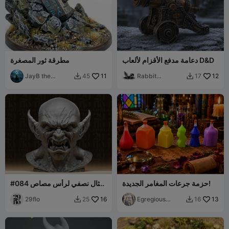
دعامة مدفع الأقزام لألعاب D&D
مطرقة ثور المصغرة
JayB the
11
Rabbit
12
45
17


Minotaur
Workshop
حزمة جرعات المغامر الجديدة!
#084 تمثال نصفي لرأس مصاص
دماء شيطاني مرعب
29flo
16
Egregious
13
25
16


Designs