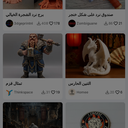
صندوق نرد على شكل خنجر
برج نرد الشجرة الخيالي
3dgeprintnl
178
Zombiguane
21
408
86


التنين الحارس
تمثال قزم
Thinkspace
19
Homee
6
31
20

