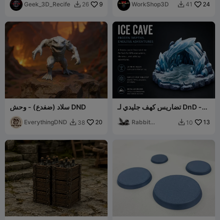
Geek_3D_Recife
9
WorkShop3D
24
26
41


تضاريس كهف جليدي لـ DnD -
سلاد (ضفدع) - وحش DND
V1
EverythingDND
20
Rabbit
13
38
10


Workshop