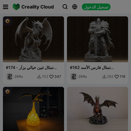

Creality Cloud
تسجيل الدخول



#162 تمثال فارس الأسد
#174 تمثال تنين خيالي يزأر -
المزخرف - شخصية بالادين
وحش مجنح
116
29flo
مدرعة من الفانتازيا
347
29flo
702
293

