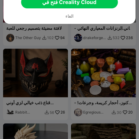
فتح في Creality Cloud
الغاء
باني الزنزانات المعياري النهائي -
لافتة مضيئة بتصميم رجعي للعبة
آر بي جي دي إن دي فانتازيا
الزنزانين والتنانين
The Other Guy
94
drakeforge3
236
102
532


d
كنوز، أحجار كريمة، وجرعات! -
قناع ذئب خيالي لزي أوني
مجموعة فانتازيا
التمثيلي للتحصيل
Rabbit
26
Egregious
20
56
30


Workshop
Designs