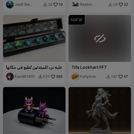
JayB the
19
Rabbit
22
38
39


Minotaur
Workshop
NSFW

Tifa Lockhart FF7
علبة نرد للمبتدئين تُطبع في مكانها
Kamil01691
385
Fattyliver
47
637
190

