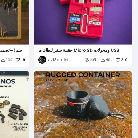
حقيبة سفر لبطاقات Micro SD ومحولات USB
azi3dprint
16

210
134
2.6K
494

