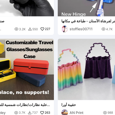
 لفرشاة الأسنان - طباعة في مكانها
صند
stoffies00711

227

3.2K
550
4.7K

حقيبة أورا
علبة نظارات/نظارات شمسية للس
ley
AN Print

263

3.7K
737
988
