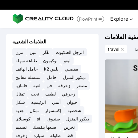
Explore
FlowPrint


فية العلامات
العلامات الشعبية
travel
ط

الرجل العنكبوت
نقّار
تنين
مرن
ليغو
بوكيمون
طباعة سهلة
مفصلي
k2 بلس
حامل الهاتف
ديكور المنزل
حامل
سلسلة مفاتيح
مصغر
زخرفة
فن
لعبة
فانتازيا
زخرفي
لطيف
نحت
تمثال
حيوان
أنمي
الرئيسية
شكل
شخصية
إكسسوار
تمثال
هدية
ديكور المنزل
صندوق
stl
كوسبلاي
تخزين
اصنعها بنفسك
تصميم
قط
طاولة
سيارة
زخرفة