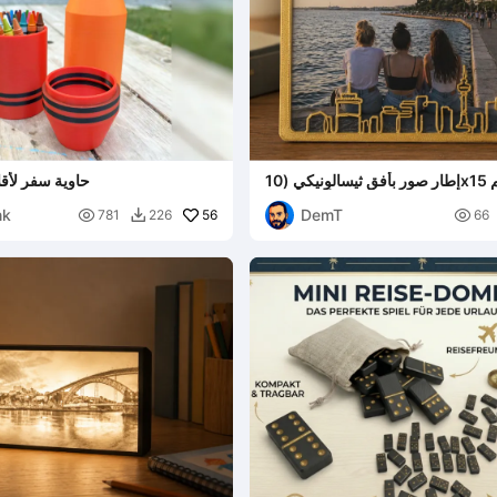
إطار صور بأفق ثيسالونيكي (10x15 سم) – تصميم
حاوية سفر لأقلام
ثلاثي الأبعاد بسيط
nk
DemT

56

781
226
66
