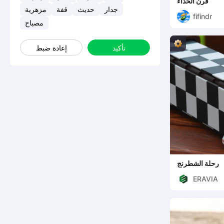
قرن الحذاء
جدار
حديث
قفة
مزهرية
fifindr
مصباح
تأكيد
إعادة ضبط
رحلة الشطرنج
ERAVIA