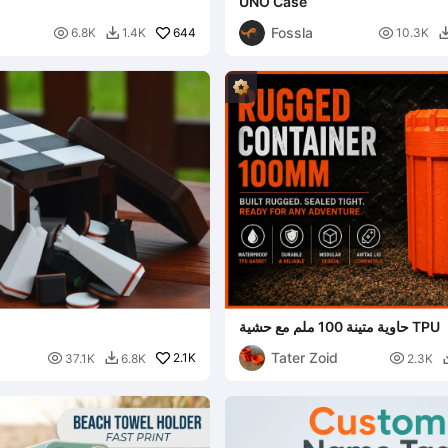
UNO Case
Fossla

644

6.8K
1.4K
10.3K

حاوية متينة 100 ملم مع حشية TPU
Tater Zoid

2.1K

37.1K
6.8K
2.3K
