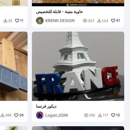
حاوية متينة - قابلة للتخصيص
KRENN DESIGN
11

41
1
25
301
104


ديكور فرنسا
Logan_GSM
36

10
266
292
117

