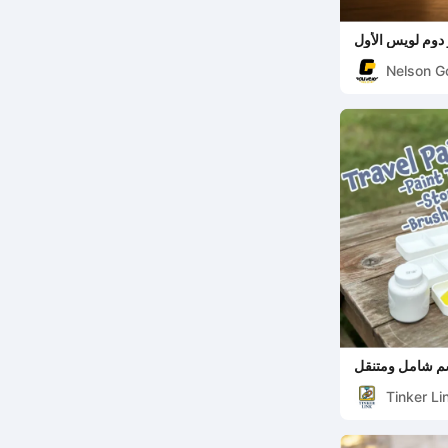
دوم لويس الأول
(بورتو)
Nelson G
 شامل ومتنقل
Tinker Li