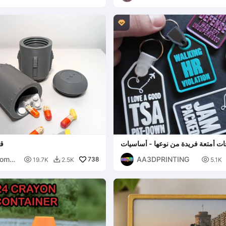

ت أمتعة فريدة من نوعها - أساسيات
قن
السفر 🏷️
Momo
AA3DPRINTING

738

19.7K
2.5K
5.1K
