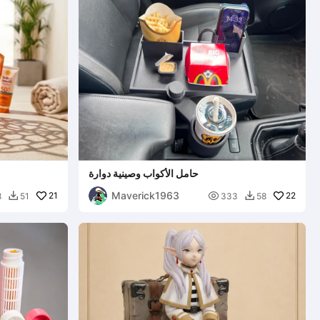
حامل الأكواب وصينية دوارة
Maverick1963
21

22
8
51
333
58

