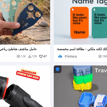
لكك لكنه ملكي - بطاقة اسم مخصصة
حامل مناشف شاطئ رباعي 
Printara

47

1.1K
129
18

