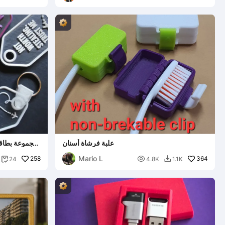
علبة فرشاة أسنان
مجموعة بطاقا
Mario L
258

364
24
4.8K
1.1K

