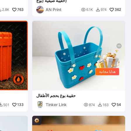
حقيبة صيفية (بوج)
AN Print
763

362
2.8K
6.1K
974


هدايا مجانية
حقيبة بوغ بحجم الأطفال
Tinker Link
133

54
501
874
163

