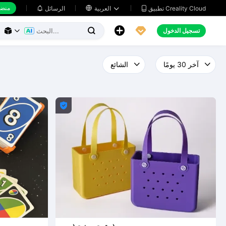
منضد
تطبيق Creality Cloud
العربية

الرسائل





تسجيل الدخول



