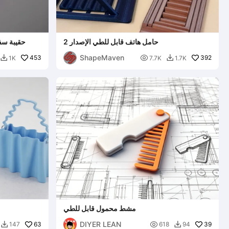
حامل هاتف قابل للطي الإصدار 2
حقيبة سفر
ShapeMaven
453

392
1K
7.7K
1.7K


مشط محمول قابل للطي
DIYER LEAN
63

39
147
618
94

