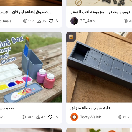
دومينو مصغر - مجموعة لعب للسفر
صندوق إضاءة ليثوفان – جسر 
ouveia
3D_Ash

16

117
35
9

علبة حبوب بغطاء منزلق
طقم رسم
nk
TobyWalsh

35

345
45
802
