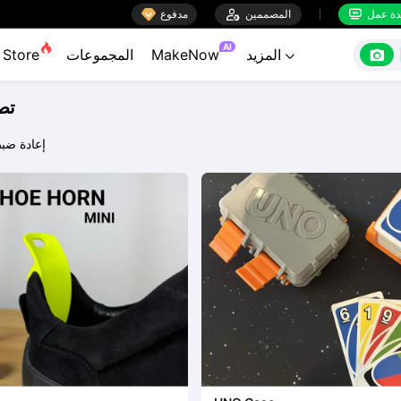

ة عمل
المصممين

مدفوع


AI

المزيد
MakeNow
المجموعات
Store

تص
إعادة ضب