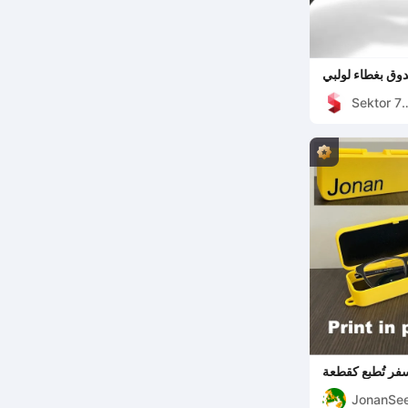
وق بغطاء لولبي
Sektor 7
Studios
فر تُطبع كقطعة
واحدة
JonanSee