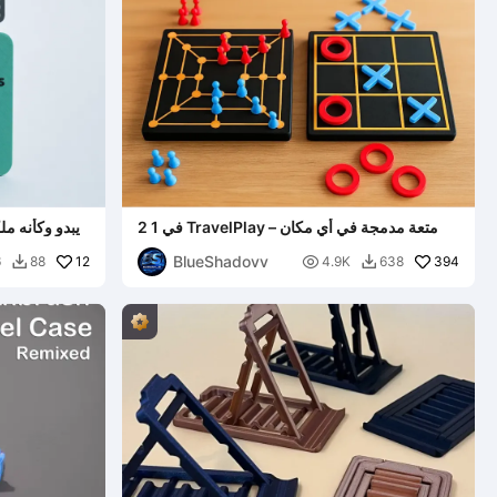
2 في 1 TravelPlay – متعة مدمجة في أي مكان
يبدو وكأنه م
BlueShadovv
12

394
6
88
4.9K
638

