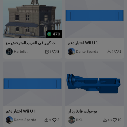
470
اختبار دعم Wii U 1
بيت كبير في الغرب المتوحش مع
برج مياه - غرب أمريكا القديم
ACW U
Hartolia
8
Dante Sparda
2
1
2


Miniatures
يو-بولت فانغارد أر
اختبار دعم Wii U 1
Dante Sparda
2
lilKL
19
3
46

