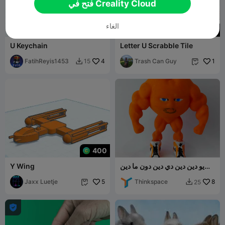
فتح في Creality Cloud
الغاء
50
U Keychain
Letter U Scrabble Tile
FatihReyis1453
4
Trash Can Guy
1
15


400
يو دين دين دي دين دون ما دين
Y Wing
دين دين دون
Jaxx Luetje
5
Thinkspace
8
25


