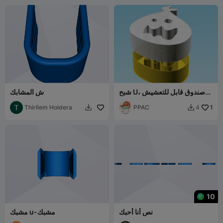
شبح U، صندوق قابل للتعشيش
ش المشابك
(الإصدار 2)
Thirllem Holdera
PPAC
1
4


10
نص أنا أحبك
مشبك u-مشبك