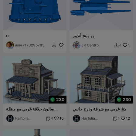
يو وينج أندور
u
user7173295785
JR Centro
1
4


230
230
فندق غربي مع شرفة ودرج جانبي
صالون حلاقة غربي مع مظلة
(8) - Western u
ومقعد (10) - الغرب المتوحش u
Hartolia
16
Hartolia
12
4
1


Miniatures
Miniatures