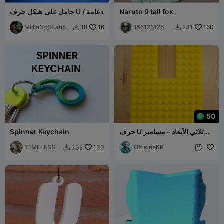
Naruto 9 tail fox
حامل على شكل حرف U / دعامة
Millin3dStudio
16
155125125
150
18
241


50
حرف U ثلاثي الأبعاد - مسامير
Spinner Keychain
متوافقة مع ليغو
T1MELESS
133
OfficineKP
308

