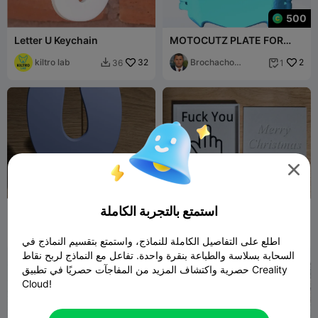
500
Letter U Keychain
MOTOCUTZ PLATE FOR
ANY EBIKE FULL SCALE
kiltro lab
32
SIZE
Brochacho
2
36
1


Nickum

استمتع بالتجربة الكاملة
Llavero letra U
F*ck You Gift Box
3_Dee
2
Patzy
9
10
23


اطلع على التفاصيل الكاملة للنماذج، واستمتع بتقسيم النماذج في
السحابة بسلاسة والطباعة بنقرة واحدة. تفاعل مع النماذج لربح نقاط
حصرية واكتشاف المزيد من المفاجآت حصريًا في تطبيق Creality
Cloud!