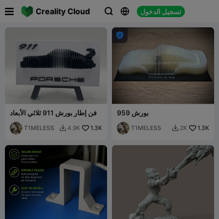

Creality Cloud
تسجيل الدخول




بورش 959
فن إطار بورش 911 ثلاثي الأبعاد
T1MELESS
1.3K
T1MELESS
1.3K
4.9K
2K

