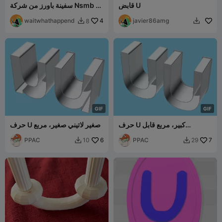
قابض U
سفينة باورز من شركة Nsmb u
ضربت (بورو) وطبيعي
waitwhathappend
4
javier86amg
8


G
I
F
G
I
F
حرف U كبير، مربع قابل
حرف U صغير لاتيني صغير، مربع
للتعشيش (v1)
قابل للتعشيش (v1)
PPAC
6
PPAC
7
10
29

