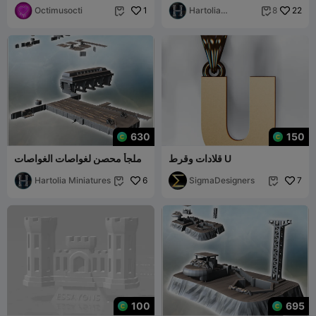
22
Boot Uboat نوع VII C41 (1)
Hartolia
1
Octimusocti
8


Miniatures
630
150
قلادات وقرط U
ملجأ محصن لغواصات الغواصات
ورصيف بحري مع قرميد من
7
SigmaDesigners
6
Hartolia Miniatures
الطوب


100
695