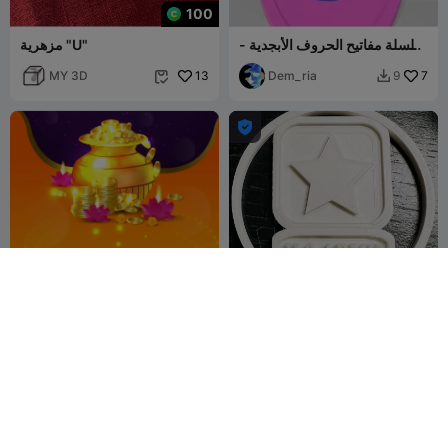
100
سلسلة مفاتيح الحروف الأبجدية -
مزهرية "U"
حرف U
MY 3D
13
Dem_ria
7
9



زينة عيد الميلاد لجيش الولايات
ش شبكة
المتحدة
user3594821856
9
xsiner_designs
49
7
94



