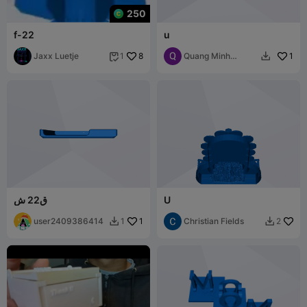
250
f-22
u
Jaxx Luetje
8
Quang Minh
1
1


Nguyễn Hữu
U
ق22 ش
user2409386414
1
Christian Fields
1
2

