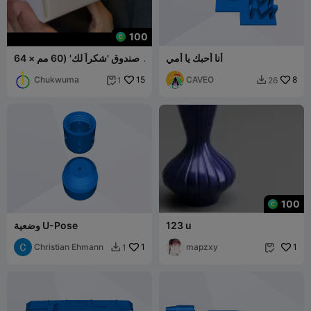
100
أنا أحبك يا أمي
صندوق 'شكراً لك' (60 مم × 64
مم)
Chukwuma
15
CAVEO
8
1
26


100
123 u
وضعية U-Pose
Christian Ehmann
1
mapzxy
1
1

