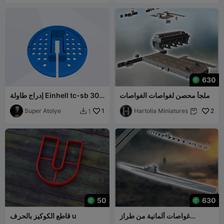
630
ملجأ محصن لغواصات الغواصات
إدراج طاولة Einhell tc-sb 305
ورصيف بحري مع قرميد من
u Einhel tc-sb 305 u
2
Hartolia Miniatures
الطوب
1
Super Atolye
1


50
630
غواصات ألمانية من طراز
قاطع الكوكيز بالحرف u
Unterseeboot U-Boot U-