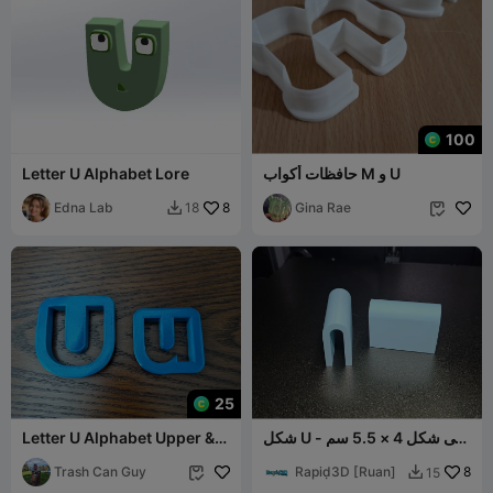
100
حافظات أكواب M و U
Letter U Alphabet Lore
Edna Lab
8
Gina Rae
18


25
شكل U - على شكل 4 × 5.5 سم
Letter U Alphabet Upper &
وفجوة 1 سم
Lower Case Cookie Cutter
Trash Can Guy
Rapiḍ3D [Ruan]
8
15

