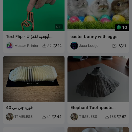
10
G
I
F
easter bunny with eggs
Text Flip - U (أبجدية لغة
الإشارة)
Master Printer
12
Jaxx Luetje
1
32


Elephant Toothpaste
فورد جي تي 40
Volcano
T1MELESS
44
T1MELESS
67
41
138

