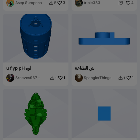
Asep Sumpena
3
triple333
4
5


ش الطباعة
u f yp pH أوه
Sreeves967 -
1
SpanglerThings
1
1
1

