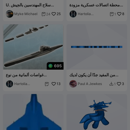
محطة اتصالات عسكرية مزودة
U. سلاح المهندسين بالجيش
بموضع إطلاق النار و u
الأمريكي
Myke Michael
25
Hartolia
8
24
1


Miniatures
695
من المفيد جدًا أن يكون لديك
غواصات ألمانية من نوع
شكرًا لرجل الطابعة 4 هذا
Unterseeboot U-Boot U-
3
Paul A Jewkes
13
Boot Uboat IXC (6) - م
Hartolia
1


Miniatures