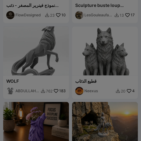
Sculpture buste loup
نموذج فينرير المصغر - ذئب
decoration
خيالي فائق التفاصيل
FlowDesigned
10
LesGouleaufami
17
23
13


lly
قطيع الذئاب
WOLF
ABDULLAH
183
Neexus
4
762
20


ALAN