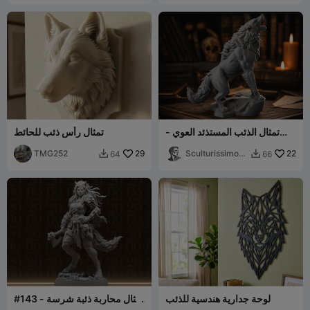
تمثال الذئب المستذئد العوي -
تمثال رأس ذئب للحائط
تمثال ذئب خيالي
TMG252
29
Sculturissimo3
22
64
66


D
لوحة جدارية هندسية للذئب
#143 تمثال محاربة ذئبة شرسة -
حانة المستذئب الخيالي