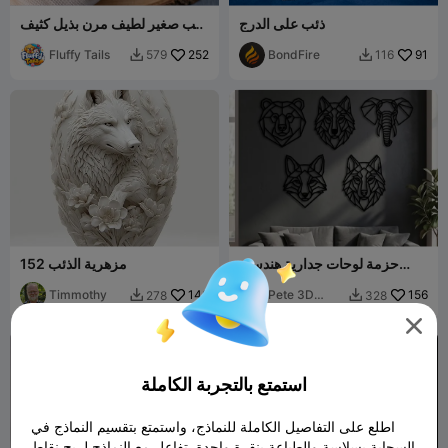
ذئب على الدرج
ذئب صغير لطيف مرن بذيل كثيف
- لعبة / سلسلة مفاتيح /
91
BondFire
252
Fluffy Tails
مغناطيس
579
116


حزمة لوحات جدارية هندسية
مزهرية الذئب 152
للحيوانات
Timmothy
146
Pete 3D
156
278
328


Studio

استمتع بالتجربة الكاملة
اطلع على التفاصيل الكاملة للنماذج، واستمتع بتقسيم النماذج في
السحابة بسلاسة والطباعة بنقرة واحدة. تفاعل مع النماذج لربح نقاط