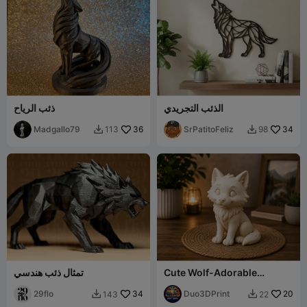
الذئب التجريدي
ذئب الرياح
Madgallo79
36
SrPatitoFeliz
34
113
98


Cute Wolf-Adorable
تمثال ذئب هندسي
Woodland Wolf Statue
29flo
34
Duo3DPrint
20
143
22

