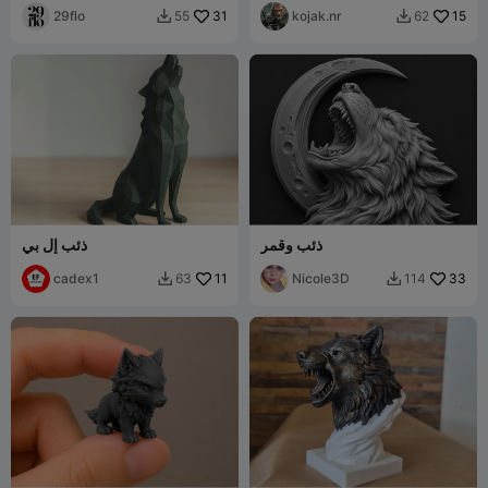
29flo
31
kojak.nr
15
55
62


ذئب وقمر
ذئب إل بي
cadex1
11
Nicole3D
33
63
114

