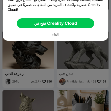
حصرية واكتشاف المزيد من المفاجآت حصريًا في تطبيق Creality
Cloud!
تمثال ذئب واقعي – مطبوع ثلاثي
الذئب العسكري
الأبعاد عالي التفاصيل
LoanShark
143
Duo3DPrint
106
170
305


فتح في Creality Cloud
الغاء

تمثال ذئب
زخرفة الذئب
29flo
856
PrintMania3
151
2.7K
468


D