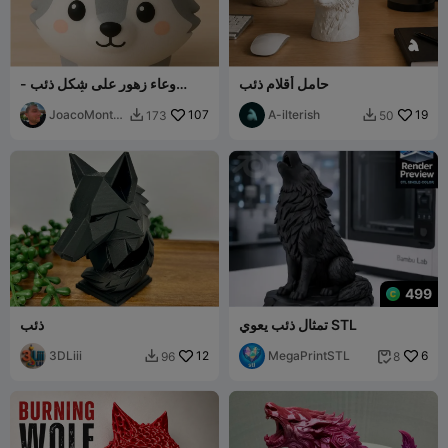
حامل أقلام ذئب
وعاء زهور على شكل ذئب -
أصيص ذئب
JoacoMonta
107
A-ilterish
19
173
50


gna
499
تمثال ذئب يعوي STL
ذئب
3DLiii
12
MegaPrintSTL
6
96
8

