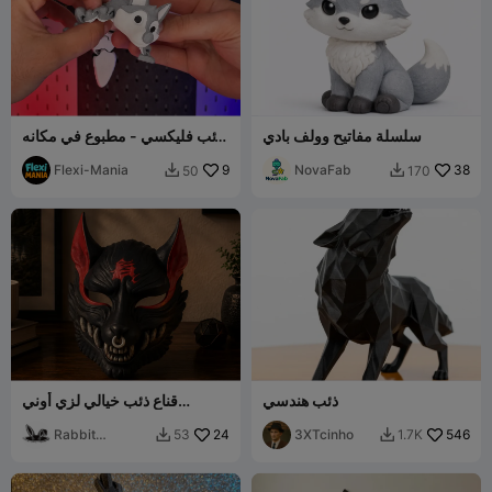
سلسلة مفاتيح وولف بادي
ذئب فليكسي - مطبوع في مكانه
بمفاصل متحركة - بدون دعامات
Flexi-Mania
9
NovaFab
38
50
170


ذئب هندسي
قناع ذئب خيالي لزي أوني
التمثيلي للتحصيل
Rabbit
24
3XTcinho
546
53
1.7K


Workshop