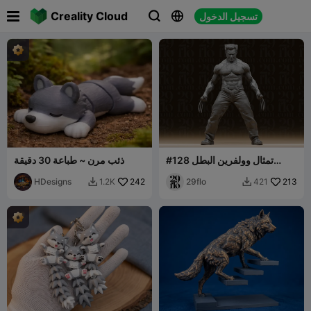

Creality Cloud
تسجيل الدخول



#128 تمثال وولفرين البطل
ذئب مرن ~ طباعة 30 دقيقة
الخارق المتحول ذو المخالب
213
29flo
الشرسة
242
HDesigns
1.2K
421

