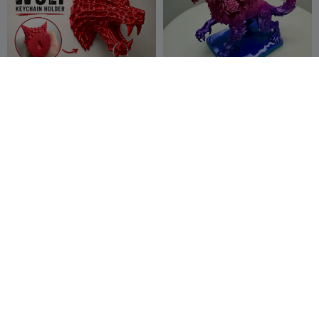
ذئب الورد
Burning wolf keychain
organizer
REIBAU LAB
5
Dalren
68
8
120


Kaldulren
حارس راكب الذئب - فارس
فينرير
بطولي على ذئب مهيب
Neexus
3
Sculturissimo3
12
9
12


D