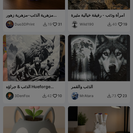
امرأة وذئب - رفيقة خيالية مثيرة
مزهرية الذئب-مزهرية زهور
هندسية حديثة-ديكور منزلي
Duo3DPrint
31
Wild190
19
19
40


الذئب والقمر
الذئب & جراؤه Hueforge
200x200
3DenFox
10
MrAtara
23
42
73

