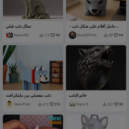
حامل أقلام على شكل ذئب -
تمثال ذئب قبلي
منظم مكتب عصري
Namu3D
40
Duo3DPrint
44
112
88


خاتم الذئب
ذئب مفصلي من ماينكرافت
Quoi Print
212
Kero G
92
411
257

