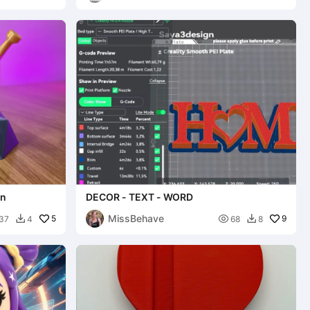
on
DECOR - TEXT - WORD
MissBehave
5

9
37
4
68
8

