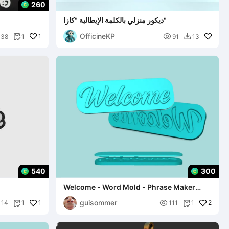
260
ديكور منزلي بالكلمة الإيطالية "كازا"
OfficineKP
1

38
1
91
13


540
300
Welcome - Word Mold - Phrase Maker
Template
guisommer
1

2
14
1
111
1

