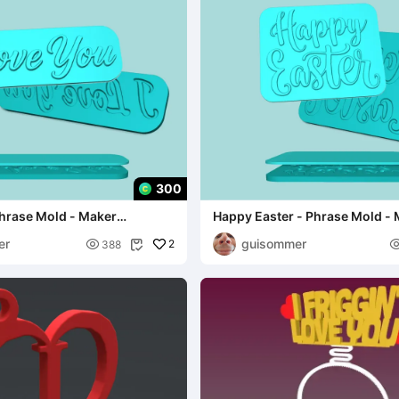
300
Phrase Mold - Maker
Happy Easter - Phrase Mold -
Template
er
guisommer

2
388
