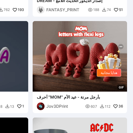
DREAM - إصدار الديكور الحديث اللامع
FANTASY_PRINT
193

51
762
188
74


هدايا مجانية
G
I
F
أحرف "MOM" بأرجل مرنة - عيد الأم
Jov3DPrint
1

36
38
13
607
112

