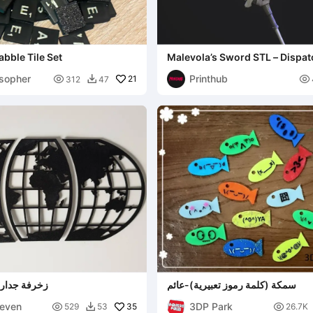
bble Tile Set
Malevola’s Sword STL – Dispat
Cosplay Prop STL
osopher
Printhub

21

312
47

سمكة (كلمة رموز تعبيرية)-عائم
زخرفة جدارية
even
3DP Park

35

529
53
26.7K
