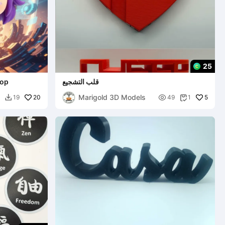
25
قلب التشجيع
Pop
Marigold 3D Models
20

5
19
49
1

