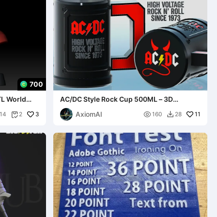
700
TL World
AC/DC Style Rock Cup 500ML – 3D
Printable Decorative Sleeve
AxiomAI
3

11
14
2
160
28

