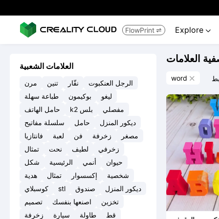
Explore
FlowPrint


فية العلامات
العلامات الشعبية
word
بط

الرجل العنكبوت
نقّار
تنين
مرن
ليغو
بوكيمون
طباعة سهلة
مفصلي
k2 بلس
حامل الهاتف
ديكور المنزل
حامل
سلسلة مفاتيح
مصغر
زخرفة
فن
لعبة
فانتازيا
زخرفي
لطيف
نحت
تمثال
حيوان
أنمي
الرئيسية
شكل
شخصية
إكسسوار
تمثال
هدية
ديكور المنزل
صندوق
stl
كوسبلاي
تخزين
اصنعها بنفسك
تصميم
قط
طاولة
سيارة
زخرفة