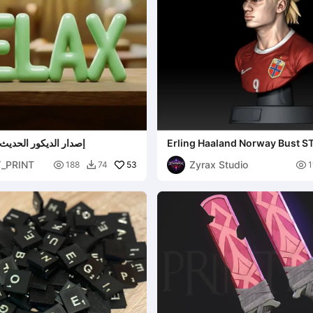
Erling Haaland Norway Bust S
RELAX - إصدار الديكور الحديث
Cup 2026 Noruega Model
_PRINT
Zyrax Studio

53

188
74
1
