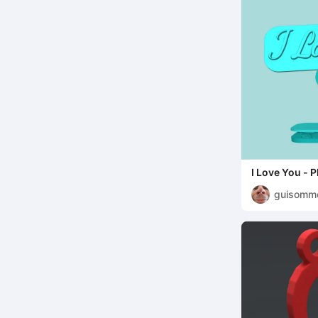
I Love You - 
Template
guisomm