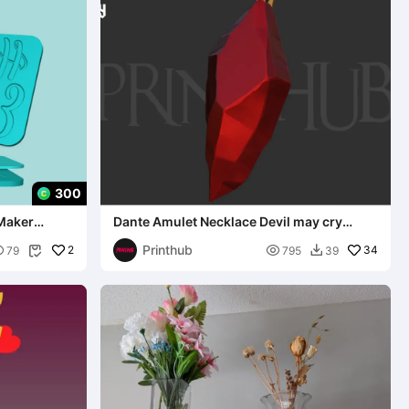
300
 Maker
Dante Amulet Necklace Devil may cry
Anime 2025 for cosplay s
Printhub

2

34
79
795
39

