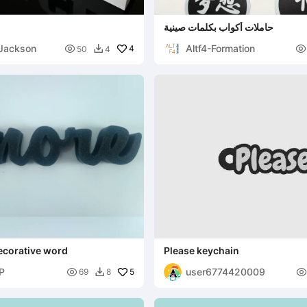
حاملات أكواب بكلمات صينية
Jackson
Altf4-Formation

4

50
4

decorative word
Please keychain
KP
user6774420009

5

69
8
