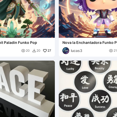
it Paladin Funko Pop
Nova la Enchantadora Funko 
lucas3

27

20
20
21
