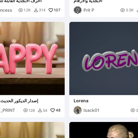
الأبجدية والأرقام
أحرف الأبجدية القابلة 
incess
Prit P

107

1.2K
314
3.5K

Lorena
HAPPY - إصدار الديكور الحديث
_PRINT
Isack01

48

126
54
