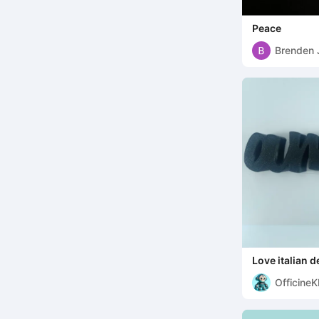
Peace
Brenden 
Love italian 
Officine