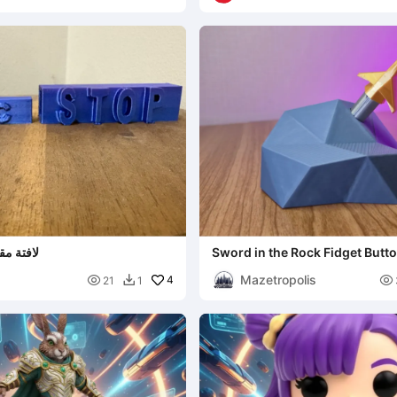
Sword in the Rock Fidget Butt
لافتة مق
Mazetropolis

4

21
1
