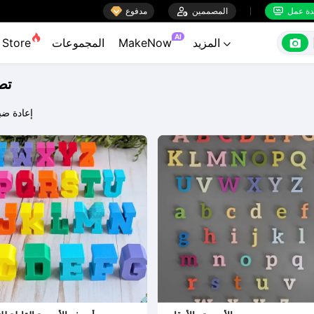

ة عمل
المصممين

مدفوع


AI

المزيد
MakeNow
المجموعات
Store

تص
إعادة ض