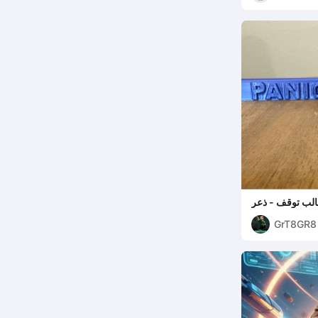
الب توقف - ذعر
GrT8GR8