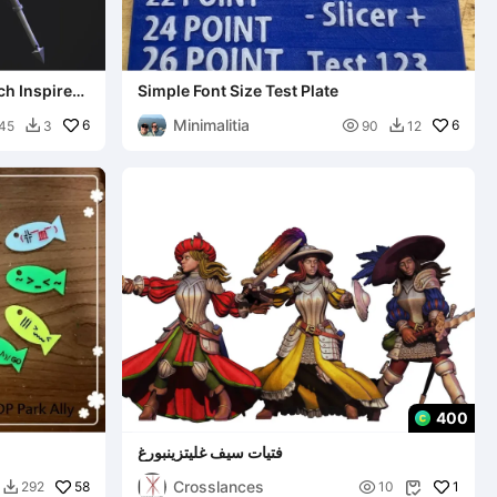
ch Inspired
Simple Font Size Test Plate
Minimalitia
6

6
45
3
90
12


400
فتيات سيف غليتزينبورغ
Crosslances
58

1
292
10

