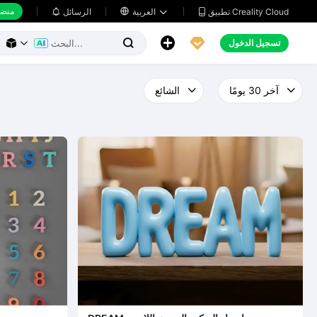
منضد
تطبيق Creality Cloud
العربية

الرسائل





تسجيل الدخول


