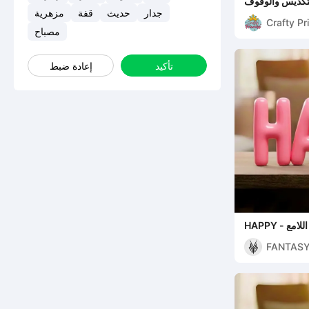
للتكديس والوقوف
جدار
حديث
قفة
مزهرية
Crafty Pr
مصباح
تأكيد
إعادة ضبط
 اللامع
FANTASY