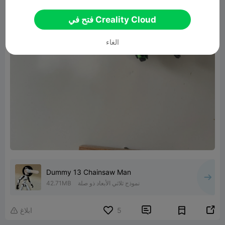
فتح في Creality Cloud
الغاء
Dummy 13 Chainsaw Man
نموذج ثلاثي الأبعاد ذو صلة
42.71MB


5
ابلاغ
