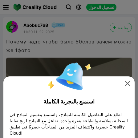

Creality Cloud
تسجيل الدخول



Abobuc768
متابعة
11:39 11-22-2025
Почему надо чтобы было 50слов зачем можно
же 1фото

استمتع بالتجربة الكاملة
اطلع على التفاصيل الكاملة للنماذج، واستمتع بتقسيم النماذج في
السحابة بسلاسة والطباعة بنقرة واحدة. تفاعل مع النماذج لربح نقاط
حصرية واكتشاف المزيد من المفاجآت حصريًا في تطبيق Creality
Cloud!