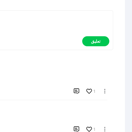
تعليق

1


1
