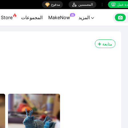

ة عمل
المصممين

مدفوع


AI

المزيد
MakeNow
المجموعات
Store

متابعة