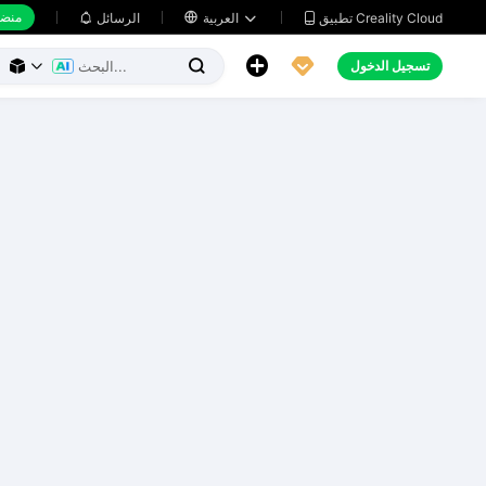
منضد
تطبيق Creality Cloud
العربية

الرسائل





تسجيل الدخول


