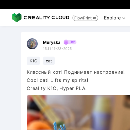
Explore
FlowPrint


Muryska
15:11 11-23-2025
K1C
cat
Классный кот! Поднимает настроение!
Cool cat! Lifts my spirits!
Creality K1C, Hyper PLA.