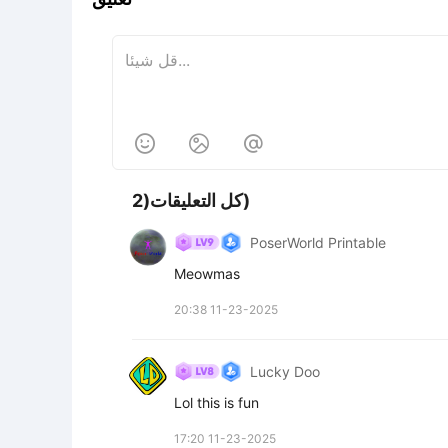



كل التعليقات(2)
PoserWorld Printable
Meowmas
20:38 11-23-2025
Lucky Doo
Lol this is fun
17:20 11-23-2025