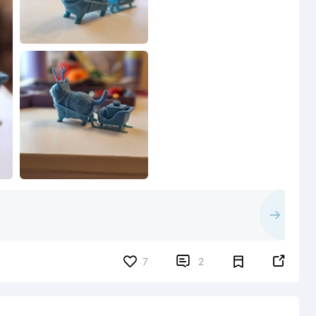


7
2