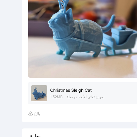
Christmas Sleigh Cat
نموذج ثلاثي الأبعاد ذو صلة
1.52MB
ابلاغ

تعليق