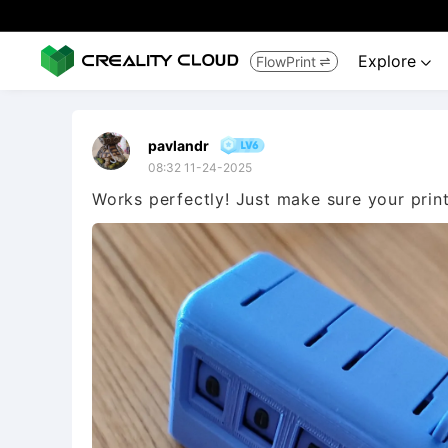
Explore
FlowPrint


pavlandr
08:32 11-24-2025
Works perfectly! Just make sure your print