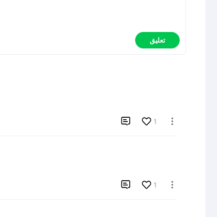
تعليق

1


1
