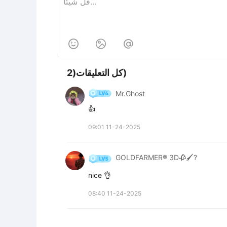



كل التعليقات(2)
Mr.Ghost
👍
09:01 11-24-2025
GOLDFARMER® 3D🥀🖌️?
nice 👌
08:40 11-24-2025