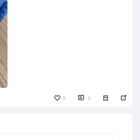


5
2