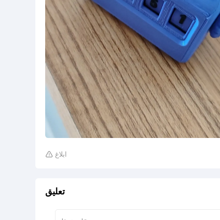
ابلاغ

تعليق