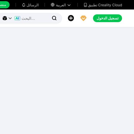
منضد
تطبيق Creality Cloud
العربية

الرسائل





تسجيل الدخول


