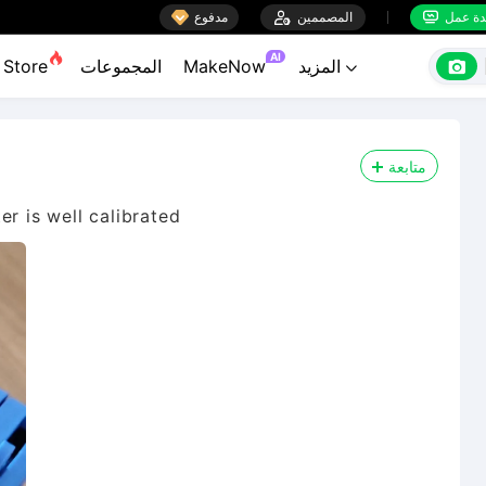

ة عمل
المصممين

مدفوع


AI

المزيد
MakeNow
المجموعات
Store

متابعة
er is well calibrated