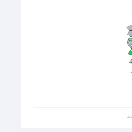
ات
لات