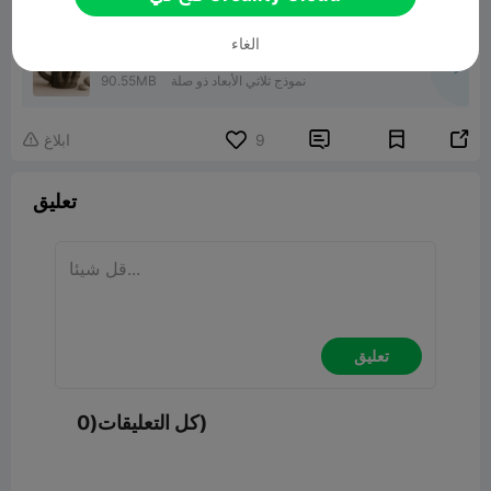
الغاء
Dragon Mug
نموذج ثلاثي الأبعاد ذو صلة
90.55MB


9
ابلاغ

تعليق
تعليق
كل التعليقات(0)