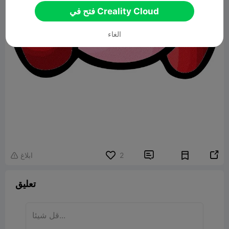
فتح في Creality Cloud
الغاء


2
ابلاغ

تعليق