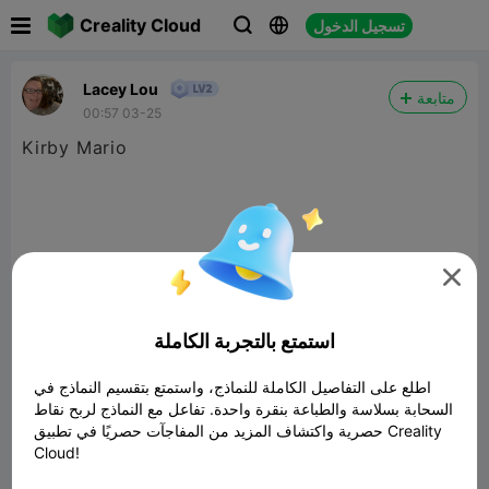

Creality Cloud
تسجيل الدخول



Lacey Lou
متابعة
00:57 03-25
Kirby Mario

استمتع بالتجربة الكاملة
اطلع على التفاصيل الكاملة للنماذج، واستمتع بتقسيم النماذج في
السحابة بسلاسة والطباعة بنقرة واحدة. تفاعل مع النماذج لربح نقاط
حصرية واكتشاف المزيد من المفاجآت حصريًا في تطبيق Creality
Cloud!