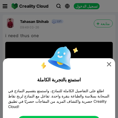

Creality Cloud
تسجيل الدخول



Tahasan Shihab
متابعة
09:49 03-26
i need thus one

استمتع بالتجربة الكاملة
اطلع على التفاصيل الكاملة للنماذج، واستمتع بتقسيم النماذج في
السحابة بسلاسة والطباعة بنقرة واحدة. تفاعل مع النماذج لربح نقاط
حصرية واكتشاف المزيد من المفاجآت حصريًا في تطبيق Creality
Cloud!