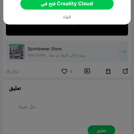
فتح في Creality Cloud
الغاء
Sportswear Store
نموذج ثلاثي الأبعاد ذو صلة
496.50MB


4
ابلاغ

تعليق
تعليق