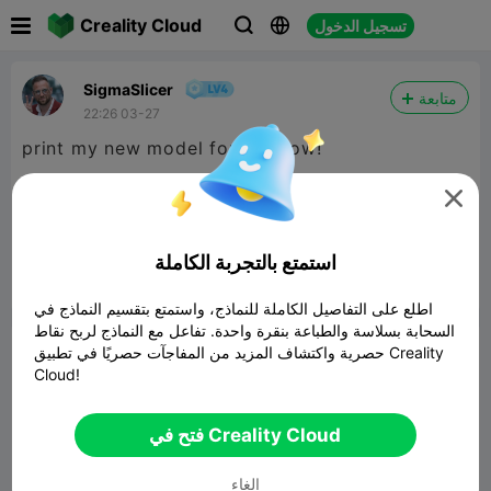

Creality Cloud
تسجيل الدخول



SigmaSlicer
متابعة
22:26 03-27
print my new model for a follow!

weird thing
نموذج ثلاثي الأبعاد ذو صلة
682.41KB
استمتع بالتجربة الكاملة


15
ابلاغ

اطلع على التفاصيل الكاملة للنماذج، واستمتع بتقسيم النماذج في
السحابة بسلاسة والطباعة بنقرة واحدة. تفاعل مع النماذج لربح نقاط
تعليق
حصرية واكتشاف المزيد من المفاجآت حصريًا في تطبيق Creality
Cloud!
فتح في Creality Cloud
الغاء