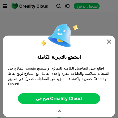

Creality Cloud
تسجيل الدخول




استمتع بالتجربة الكاملة
اطلع على التفاصيل الكاملة للنماذج، واستمتع بتقسيم النماذج في
السحابة بسلاسة والطباعة بنقرة واحدة. تفاعل مع النماذج لربح نقاط
حصرية واكتشاف المزيد من المفاجآت حصريًا في تطبيق Creality
Cloud!
فتح في Creality Cloud
الغاء