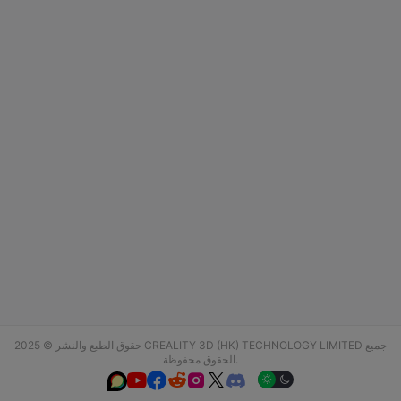
حقوق الطبع والنشر © 2025 CREALITY 3D (HK) TECHNOLOGY LIMITED جميع
الحقوق محفوظة.





