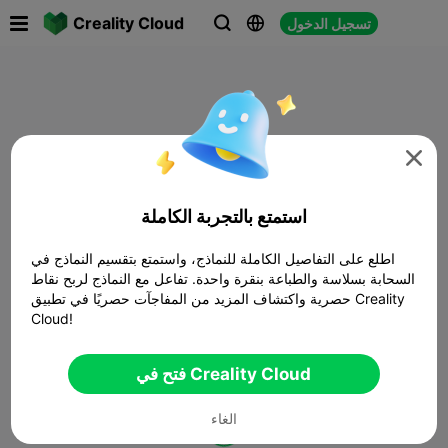

Creality Cloud
تسجيل الدخول




استمتع بالتجربة الكاملة
اطلع على التفاصيل الكاملة للنماذج، واستمتع بتقسيم النماذج في
السحابة بسلاسة والطباعة بنقرة واحدة. تفاعل مع النماذج لربح نقاط
حصرية واكتشاف المزيد من المفاجآت حصريًا في تطبيق Creality
Cloud!
فتح في Creality Cloud
الغاء