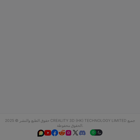
حقوق الطبع والنشر © 2025 CREALITY 3D (HK) TECHNOLOGY LIMITED جميع
الحقوق محفوظة.





