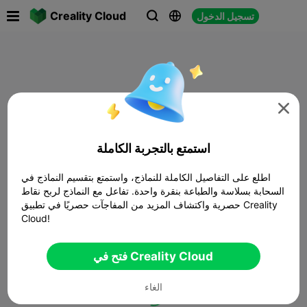

Creality Cloud
تسجيل الدخول




استمتع بالتجربة الكاملة
اطلع على التفاصيل الكاملة للنماذج، واستمتع بتقسيم النماذج في
السحابة بسلاسة والطباعة بنقرة واحدة. تفاعل مع النماذج لربح نقاط
حصرية واكتشاف المزيد من المفاجآت حصريًا في تطبيق Creality
Cloud!
فتح في Creality Cloud
الغاء