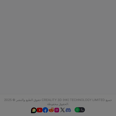
حقوق الطبع والنشر © 2025 CREALITY 3D (HK) TECHNOLOGY LIMITED جميع
الحقوق محفوظة.





