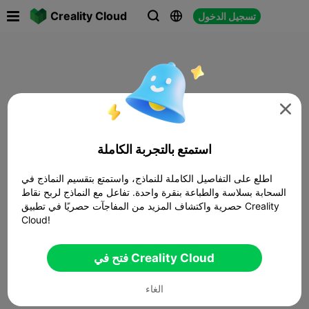

Creality Cloud
تسجيل الدخول




استمتع بالتجربة الكاملة
اطلع على التفاصيل الكاملة للنماذج، واستمتع بتقسيم النماذج في
السحابة بسلاسة والطباعة بنقرة واحدة. تفاعل مع النماذج لربح نقاط
حصرية واكتشاف المزيد من المفاجآت حصريًا في تطبيق Creality
Cloud!
فتح في Creality Cloud
الغاء