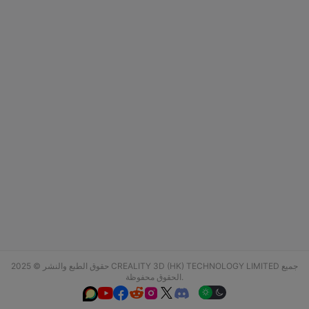
حقوق الطبع والنشر © 2025 CREALITY 3D (HK) TECHNOLOGY LIMITED جميع
الحقوق محفوظة.





