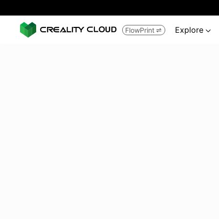
Explore
FlowPrint

