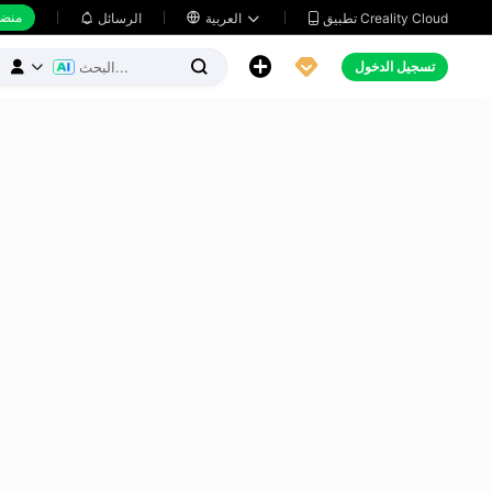
منضد
تطبيق Creality Cloud
العربية

الرسائل





تسجيل الدخول


