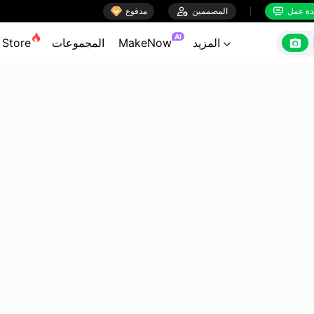

ة عمل
المصممين

مدفوع


AI

المزيد
MakeNow
المجموعات
Store
