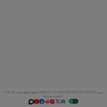
حقوق الطبع والنشر © 2025 CREALITY 3D (HK) TECHNOLOGY LIMITED جميع
الحقوق محفوظة.





