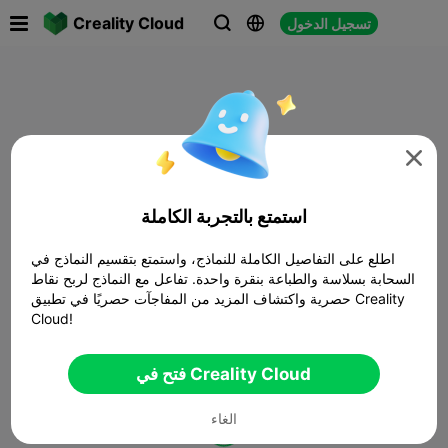

Creality Cloud
تسجيل الدخول




استمتع بالتجربة الكاملة
اطلع على التفاصيل الكاملة للنماذج، واستمتع بتقسيم النماذج في
السحابة بسلاسة والطباعة بنقرة واحدة. تفاعل مع النماذج لربح نقاط
حصرية واكتشاف المزيد من المفاجآت حصريًا في تطبيق Creality
Cloud!
فتح في Creality Cloud
الغاء