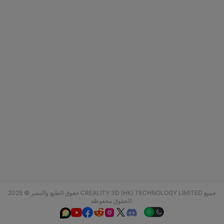
حقوق الطبع والنشر © 2025 CREALITY 3D (HK) TECHNOLOGY LIMITED جميع
الحقوق محفوظة.





