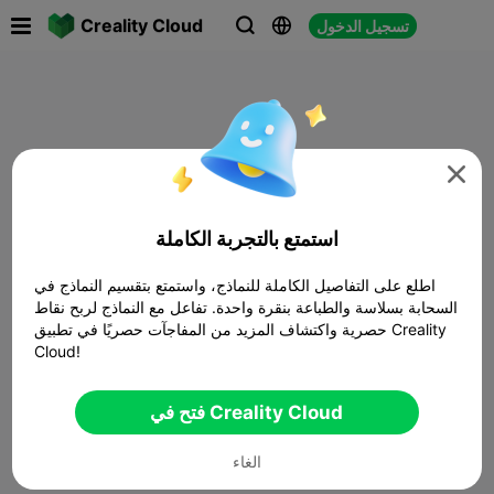

Creality Cloud
تسجيل الدخول




استمتع بالتجربة الكاملة
اطلع على التفاصيل الكاملة للنماذج، واستمتع بتقسيم النماذج في
السحابة بسلاسة والطباعة بنقرة واحدة. تفاعل مع النماذج لربح نقاط
حصرية واكتشاف المزيد من المفاجآت حصريًا في تطبيق Creality
Cloud!
فتح في Creality Cloud
الغاء