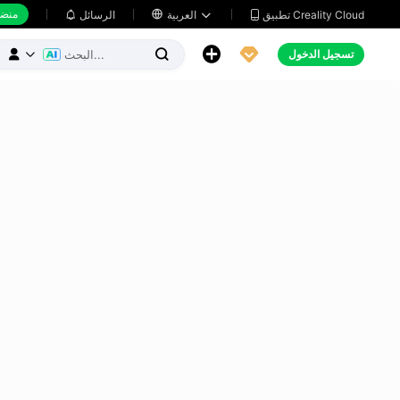
منضد
تطبيق Creality Cloud
العربية

الرسائل





تسجيل الدخول


