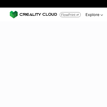
Explore
FlowPrint

