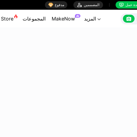

ة عمل
المصممين

مدفوع


AI

المزيد
MakeNow
المجموعات
Store
