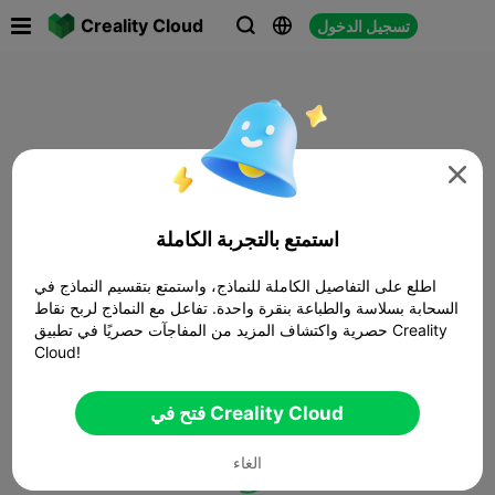

Creality Cloud
تسجيل الدخول




استمتع بالتجربة الكاملة
اطلع على التفاصيل الكاملة للنماذج، واستمتع بتقسيم النماذج في
السحابة بسلاسة والطباعة بنقرة واحدة. تفاعل مع النماذج لربح نقاط
حصرية واكتشاف المزيد من المفاجآت حصريًا في تطبيق Creality
Cloud!
فتح في Creality Cloud
الغاء