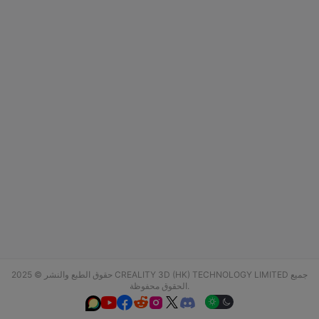
حقوق الطبع والنشر © 2025 CREALITY 3D (HK) TECHNOLOGY LIMITED جميع
الحقوق محفوظة.





