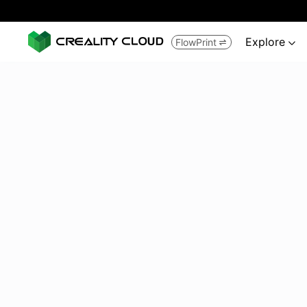
Explore
FlowPrint

