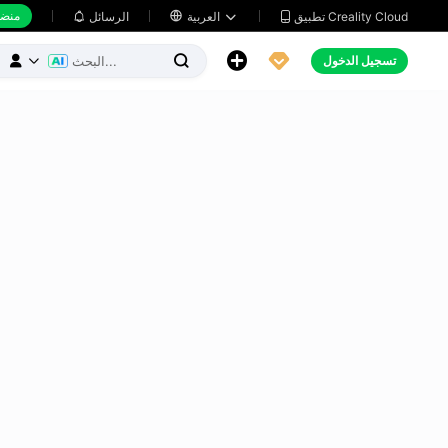
منضد
تطبيق Creality Cloud
العربية

الرسائل





تسجيل الدخول


