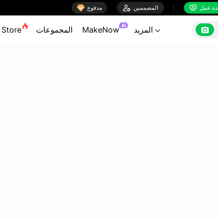

ة عمل
المصممين

مدفوع


AI

المزيد
MakeNow
المجموعات
Store
