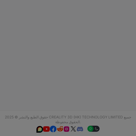
حقوق الطبع والنشر © 2025 CREALITY 3D (HK) TECHNOLOGY LIMITED جميع
الحقوق محفوظة.





