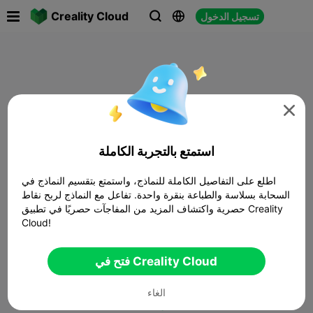

Creality Cloud
تسجيل الدخول




استمتع بالتجربة الكاملة
اطلع على التفاصيل الكاملة للنماذج، واستمتع بتقسيم النماذج في
السحابة بسلاسة والطباعة بنقرة واحدة. تفاعل مع النماذج لربح نقاط
حصرية واكتشاف المزيد من المفاجآت حصريًا في تطبيق Creality
Cloud!
فتح في Creality Cloud
الغاء