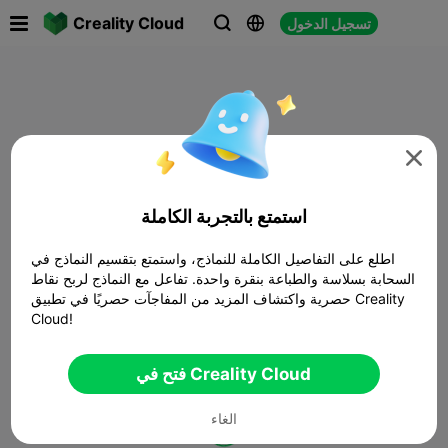

Creality Cloud
تسجيل الدخول




استمتع بالتجربة الكاملة
اطلع على التفاصيل الكاملة للنماذج، واستمتع بتقسيم النماذج في
السحابة بسلاسة والطباعة بنقرة واحدة. تفاعل مع النماذج لربح نقاط
حصرية واكتشاف المزيد من المفاجآت حصريًا في تطبيق Creality
Cloud!
فتح في Creality Cloud
الغاء