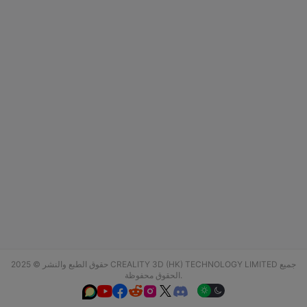
حقوق الطبع والنشر © 2025 CREALITY 3D (HK) TECHNOLOGY LIMITED جميع
الحقوق محفوظة.





