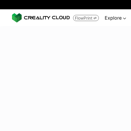
Explore
FlowPrint

