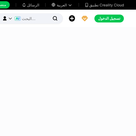
منضد
تطبيق Creality Cloud
العربية

الرسائل





تسجيل الدخول


