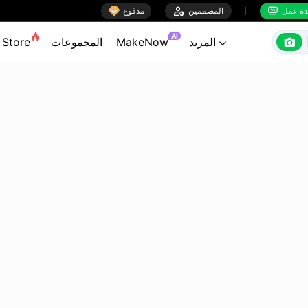

ة عمل
المصممين

مدفوع


AI

المزيد
MakeNow
المجموعات
Store
