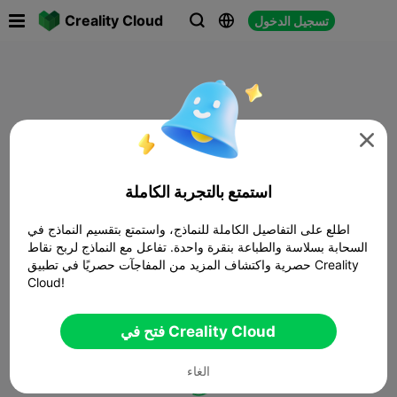

Creality Cloud
تسجيل الدخول




استمتع بالتجربة الكاملة
اطلع على التفاصيل الكاملة للنماذج، واستمتع بتقسيم النماذج في
السحابة بسلاسة والطباعة بنقرة واحدة. تفاعل مع النماذج لربح نقاط
حصرية واكتشاف المزيد من المفاجآت حصريًا في تطبيق Creality
Cloud!
فتح في Creality Cloud
الغاء