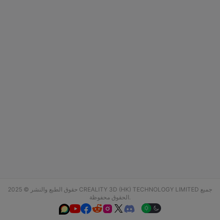
حقوق الطبع والنشر © 2025 CREALITY 3D (HK) TECHNOLOGY LIMITED جميع
الحقوق محفوظة.





