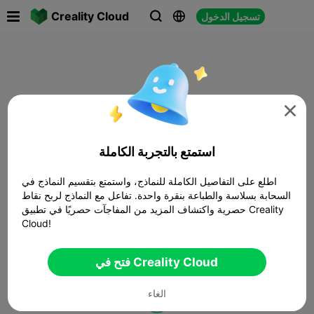

Creality Cloud
تسجيل الدخول




استمتع بالتجربة الكاملة
اطلع على التفاصيل الكاملة للنماذج، واستمتع بتقسيم النماذج في
السحابة بسلاسة والطباعة بنقرة واحدة. تفاعل مع النماذج لربح نقاط
حصرية واكتشاف المزيد من المفاجآت حصريًا في تطبيق Creality
Cloud!
فتح في Creality Cloud
الغاء