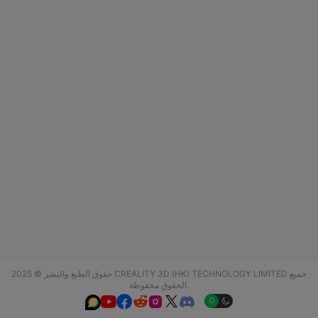
حقوق الطبع والنشر © 2025 CREALITY 3D (HK) TECHNOLOGY LIMITED جميع
الحقوق محفوظة.





