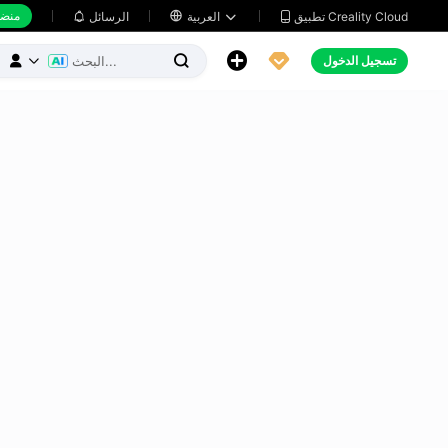
منضد
تطبيق Creality Cloud
العربية

الرسائل





تسجيل الدخول


