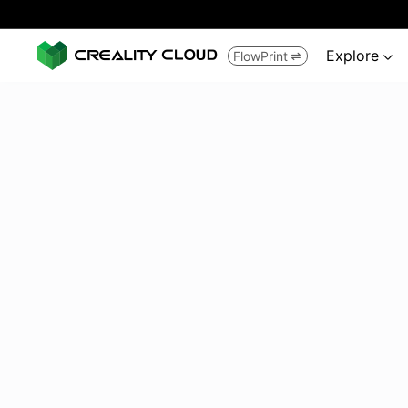
Explore
FlowPrint

