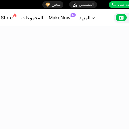

ة عمل
المصممين

مدفوع


AI

المزيد
MakeNow
المجموعات
Store
