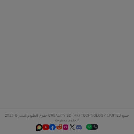
حقوق الطبع والنشر © 2025 CREALITY 3D (HK) TECHNOLOGY LIMITED جميع
الحقوق محفوظة.





