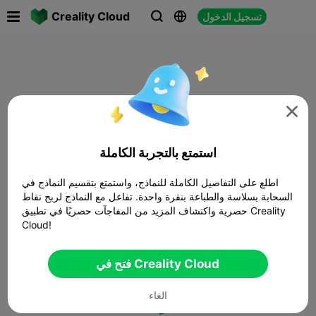

Creality Cloud
تسجيل الدخول




استمتع بالتجربة الكاملة
اطلع على التفاصيل الكاملة للنماذج، واستمتع بتقسيم النماذج في
السحابة بسلاسة والطباعة بنقرة واحدة. تفاعل مع النماذج لربح نقاط
حصرية واكتشاف المزيد من المفاجآت حصريًا في تطبيق Creality
Cloud!
فتح في Creality Cloud
الغاء