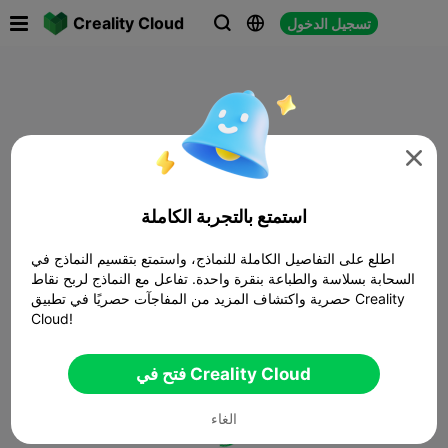

Creality Cloud
تسجيل الدخول




استمتع بالتجربة الكاملة
اطلع على التفاصيل الكاملة للنماذج، واستمتع بتقسيم النماذج في
السحابة بسلاسة والطباعة بنقرة واحدة. تفاعل مع النماذج لربح نقاط
حصرية واكتشاف المزيد من المفاجآت حصريًا في تطبيق Creality
Cloud!
فتح في Creality Cloud
الغاء