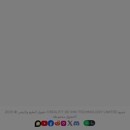
حقوق الطبع والنشر © 2025 CREALITY 3D (HK) TECHNOLOGY LIMITED جميع
الحقوق محفوظة.





